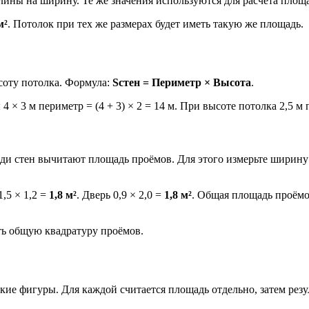
ины на ширину. Те же значения используются для расчёта площа
м²
. Потолок при тех же размерах будет иметь такую же площадь.
соту потолка. Формула:
Sстен = Периметр × Высота
.
× 3 м периметр = (4 + 3) × 2 = 14 м. При высоте потолка 2,5 м 
ади стен вычитают площадь проёмов. Для этого измерьте ширину
,5 × 1,2 =
1,8 м²
. Дверь 0,9 × 2,0 =
1,8 м²
. Общая площадь проёмов
ть общую квадратуру проёмов.
кие фигуры. Для каждой считается площадь отдельно, затем резу