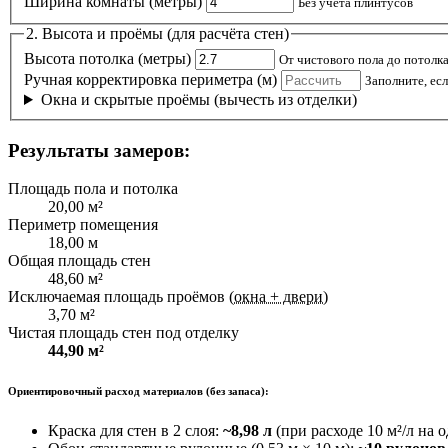
Ширина комнаты (метры)
Без учёта плинтусов
2. Высота и проёмы (для расчёта стен)
Высота потолка (метры)
От чистового пола до потолк
Ручная корректировка периметра (м)
Заполните, ес
Окна и скрытые проёмы (вычесть из отделки)
Результаты замеров:
Площадь пола и потолка
20,00
м²
Периметр помещения
18,00
м
Общая площадь стен
48,60
м²
Исключаемая площадь проёмов
(окна + двери)
3,70
м²
Чистая площадь стен под отделку
44,90
м²
Ориентировочный расход материалов (без запаса):
Краска для стен в 2 слоя:
~8,98 л
(при расходе 10 м²/л на 