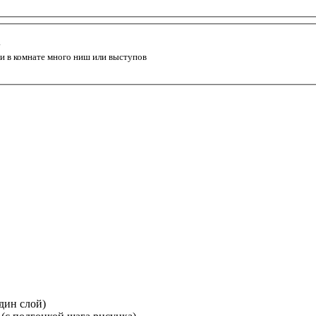
а
ли в комнате много ниш или выступов
один слой)