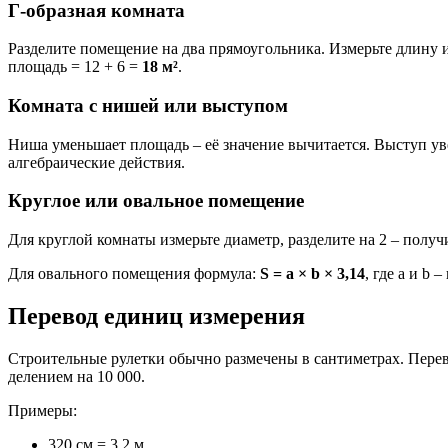
Г-образная комната
Разделите помещение на два прямоугольника. Измерьте длину и
площадь = 12 + 6 =
18 м²
.
Комната с нишей или выступом
Ниша уменьшает площадь – её значение вычитается. Выступ ув
алгебраические действия.
Круглое или овальное помещение
Для круглой комнаты измерьте диаметр, разделите на 2 – получит
Для овального помещения формула:
S = a × b × 3,14
, где a и b 
Перевод единиц измерения
Строительные рулетки обычно размечены в сантиметрах. Перев
делением на 10 000.
Примеры:
320 см = 3,2 м