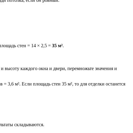
ди потолка, если он ровный.
площадь стен = 14 × 2,5 =
35 м²
.
 и высоту каждого окна и двери, перемножьте значения и
 = 3,6 м². Если площадь стен 35 м², то для отделки останется
льтаты складываются.