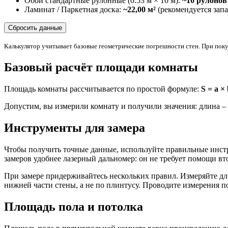
Обои стандартные рулонные (0.53 м × 10 м):
~10 рулонов
Ламинат / Паркетная доска:
~22,00 м²
(рекомендуется запа
Сбросить данные
Калькулятор учитывает базовые геометрические погрешности стен. При поку
Базовый расчёт площади комнаты
Площадь комнаты рассчитывается по простой формуле:
S = a ×
Допустим, вы измерили комнату и получили значения: длина – 
Инструменты для замера
Чтобы получить точные данные, используйте правильные инст
замеров удобнее лазерный дальномер: он не требует помощи вт
При замере придерживайтесь нескольких правил. Измеряйте дли
нижней части стены, а не по плинтусу. Проводите измерения п
Площадь пола и потолка