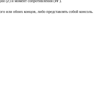
I
W
ии (
I
) и момент сопротивления (
W
).
го или обоих концов, либо представлять собой консоль.
}{W_{min}} \le R_y \cdot \gamma_c