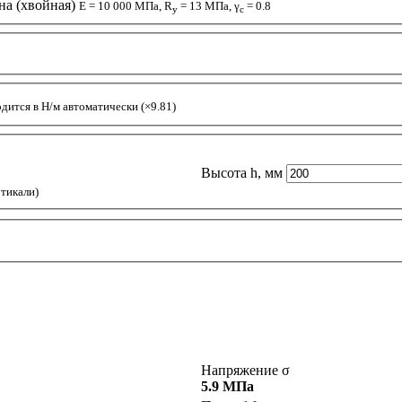
на (хвойная)
E = 10 000 МПа, R
= 13 МПа, γ
= 0.8
y
c
одится в Н/м автоматически (×9.81)
Высота h, мм
ртикали)
Напряжение σ
5.9 МПа