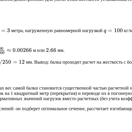
=
3
q =
=
100
метра, нагруженную равномерной нагрузкой
q
кг/м
=
100
3
2.66
00
≈
0.00266
2.66
м или
мм.
000
/250
=
12
мм. Вывод: балка проходит расчет на жесткость с б
х вес самой балки становится существенной частью расчетной н
к на 1 квадратный метр (перекрытия) и переводе их в погонную 
мативных значений нагрузок вместо расчетных (без учета коэф
слений: он подберет оптимальное сечение, рассчитает изгибаю