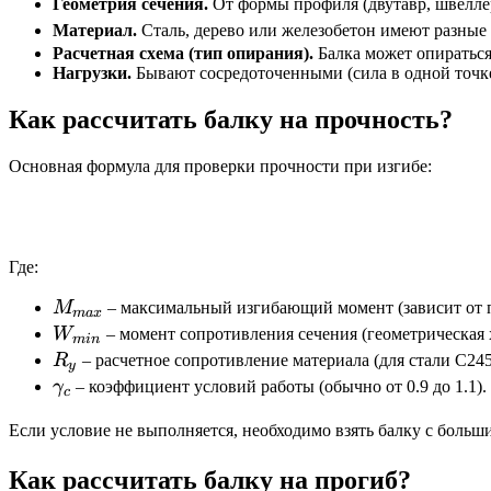
Геометрия сечения.
От формы профиля (двутавр, швеллер
Материал.
Сталь, дерево или железобетон имеют разные 
Расчетная схема (тип опирания).
Балка может опираться
Нагрузки.
Бывают сосредоточенными (сила в одной точке
Как рассчитать балку на прочность?
Основная формула для проверки прочности при изгибе:
Где:
M_{max}
M
– максимальный изгибающий момент (зависит от п
ma
x
W_{min}
W
– момент сопротивления сечения (геометрическая 
min
R_y
R
– расчетное сопротивление материала (для стали С24
y
\gamma_c
γ
– коэффициент условий работы (обычно от 0.9 до 1.1).
c
Если условие не выполняется, необходимо взять балку с бол
Как рассчитать балку на прогиб?