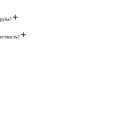
руба?
есткость?