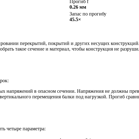
Прогиб f
0.26 мм
Запас по прогибу
45.5×
ировании перекрытий, покрытий и других несущих конструкций. 
одобрать такое сечение и материал, чтобы конструкция не разруш
рок:
х напряжений в опасном сечении. Напряжения не должны превы
ертикального перемещения балки под нагрузкой. Прогиб сравн
ить четыре параметра: