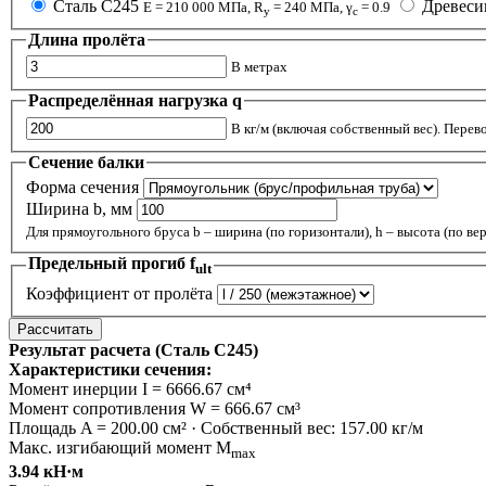
Сталь С245
Древеси
E = 210 000 МПа, R
= 240 МПа, γ
= 0.9
y
c
Длина пролёта
В метрах
Распределённая нагрузка q
В кг/м (включая собственный вес). Перев
Сечение балки
Форма сечения
Ширина b, мм
Для прямоугольного бруса b – ширина (по горизонтали), h – высота (по ве
Предельный прогиб f
ult
Коэффициент от пролёта
Рассчитать
Результат расчета (Сталь С245)
Характеристики сечения:
Момент инерции I = 6666.67 см⁴
Момент сопротивления W = 666.67 см³
Площадь A = 200.00 см² · Собственный вес: 157.00 кг/м
Макс. изгибающий момент M
max
3.94 кН·м