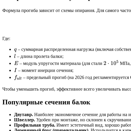
Формула прогиба зависит от схемы опирания. Для самого част
Где:
q
q
– суммарная распределенная нагрузка (включая собстве
l
l
– длина пролета балки;
5
E
2
2
⋅
1
0
E
– модуль упругости материала (для стали
МПа, 
\cdot
I
I
– момент инерции сечения;
10^5
f_{ult}
f
– предельный прогиб (на 2026 год регламентируется
u
lt
Чтобы уменьшить прогиб, эффективнее всего увеличивать высо
Популярные сечения балок
Двутавр.
Наиболее экономичное сечение для работы на и
Швеллер.
Удобен при монтаже, но склонен к скручивани
Профильная труба.
Имеет эстетичный вид, хорошо работа
Деревянный брус (прямоугольник).
Используется в кар