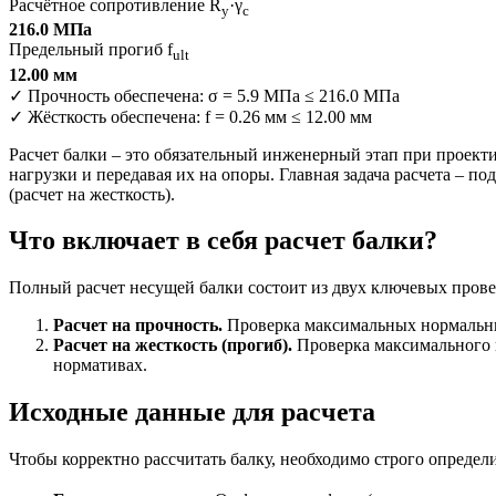
Расчётное сопротивление R
·γ
y
c
216.0 МПа
Предельный прогиб f
ult
12.00 мм
✓ Прочность обеспечена: σ = 5.9 МПа ≤ 216.0 МПа
✓ Жёсткость обеспечена: f = 0.26 мм ≤ 12.00 мм
Расчет балки – это обязательный инженерный этап при проект
нагрузки и передавая их на опоры. Главная задача расчета – п
(расчет на жесткость).
Что включает в себя расчет балки?
Полный расчет несущей балки состоит из двух ключевых прове
Расчет на прочность.
Проверка максимальных нормальны
Расчет на жесткость (прогиб).
Проверка максимального в
нормативах.
Исходные данные для расчета
Чтобы корректно рассчитать балку, необходимо строго определ