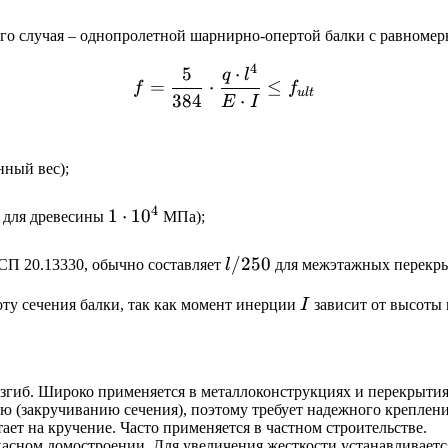
ого случая – однопролетной шарнирно-опертой балки с равноме
4
5
⋅
f = \frac{5}{384} \cdot \f
q
l
=
⋅
≤
f
f
u
lt
384
⋅
E
I
нный вес);
4
1
1
⋅
1
0
для древесины
МПа);
\cdot
10^4
l/250
/250
 СП 20.13330, обычно составляет
l
для межэтажных перекры
I
ту сечения балки, так как момент инерции
I
зависит от высоты 
згиб. Широко применяется в металлоконструкциях и перекрытия
ю (закручиванию сечения), поэтому требует надежного креплени
ет на кручение. Часто применяется в частном строительстве.
касном домостроении. Для увеличения жесткости устанавливаетс