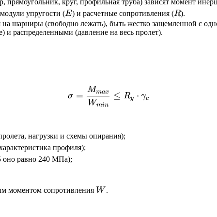
, прямоугольник, круг, профильная труба) зависят момент инерц
E
R
модули упругости (
E
) и расчетные сопротивления (
R
).
 на шарниры (свободно лежать), быть жестко защемленной с одно
) и распределенными (давление на весь пролет).
M
\sigma = \frac{M_{max}
ma
x
=
≤
⋅
σ
R
γ
y
c
W
min
ролета, нагрузки и схемы опирания);
характеристика профиля);
5 оно равно 240 МПа);
W
ьшим моментом сопротивления
W
.