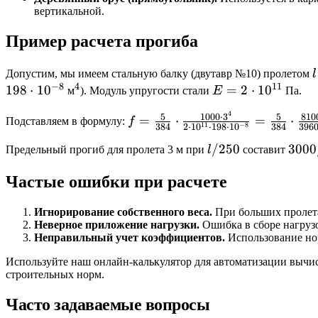
вертикальной.
Пример расчета прогиба
l
Допустим, мы имеем стальную балку (двутавр №10) пролетом
l
−
8
4
11
198
⋅
1
0
^4
E = 2
=
2
⋅
1
0
м
). Модуль упругости стали
E
Па.
\cdot
4
f = \frac{5}
5
1000
⋅
3
5
810
=
⋅
=
⋅
Подставляем в формулу:
f
10^{11}
11
−
8
384
2
⋅
1
0
⋅
198
⋅
1
0
384
396
{384} \cdot
l/250
/250
3000
3000
Предельный прогиб для пролета 3 м при
\frac{1000
l
составит
/
\cdot 3^4}{2
Частые ошибки при расчете
250
\cdot
= 12
10^{11}
Игнорирование собственного веса.
При больших пролета
\cdot 198
Неверное приложение нагрузки.
Ошибка в сборе нагрузо
\cdot
Неправильный учет коэффициентов.
Использование нор
10^{-8}} =
Используйте наш онлайн-калькулятор для автоматизации вычи
\frac{5}
строительных норм.
{384} \cdot
\frac{81000}
Часто задаваемые вопросы
{396000}