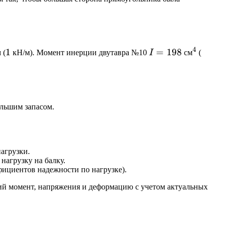
4
1
1
I =
=
198
^4
198
 (
кН/м). Момент инерции двутавра №10
I
см
(
198
\cdot
10^{-
ольшим запасом.
агрузки.
нагрузку на балку.
фициентов надежности по нагрузке).
щий момент, напряжения и деформацию с учетом актуальных