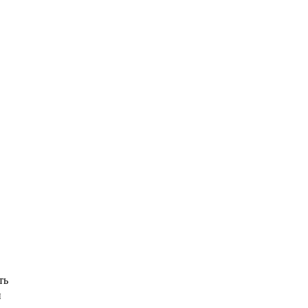
22
=
.
6
ть
и