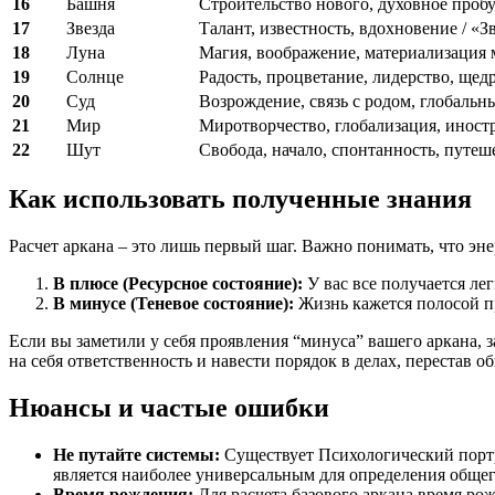
16
Башня
Строительство нового, духовное пробу
17
Звезда
Талант, известность, вдохновение / «З
18
Луна
Магия, воображение, материализация м
19
Солнце
Радость, процветание, лидерство, щед
20
Суд
Возрождение, связь с родом, глобальн
21
Мир
Миротворчество, глобализация, иностр
22
Шут
Свобода, начало, спонтанность, путеш
Как использовать полученные знания
Расчет аркана – это лишь первый шаг. Важно понимать, что эне
В плюсе (Ресурсное состояние):
У вас все получается лег
В минусе (Теневое состояние):
Жизнь кажется полосой пр
Если вы заметили у себя проявления “минуса” вашего аркана, з
на себя ответственность и навести порядок в делах, перестав 
Нюансы и частые ошибки
Не путайте системы:
Существует Психологический портр
является наиболее универсальным для определения общег
Время рождения:
Для расчета базового аркана время рож