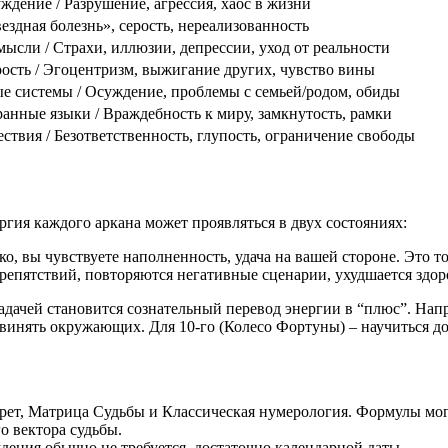
ждение / Разрушение, агрессия, хаос в жизни
вездная болезнь», серость, нереализованность
ысли / Страхи, иллюзии, депрессии, уход от реальности
рость / Эгоцентризм, выжигание других, чувство вины
ые системы / Осуждение, проблемы с семьей/родом, обиды
анные языки / Враждебность к миру, замкнутость, рамки
ествия / Безответственность, глупость, ограничение свободы
ргия каждого аркана может проявляться в двух состояниях:
ко, вы чувствуете наполненность, удача на вашей стороне. Это т
епятствий, повторяются негативные сценарии, ухудшается здор
адачей становится сознательный перевод энергии в “плюс”. Напри
обвинять окружающих. Для 10-го (Колесо Фортуны) – научиться д
ет, Матрица Судьбы и Классическая нумерология. Формулы мог
о вектора судьбы.
дения обычно не требуется, достаточно календарной даты.