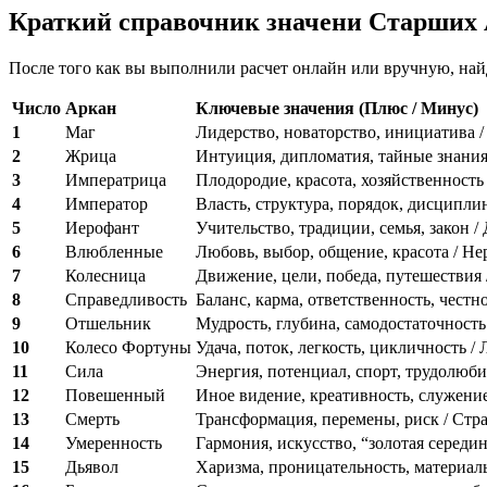
1
Краткий справочник значени Старших
+
9
После того как вы выполнили расчет онлайн или вручную, най
+
Число
Аркан
Ключевые значения (Плюс / Минус)
9
1
Маг
Лидерство, новаторство, инициатива /
+
2
Жрица
Интуиция, дипломатия, тайные знания 
5
3
Императрица
Плодородие, красота, хозяйственность
=
4
Император
Власть, структура, порядок, дисциплин
39
5
Иерофант
Учительство, традиции, семья, закон /
6
Влюбленные
Любовь, выбор, общение, красота / Не
7
Колесница
Движение, цели, победа, путешествия 
8
Справедливость
Баланс, карма, ответственность, честн
9
Отшельник
Мудрость, глубина, самодостаточность
10
Колесо Фортуны
Удача, поток, легкость, цикличность /
11
Сила
Энергия, потенциал, спорт, трудолюбие
12
Повешенный
Иное видение, креативность, служение
13
Смерть
Трансформация, перемены, риск / Стра
14
Умеренность
Гармония, искусство, “золотая середи
15
Дьявол
Харизма, проницательность, материаль