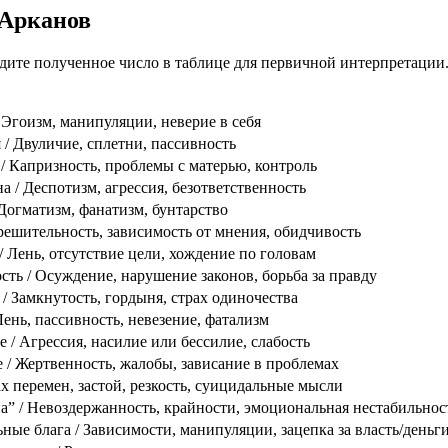
 Арканов
22
дите полученное число в таблице для первичной интерпретации
 Эгоизм, манипуляции, неверие в себя
/ Двуличие, сплетни, пассивность
 / Капризность, проблемы с матерью, контроль
а / Деспотизм, агрессия, безответственность
 Догматизм, фанатизм, бунтарство
решительность, зависимость от мнения, обидчивость
/ Лень, отсутствие цели, хождение по головам
ость / Осуждение, нарушение законов, борьба за правду
 / Замкнутость, гордыня, страх одиночества
 Лень, пассивность, невезение, фатализм
 / Агрессия, насилие или бессилие, слабость
 / Жертвенность, жалобы, зависание в проблемах
х перемен, застой, резкость, суицидальные мысли
на” / Невоздержанность, крайности, эмоциональная нестабильнос
ные блага / Зависимости, манипуляции, зацепка за власть/деньг