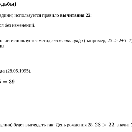
удьбы)
адини) используется правило
вычитания 22
:
тся без изменений.
огии используется метод
сложения цифр
(например, 25 -> 2+5=7
цы.
ода
(28.05.1995).
5
=
39
28
28
>
22
ения) будет выглядеть так: День рождения 28.
, значит
>