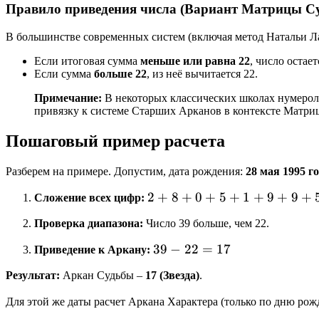
Правило приведения числа (Вариант Матрицы С
В большинстве современных систем (включая метод Натальи Л
Если итоговая сумма
меньше или равна 22
, число остае
Если сумма
больше 22
, из неё вычитается 22.
Примечание:
В некоторых классических школах нумерол
привязку к системе Старших Арканов в контексте Матри
Пошаговый пример расчета
Разберем на примере. Допустим, дата рождения:
28 мая 1995 г
2
2
+
8
+
0
+
5
+
1
+
9
+
9
+
Сложение всех цифр:
+
Проверка диапазона:
Число 39 больше, чем 22.
8
+
39
39
−
22
=
17
Приведение к Аркану:
0
-
Результат:
Аркан Судьбы –
17 (Звезда)
.
+
22
5
=
Для этой же даты расчет Аркана Характера (только по дню рожд
+
17