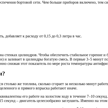
беспечения бортовой сети. Чем больше приборов включено, тем 
добавляет к расходу от 0,15 до 0,3 литра в час.
 на стенках цилиндров. Чтобы обеспечить стабильное горение и 
н) и заливает в цилиндры богатую смесь. В первые 3–5 минут п
енно снижая этот показатель по мере роста температуры антифри
и?
тся столько же топлива, сколько сгорает за несколько минут ра
еделенного и прямого впрыска работают иначе.
квивалентны его работе на холостом ходу в течение 7–10 секунд
15 секунд – двигатель целесообразно заглушить. Именно на этом