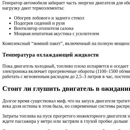
Генератор автомобиля забирает часть энергии двигателя для о
нагрузку дают термоэлементы:
Обогрев лобового и заднего стекол
Подогрев сидений и руля
Вентилятор отопителя салона
Мощная нештатная акустика с усилителем
Комплексный “зимний пакет”, включенный на полную мощность, 
Температура охлаждающей жидкости
Пока двигатель холодный, топливо плохо испаряется и оседает
электроника включает прогревочные обороты (1100–1500 об/ми
работать с мгновенным расходом до 2,5–3 литров в час, постеп
Стоит ли глушить двигатель в ожидани
Долгое время существовал миф, что на запуск двигателя трати
века доля истины в этом была, но современные системы распр
Затраты топлива на пуск прогретого инжекторного двигателя э
ждете пассажира у метро или застряли в глухой пробке дольше 