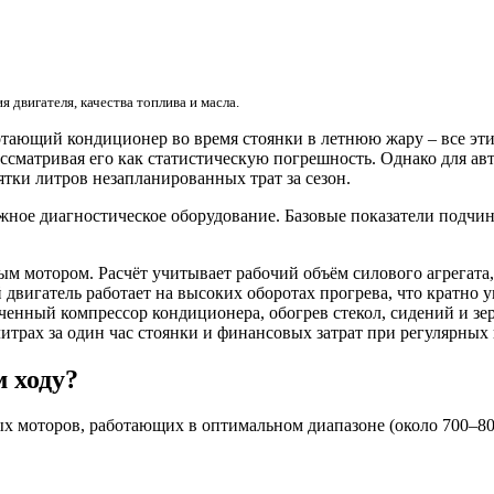
 двигателя, качества топлива и масла.
тающий кондиционер во время стоянки в летнюю жару – все эти
 рассматривая его как статистическую погрешность. Однако для а
тки литров незапланированных трат за сезон.
ложное диагностическое оборудование. Базовые показатели подч
ым мотором. Расчёт учитывает рабочий объём силового агрегата,
вигатель работает на высоких оборотах прогрева, что кратно у
енный компрессор кондиционера, обогрев стекол, сидений и зе
 литрах за один час стоянки и финансовых затрат при регулярных
м ходу?
ых моторов, работающих в оптимальном диапазоне (около 700–8