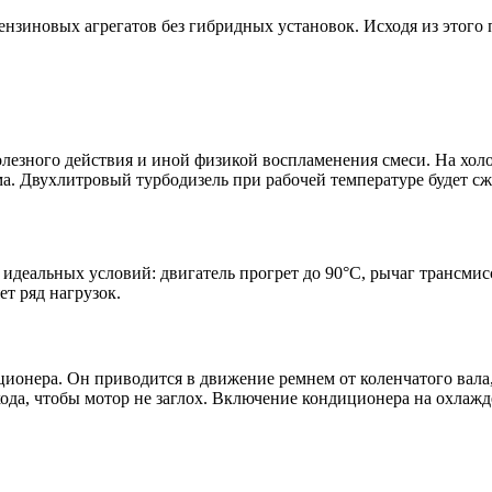
ензиновых агрегатов без гибридных установок. Исходя из этого
езного действия и иной физикой воспламенения смеси. На хол
. Двухлитровый турбодизель при рабочей температуре будет сжиг
 идеальных условий: двигатель прогрет до 90°C, рычаг трансми
т ряд нагрузок.
ционера. Он приводится в движение ремнем от коленчатого вала
а, чтобы мотор не заглох. Включение кондиционера на охлажден