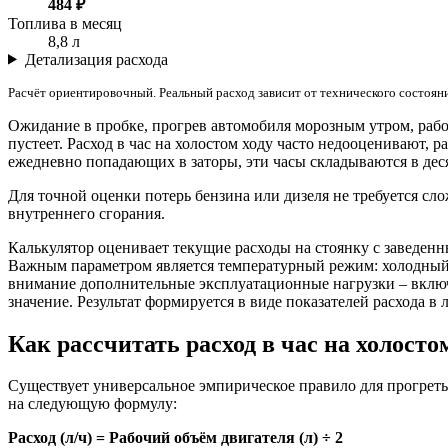
484 ₽
Топлива в месяц
8,8 л
Детализация расхода
Расчёт ориентировочный. Реальный расход зависит от технического состояния
Ожидание в пробке, прогрев автомобиля морозным утром, рабо
пустеет. Расход в час на холостом ходу часто недооценивают,
ежедневно попадающих в заторы, эти часы складываются в деся
Для точной оценки потерь бензина или дизеля не требуется с
внутреннего сгорания.
Калькулятор оценивает текущие расходы на стоянку с заведенн
Важным параметром является температурный режим: холодный д
внимание дополнительные эксплуатационные нагрузки – включ
значение. Результат формируется в виде показателей расхода в
Как рассчитать расход в час на холосто
Существует универсальное эмпирическое правило для прогрет
на следующую формулу:
Расход (л/ч) = Рабочий объём двигателя (л) ÷ 2