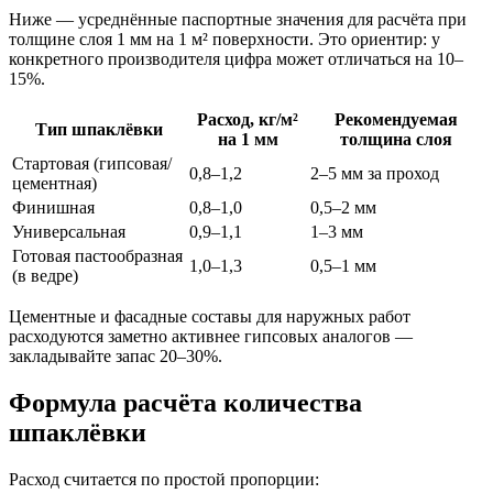
Ниже — усреднённые паспортные значения для расчёта при
толщине слоя 1 мм на 1 м² поверхности. Это ориентир: у
конкретного производителя цифра может отличаться на 10–
15%.
Расход, кг/м²
Рекомендуемая
Тип шпаклёвки
на 1 мм
толщина слоя
Стартовая (гипсовая/
0,8–1,2
2–5 мм за проход
цементная)
Финишная
0,8–1,0
0,5–2 мм
Универсальная
0,9–1,1
1–3 мм
Готовая пастообразная
1,0–1,3
0,5–1 мм
(в ведре)
Цементные и фасадные составы для наружных работ
расходуются заметно активнее гипсовых аналогов —
закладывайте запас 20–30%.
Формула расчёта количества
шпаклёвки
Расход считается по простой пропорции: