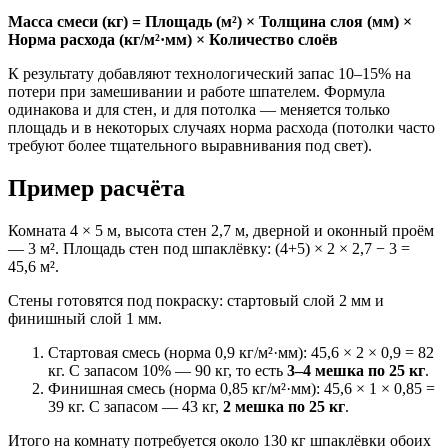
Масса смеси (кг) = Площадь (м²) × Толщина слоя (мм) ×
Норма расхода (кг/м²·мм) × Количество слоёв
К результату добавляют технологический запас 10–15% на
потери при замешивании и работе шпателем. Формула
одинакова и для стен, и для потолка — меняется только
площадь и в некоторых случаях норма расхода (потолки часто
требуют более тщательного выравнивания под свет).
Пример расчёта
Комната 4 × 5 м, высота стен 2,7 м, дверной и оконный проём
— 3 м². Площадь стен под шпаклёвку: (4+5) × 2 × 2,7 − 3 =
45,6 м².
Стены готовятся под покраску: стартовый слой 2 мм и
финишный слой 1 мм.
Стартовая смесь (норма 0,9 кг/м²·мм): 45,6 × 2 × 0,9 = 82
кг. С запасом 10% — 90 кг, то есть
3–4 мешка по 25 кг
.
Финишная смесь (норма 0,85 кг/м²·мм): 45,6 × 1 × 0,85 =
39 кг. С запасом — 43 кг,
2 мешка по 25 кг
.
Итого на комнату потребуется около 130 кг шпаклёвки обоих