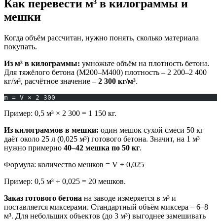
Как перевести м³ в килограммы и
мешки
Когда объём рассчитан, нужно понять, сколько материала
покупать.
Из м³ в килограммы:
умножьте объём на плотность бетона.
Для тяжёлого бетона (М200–М400) плотность – 2 200–2 400
кг/м³, расчётное значение –
2 300 кг/м³
.
m = V × 2 300
Пример: 0,5 м³ × 2 300 = 1 150 кг.
Из килограммов в мешки:
один мешок сухой смеси 50 кг
даёт около 25 л (0,025 м³) готового бетона. Значит, на 1 м³
нужно примерно
40–42 мешка по 50 кг
.
Формула: количество мешков = V ÷ 0,025
Пример: 0,5 м³ ÷ 0,025 = 20 мешков.
Заказ готового бетона
на заводе измеряется в м³ и
поставляется миксерами. Стандартный объём миксера – 6–8
м³. Для небольших объектов (до 3 м³) выгоднее замешивать