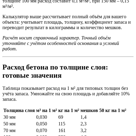
толщине 100 мм расход составит 0,1 м³/м², при 150 мм – 0,15
м³/м².
Калькулятор выше рассчитывает полный объём для вашего
объекта: учитывает площадь, толщину, коэффициент запаса и
переводит результат в килограммы и количество мешков.
Расчёт носит справочный характер. Точный объём
уточняйте с учётом особенностей основания и условий
работ.
Расход бетона по толщине слоя:
готовые значения
Таблица показывает расход на 1 м² для типовых толщин без
учёта запаса. Умножайте на свою площадь и добавляйте 10%
запаса.
Толщина слоя
м³ на 1 м²
кг на 1 м²
мешков 50 кг на 1 м²
30 мм
0,030
69
1,4
50 мм
0,050
115
2,3
70 мм
0,070
161
3,2