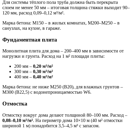
Для системы тёплого пола труба должна быть перекрыта
слоем не менее 50 мм – итоговая толщина стяжки выходит 90–
120 мм, расход 0,09–0,12 м³/м².
Марка бетона: М150 – в жилых комнатах, М200–М250 – в
санузлах, на кухне, в гараже.
Фундаментная плита
Монолитная плита для дома – 200–400 мм в зависимости от
нагрузки и грунта. Расход на 1 м² площади плиты:
200 мм –
0,20 м³/м²
300 мм –
0,30 м³/м²
400 мм –
0,40 м³/м²
Марка бетона: не ниже М250 (B20), для влажных грунтов –
М300 (B22,5) с водонепроницаемостью W6.
Отмостка
Отмостку вокруг дома делают толщиной 80–100 мм. Расход –
0,08–0,10 м³/м²
. На периметр дома 10×10 м (40 м² отмостки
шириной 1 м) понадобится 3,5–4,5 м³ с запасом.