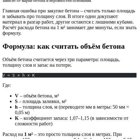
зависит от марки бетона и неровностей основания.
Главная ошибка при закупке бетона – считать только площадь
и забывать про толщину слоя. В итоге одни докупают
материал в разгар работ, другие остаются с лишними кубами.
Расчёт расхода бетона на 1 м² занимает две минуты, если знать
формулу.
Формула: как считать объём бетона
Объём бетона считается через три параметра: площадь,
толщину слоя и запас на потери.
V = S × h × K
Где:
V
– объём бетона, м³
S
– площадь заливки, м²
h
– толщина слоя, м (переводите мм в метры: 50 мм =
0,05 м)
K
– коэффициент запаса: 1,07–1,15 (в зависимости от
сложности работ)
Расход на
1 м²
– это просто толщина слоя в метрах. При