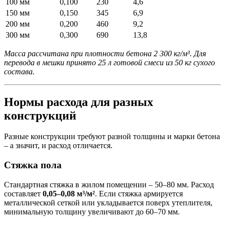
100 мм
0,100
230
4,6
150 мм
0,150
345
6,9
200 мм
0,200
460
9,2
300 мм
0,300
690
13,8
Масса рассчитана при плотности бетона 2 300 кг/м³. Для
перевода в мешки принято 25 л готовой смеси из 50 кг сухого
состава.
Нормы расхода для разных
конструкций
Разные конструкции требуют разной толщины и марки бетона
– а значит, и расход отличается.
Стяжка пола
Стандартная стяжка в жилом помещении – 50–80 мм. Расход
составляет
0,05–0,08 м³/м²
. Если стяжка армируется
металлической сеткой или укладывается поверх утеплителя,
минимальную толщину увеличивают до 60–70 мм.