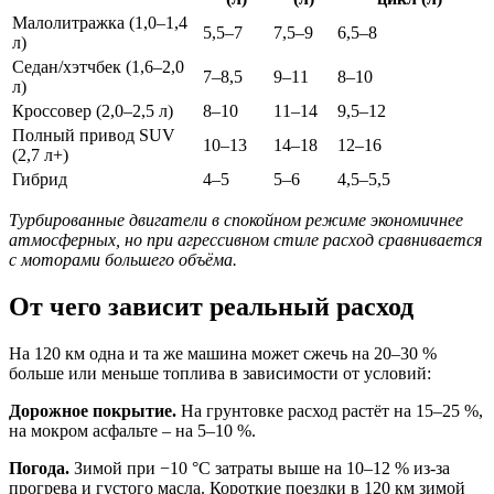
Малолитражка (1,0–1,4
5,5–7
7,5–9
6,5–8
л)
Седан/хэтчбек (1,6–2,0
7–8,5
9–11
8–10
л)
Кроссовер (2,0–2,5 л)
8–10
11–14
9,5–12
Полный привод SUV
10–13
14–18
12–16
(2,7 л+)
Гибрид
4–5
5–6
4,5–5,5
Турбированные двигатели в спокойном режиме экономичнее
атмосферных, но при агрессивном стиле расход сравнивается
с моторами большего объёма.
От чего зависит реальный расход
На 120 км одна и та же машина может сжечь на 20–30 %
больше или меньше топлива в зависимости от условий:
Дорожное покрытие.
На грунтовке расход растёт на 15–25 %,
на мокром асфальте – на 5–10 %.
Погода.
Зимой при −10 °C затраты выше на 10–12 % из-за
прогрева и густого масла. Короткие поездки в 120 км зимой