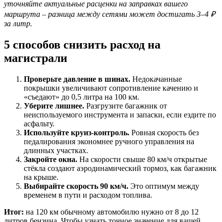
уточняйте актуальные расценки на заправках вашего
маршрута – разница между сетями может достигать 3–4 ₽
за литр.
5 способов снизить расход на
магистрали
Проверьте давление в шинах.
Недокачанные
покрышки увеличивают сопротивление качению и
«съедают» до 0,5 литра на 100 км.
Уберите лишнее.
Разгрузите багажник от
неиспользуемого инструмента и запаски, если ездите по
асфальту.
Используйте круиз-контроль.
Ровная скорость без
педалирования экономнее ручного управления на
длинных участках.
Закройте окна.
На скорости свыше 80 км/ч открытые
стёкла создают аэродинамический тормоз, как багажник
на крыше.
Выбирайте скорость 90 км/ч.
Это оптимум между
временем в пути и расходом топлива.
Итог:
на 120 км обычному автомобилю нужно от 8 до 12
литров бензина. Чтобы узнать точное значение для вашей