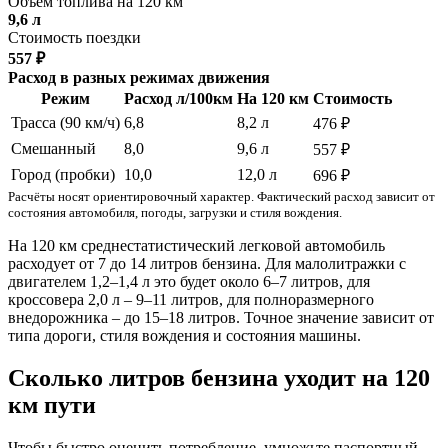
Объём топлива на 120 км
9,6 л
Стоимость поездки
557 ₽
Расход в разных режимах движения
Режим
Расход л/100км
На 120 км
Стоимость
Трасса (90 км/ч)
6,8
8,2 л
476 ₽
Смешанный
8,0
9,6 л
557 ₽
Город (пробки)
10,0
12,0 л
696 ₽
Расчёты носят ориентировочный характер. Фактический расход зависит от
состояния автомобиля, погоды, загрузки и стиля вождения.
На 120 км среднестатистический легковой автомобиль
расходует от 7 до 14 литров бензина. Для малолитражки с
двигателем 1,2–1,4 л это будет около 6–7 литров, для
кроссовера 2,0 л – 9–11 литров, для полноразмерного
внедорожника – до 15–18 литров. Точное значение зависит от
типа дороги, стиля вождения и состояния машины.
Сколько литров бензина уходит на 120
км пути
Чтобы быстро оценить потребление, умножьте паспортный