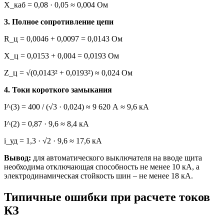
X_каб = 0,08 · 0,05 ≈ 0,004 Ом
3. Полное сопротивление цепи
R_ц = 0,0046 + 0,0097 = 0,0143 Ом
X_ц = 0,0153 + 0,004 = 0,0193 Ом
Z_ц = √(0,0143² + 0,0193²) ≈ 0,024 Ом
4. Токи короткого замыкания
I^(3) = 400 / (√3 · 0,024) ≈ 9 620 А ≈ 9,6 кА
I^(2) = 0,87 · 9,6 ≈ 8,4 кА
i_уд = 1,3 · √2 · 9,6 ≈ 17,6 кА
Вывод:
для автоматического выключателя на вводе щита
необходима отключающая способность не менее 10 кА, а
электродинамическая стойкость шин – не менее 18 кА.
Типичные ошибки при расчете токов
КЗ