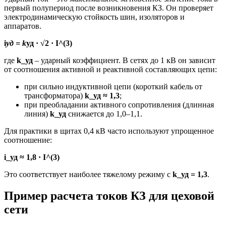
первый полупериод после возникновения КЗ. Он проверяет
электродинамическую стойкость шин, изоляторов и
аппаратов.
i
уд = k
уд · √2 · I^(3)
где
k_уд
– ударный коэффициент. В сетях до 1 кВ он зависит
от соотношения активной и реактивной составляющих цепи:
при сильно индуктивной цепи (короткий кабель от
трансформатора)
k_уд ≈ 1,3
;
при преобладании активного сопротивления (длинная
линия)
k_уд
снижается до 1,0–1,1.
Для практики в щитах 0,4 кВ часто используют упрощенное
соотношение:
i_уд ≈ 1,8 · I^(3)
Это соответствует наиболее тяжелому режиму с
k_уд = 1,3
.
Пример расчета токов КЗ для цеховой
сети