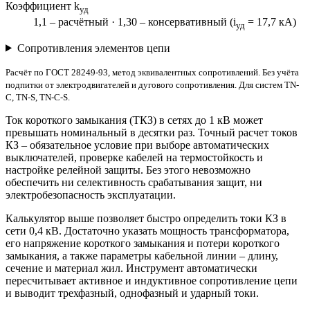
Коэффициент k
уд
1,1 – расчётный · 1,30 – консервативный (i
= 17,7 кА)
уд
Сопротивления элементов цепи
Расчёт по ГОСТ 28249-93, метод эквивалентных сопротивлений. Без учёта
подпитки от электродвигателей и дугового сопротивления. Для систем TN-
C, TN-S, TN-C-S.
Ток короткого замыкания (ТКЗ) в сетях до 1 кВ может
превышать номинальный в десятки раз. Точный расчет токов
КЗ – обязательное условие при выборе автоматических
выключателей, проверке кабелей на термостойкость и
настройке релейной защиты. Без этого невозможно
обеспечить ни селективность срабатывания защит, ни
электробезопасность эксплуатации.
Калькулятор выше позволяет быстро определить токи КЗ в
сети 0,4 кВ. Достаточно указать мощность трансформатора,
его напряжение короткого замыкания и потери короткого
замыкания, а также параметры кабельной линии – длину,
сечение и материал жил. Инструмент автоматически
пересчитывает активное и индуктивное сопротивление цепи
и выводит трехфазный, однофазный и ударный токи.