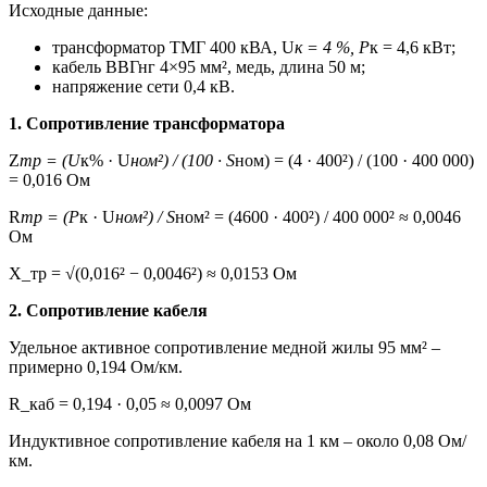
Исходные данные:
трансформатор ТМГ 400 кВА, U
к = 4 %, P
к = 4,6 кВт;
кабель ВВГнг 4×95 мм², медь, длина 50 м;
напряжение сети 0,4 кВ.
1. Сопротивление трансформатора
Z
тр = (U
к% · U
ном²) / (100 · S
ном) = (4 · 400²) / (100 · 400 000)
= 0,016 Ом
R
тр = (P
к · U
ном²) / S
ном² = (4600 · 400²) / 400 000² ≈ 0,0046
Ом
X_тр = √(0,016² − 0,0046²) ≈ 0,0153 Ом
2. Сопротивление кабеля
Удельное активное сопротивление медной жилы 95 мм² –
примерно 0,194 Ом/км.
R_каб = 0,194 · 0,05 ≈ 0,0097 Ом
Индуктивное сопротивление кабеля на 1 км – около 0,08 Ом/
км.