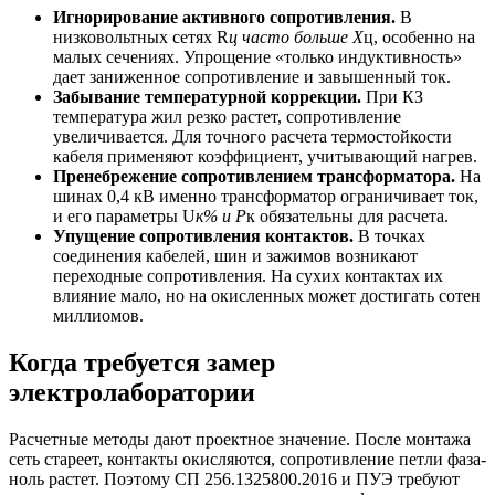
Игнорирование активного сопротивления.
В
низковольтных сетях R
ц часто больше X
ц, особенно на
малых сечениях. Упрощение «только индуктивность»
дает заниженное сопротивление и завышенный ток.
Забывание температурной коррекции.
При КЗ
температура жил резко растет, сопротивление
увеличивается. Для точного расчета термостойкости
кабеля применяют коэффициент, учитывающий нагрев.
Пренебрежение сопротивлением трансформатора.
На
шинах 0,4 кВ именно трансформатор ограничивает ток,
и его параметры U
к% и P
к обязательны для расчета.
Упущение сопротивления контактов.
В точках
соединения кабелей, шин и зажимов возникают
переходные сопротивления. На сухих контактах их
влияние мало, но на окисленных может достигать сотен
миллиомов.
Когда требуется замер
электролаборатории
Расчетные методы дают проектное значение. После монтажа
сеть стареет, контакты окисляются, сопротивление петли фаза-
ноль растет. Поэтому СП 256.1325800.2016 и ПУЭ требуют