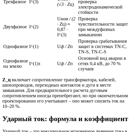
Трехфазное
I^(3)
проверка
(√3 · Z
ц)
электродинамической
стойкости
U
ном / (2
Проверка
· Z
ц) ≈
чувствительности защит
Двухфазное
I^(2)
0,87 ·
при междуфазных
I^(3)
замыканиях
Проверка срабатывания
Однофазное
I^(1)
U
ф / Z
п
защит в системах TN-C,
TN-S, TN-C-S
Основной вид аварии в
Однофазное
I^(1)з
U
ф / Z
п
сетях 0,4 кВ, до 70 %
на землю
случаев
Z_ц
включает сопротивление трансформатора, кабелей,
шинопроводов, переходных контактов и дуги в месте
замыкания. Для предварительного расчета дуговым
сопротивлением иногда пренебрегают, но при окончательном
проектировании его учитывают – оно может снизить ток на
10–20 %.
Ударный ток: формула и коэффициент
Ударный ток – это максимальное мгновенное значение тока в