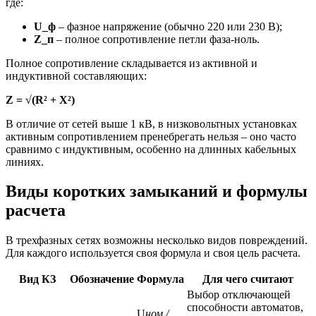
где:
U_ф
– фазное напряжение (обычно 220 или 230 В);
Z_п
– полное сопротивление петли фаза-ноль.
Полное сопротивление складывается из активной и
индуктивной составляющих:
Z = √(R² + X²)
В отличие от сетей выше 1 кВ, в низковольтных установках
активным сопротивлением пренебрегать нельзя – оно часто
сравнимо с индуктивным, особенно на длинных кабельных
линиях.
Виды коротких замыканий и формулы
расчета
В трехфазных сетях возможны несколько видов повреждений.
Для каждого используется своя формула и своя цель расчета.
Вид КЗ
Обозначение
Формула
Для чего считают
Выбор отключающей
способности автоматов,
U
ном /