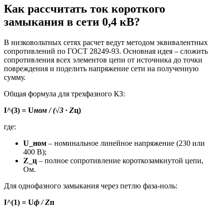
Как рассчитать ток короткого
замыкания в сети 0,4 кВ?
В низковольтных сетях расчет ведут методом эквивалентных
сопротивлений по ГОСТ 28249-93. Основная идея – сложить
сопротивления всех элементов цепи от источника до точки
повреждения и поделить напряжение сети на полученную
сумму.
Общая формула для трехфазного КЗ:
I^(3) = U
ном / (√3 · Z
ц)
где:
U_ном
– номинальное линейное напряжение (230 или
400 В);
Z_ц
– полное сопротивление короткозамкнутой цепи,
Ом.
Для однофазного замыкания через петлю фаза-ноль:
I^(1) = U
ф / Z
п