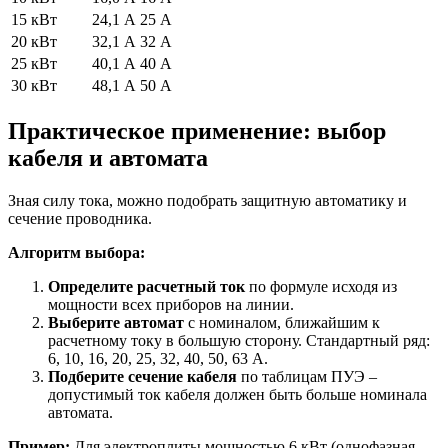
15 кВт
24,1 А
25 А
20 кВт
32,1 А
32 А
25 кВт
40,1 А
40 А
30 кВт
48,1 А
50 А
Практическое применение: выбор
кабеля и автомата
Зная силу тока, можно подобрать защитную автоматику и
сечение проводника.
Алгоритм выбора:
Определите расчетный ток
по формуле исходя из
мощности всех приборов на линии.
Выберите автомат
с номиналом, ближайшим к
расчетному току в большую сторону. Стандартный ряд:
6, 10, 16, 20, 25, 32, 40, 50, 63 А.
Подберите сечение кабеля
по таблицам ПУЭ –
допустимый ток кабеля должен быть больше номинала
автомата.
Пример:
Для электроплиты мощностью 6 кВт (однофазная