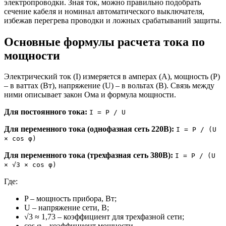
электропроводки. Зная ток, можно правильно подобрать
сечение кабеля и номинал автоматического выключателя,
избежав перегрева проводки и ложных срабатываний защиты.
Основные формулы расчета тока по
мощности
Электрический ток (I) измеряется в амперах (А), мощность (P)
– в ваттах (Вт), напряжение (U) – в вольтах (В). Связь между
ними описывает закон Ома и формула мощности.
Для постоянного тока:
I = P / U
Для переменного тока (однофазная сеть 220В):
I = P / (U
× cos φ)
Для переменного тока (трехфазная сеть 380В):
I = P / (U
× √3 × cos φ)
Где:
P – мощность прибора, Вт;
U – напряжение сети, В;
√3 ≈ 1,73 – коэффициент для трехфазной сети;
cos φ – коэффициент мощности.