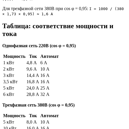
Для трехфазной сети 380В при cos φ = 0,95:
I = 1000 / (380
× 1,73 × 0,95) ≈ 1,6 А
Таблица: соответствие мощности и
тока
Однофазная сеть 220В (cos φ = 0,95)
Мощность
Ток
Автомат
1 кВт
4,8 А
6 А
2 кВт
9,6 А
10 А
3 кВт
14,4 А
16 А
3,5 кВт
16,8 А
16 А
5 кВт
24,0 А
25 А
6 кВт
28,8 А
32 А
Трехфазная сеть 380В (cos φ = 0,95)
Мощность
Ток
Автомат
5 кВт
8,0 А
10 А
10 кВт
16,0 А
16 А