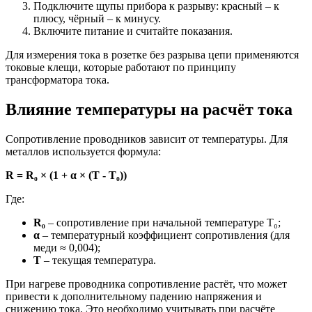
Подключите щупы прибора к разрыву: красный – к
плюсу, чёрный – к минусу.
Включите питание и считайте показания.
Для измерения тока в розетке без разрыва цепи применяются
токовые клещи, которые работают по принципу
трансформатора тока.
Влияние температуры на расчёт тока
Сопротивление проводников зависит от температуры. Для
металлов используется формула:
R = R₀ × (1 + α × (T - T₀))
Где:
R₀
– сопротивление при начальной температуре T₀;
α
– температурный коэффициент сопротивления (для
меди ≈ 0,004);
T
– текущая температура.
При нагреве проводника сопротивление растёт, что может
привести к дополнительному падению напряжения и
снижению тока. Это необходимо учитывать при расчёте