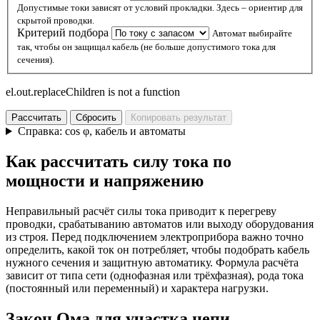
Допустимые токи зависят от условий прокладки. Здесь – ориентир для
скрытой проводки.
Критерий подбора
Автомат выбирайте
так, чтобы он защищал кабель (не больше допустимого тока для
сечения).
el.out.replaceChildren is not a function
Рассчитать
Сбросить
Копировать результат
Справка: cos φ, кабель и автоматы
Как рассчитать силу тока по
мощности и напряжению
Неправильный расчёт силы тока приводит к перегреву
проводки, срабатыванию автоматов или выходу оборудования
из строя. Перед подключением электроприбора важно точно
определить, какой ток он потребляет, чтобы подобрать кабель
нужного сечения и защитную автоматику. Формула расчёта
зависит от типа сети (однофазная или трёхфазная), рода тока
(постоянный или переменный) и характера нагрузки.
Закон Ома для участка цепи