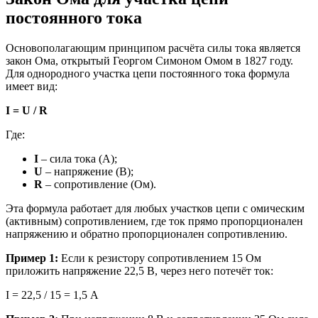
постоянного тока
Основополагающим принципом расчёта силы тока является
закон Ома, открытый Георгом Симоном Омом в 1827 году.
Для однородного участка цепи постоянного тока формула
имеет вид:
I = U / R
Где:
I
– сила тока (А);
U
– напряжение (В);
R
– сопротивление (Ом).
Эта формула работает для любых участков цепи с омическим
(активным) сопротивлением, где ток прямо пропорционален
напряжению и обратно пропорционален сопротивлению.
Пример 1:
Если к резистору сопротивлением 15 Ом
приложить напряжение 22,5 В, через него потечёт ток:
I = 22,5 / 15 = 1,5 А