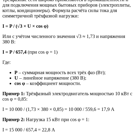
для подключения мощных бытовых приборов (электроплиты,
котлы, кондиционеры). Формула расчёта силы тока для
симметричной трёхфазной нагрузки:
I = P / (√3 × U × cos φ)
Или с учётом численного значения √3 ≈ 1,73 и напряжения
380 В:
I = P / 657,4
(при cos φ = 1)
Где:
P
– суммарная мощность всех трёх фаз (Вт);
U
– линейное напряжение (380 В);
cos φ
– коэффициент мощности.
Пример 1:
Трёхфазный электродвигатель мощностью 10 кВт с
cos φ = 0,85:
I = 10 000 / (1,73 × 380 × 0,85) = 10 000 / 559,6 = 17,9 А
Пример 2:
Нагрузка 15 кВт при cos φ = 1:
I = 15 000 / 657,4 = 22,8 А