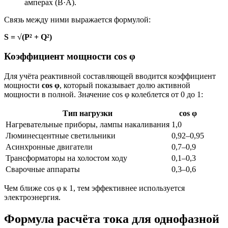
амперах (В·А).
Связь между ними выражается формулой:
S = √(P² + Q²)
Коэффициент мощности cos φ
Для учёта реактивной составляющей вводится коэффициент
мощности
cos φ
, который показывает долю активной
мощности в полной. Значение cos φ колеблется от 0 до 1:
Тип нагрузки
cos φ
Нагревательные приборы, лампы накаливания
1,0
Люминесцентные светильники
0,92–0,95
Асинхронные двигатели
0,7–0,9
Трансформаторы на холостом ходу
0,1–0,3
Сварочные аппараты
0,3–0,6
Чем ближе cos φ к 1, тем эффективнее используется
электроэнергия.
Формула расчёта тока для однофазной