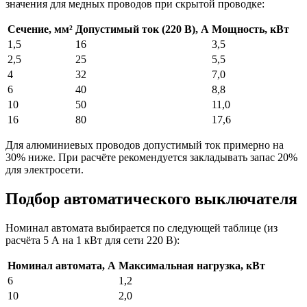
значения для медных проводов при скрытой проводке:
Сечение, мм²
Допустимый ток (220 В), А
Мощность, кВт
1,5
16
3,5
2,5
25
5,5
4
32
7,0
6
40
8,8
10
50
11,0
16
80
17,6
Для алюминиевых проводов допустимый ток примерно на
30% ниже. При расчёте рекомендуется закладывать запас 20%
для электросети.
Подбор автоматического выключателя
Номинал автомата выбирается по следующей таблице (из
расчёта 5 А на 1 кВт для сети 220 В):
Номинал автомата, А
Максимальная нагрузка, кВт
6
1,2
10
2,0