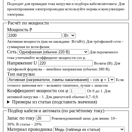
Подходит для прикидки тока нагрузки и подбора кабеля/автомата. Для
проектирования электропроводки используйте нормы и консультацию
электрика.
Расчёт по мощности
Мощность P
Активная мощность (как на шильдике: Вт/кВт). Для трёхфазной сети –
суммарная по всем фазам.
Сеть
Для переменного
тока учитывайте коэффициент мощности cos φ.
Напряжение U
Вольты (В). Для
трёхфазной формулы – линейное напряжение (обычно 380 В).
Тип нагрузки
Если
точного значения нет – возьмите типичное, лучше с запасом.
Коэффициент мощности cos φ
От 0 до 1. Для
активной нагрузки – 1. Для двигателей обычно 0,7–0,9.
Примеры из статьи (подставить значения)
Подбор кабеля и автомата (по расчётному току)
Запас по току
Рекомендованный запас для линии: 10–
30%. В статье – 20%.
Материал проводника