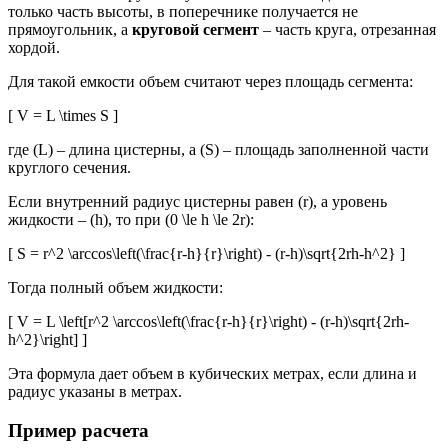
только часть высоты, в поперечнике получается не
прямоугольник, а
круговой сегмент
– часть круга, отрезанная
хордой.
Для такой емкости объем считают через площадь сегмента:
[ V = L \times S ]
где (L) – длина цистерны, а (S) – площадь заполненной части
круглого сечения.
Если внутренний радиус цистерны равен (r), а уровень
жидкости – (h), то при (0 \le h \le 2r):
[ S = r^2 \arccos\left(\frac{r-h}{r}\right) - (r-h)\sqrt{2rh-h^2} ]
Тогда полный объем жидкости:
[ V = L \left[r^2 \arccos\left(\frac{r-h}{r}\right) - (r-h)\sqrt{2rh-
h^2}\right] ]
Эта формула дает объем в кубических метрах, если длина и
радиус указаны в метрах.
Пример расчета