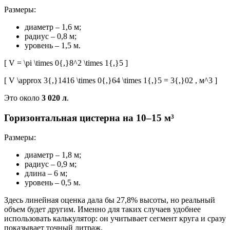
Размеры:
диаметр – 1,6 м;
радиус – 0,8 м;
уровень – 1,5 м.
[ V = \pi \times 0{,}8^2 \times 1{,}5 ]
[ V \approx 3{,}1416 \times 0{,}64 \times 1{,}5 = 3{,}02 , м^3 ]
Это около
3 020 л
.
Горизонтальная цистерна на 10–15 м³
Размеры:
диаметр – 1,8 м;
радиус – 0,9 м;
длина – 6 м;
уровень – 0,5 м.
Здесь линейная оценка дала бы 27,8% высоты, но реальный
объем будет другим. Именно для таких случаев удобнее
использовать калькулятор: он учитывает сегмент круга и сразу
показывает точный литраж.