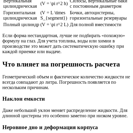
Вертикальная
Силосы, вертикальные баки
(V = \pi r^2 h)
цилиндрическая
с постоянным диаметром
Горизонтальная
(V = L \times
Бочки, автоцистерны,
цилиндрическая
S_{segment})
горизонтальные резервуары
Полный цилиндр
(V = \pi r^2 L)
Для полной вместимости
Если форма нестандартная, лучше не подбирать «похожую»
формулу на глаз. Для учета топлива, воды или химии в
производстве это может дать систематическую ошибку при
каждой приемке или выдаче.
Что влияет на погрешность расчета
Геометрический объем и фактическое количество жидкости не
всегда совпадают до литра. Погрешность появляется по
нескольким причинам.
Наклон емкости
Даже небольшой уклон меняет распределение жидкости. Для
длинной цистерны это особенно заметно при низком уровне.
Неровное дно и деформация корпуса