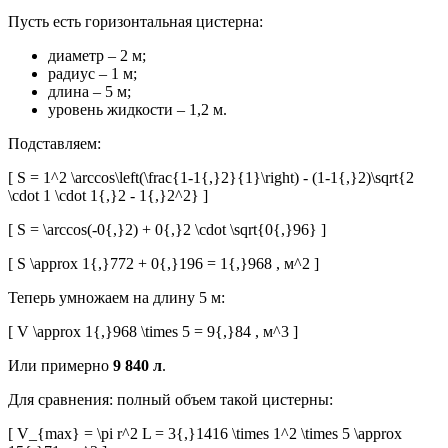
Пусть есть горизонтальная цистерна:
диаметр – 2 м;
радиус – 1 м;
длина – 5 м;
уровень жидкости – 1,2 м.
Подставляем:
[ S = 1^2 \arccos\left(\frac{1-1{,}2}{1}\right) - (1-1{,}2)\sqrt{2
\cdot 1 \cdot 1{,}2 - 1{,}2^2} ]
[ S = \arccos(-0{,}2) + 0{,}2 \cdot \sqrt{0{,}96} ]
[ S \approx 1{,}772 + 0{,}196 = 1{,}968 , м^2 ]
Теперь умножаем на длину 5 м:
[ V \approx 1{,}968 \times 5 = 9{,}84 , м^3 ]
Или примерно
9 840 л
.
Для сравнения: полный объем такой цистерны:
[ V_{max} = \pi r^2 L = 3{,}1416 \times 1^2 \times 5 \approx