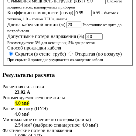
Суммарная мощность нагрузки (кВт)
Сложите
мощность всех планируемых приборов
Коэффициент мощности (cos φ)
0.95 – бытовая
техника, 1.0 – только ТЕНы, лампы
Длина кабельной линии (м)
Расстояние от щита до
потребителя
Допустимые потери напряжения (%)
Рекомендуется: 3% для освещения, 5% для розеток
Способ прокладки кабеля
Скрытая (в стене, трубе)
Открытая (по воздуху)
При скрытой прокладке ухудшается охлаждение кабеля
Результаты расчета
Расчетная сила тока
23.92 А
Рекомендуемое сечение жилы
4.0 мм²
Расчет по току (ПУЭ)
4.0 мм²
Минимальное сечение по потерям (длина)
2.54 мм² (выбрано стандартное: 4.0 мм²)
Фактические потери напряжения
1.90% (4.2 В)