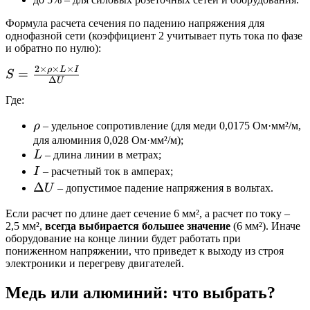
Формула расчета сечения по падению напряжения для
однофазной сети (коэффициент 2 учитывает путь тока по фазе
и обратно по нулю):
2
×
×
×
ρ
L
I
S =
=
S
Δ
U
\frac{2
Где:
\times
\rho
\rho
ρ
– удельное сопротивление (для меди 0,0175 Ом·мм²/м,
\times
для алюминия 0,028 Ом·мм²/м);
L
L
L
– длина линии в метрах;
\times
I
I
– расчетный ток в амперах;
I}
\Delta
Δ
U
– допустимое падение напряжения в вольтах.
{\Delta
U
Если расчет по длине дает сечение 6 мм², а расчет по току –
U}
2,5 мм²,
всегда выбирается большее значение
(6 мм²). Иначе
оборудование на конце линии будет работать при
пониженном напряжении, что приведет к выходу из строя
электроники и перегреву двигателей.
Медь или алюминий: что выбрать?