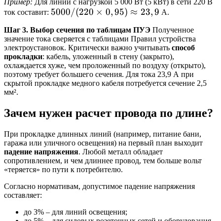
\times
Пример:
Для линии с нагрузкой 5 000 Вт (5 кВт) в сети 220 В
{\sqrt{3}
5000 /
5000/
(
220
×
0
,
95
)
≈
23
,
9
ток составит:
А.
\cos
\times U
(220
\varphi}
\times
Шаг 3. Выбор сечения по таблицам ПУЭ
Полученное
\times
\cos
значение тока сверяется с таблицами Правил устройства
0,95)
электроустановок. Критически важно учитывать
способ
\varphi}
\approx
прокладки
: кабель, уложенный в стену (закрыто),
охлаждается хуже, чем проложенный по воздуху (открыто),
23,9
поэтому требует большего сечения. Для тока 23,9 А при
скрытой прокладке медного кабеля потребуется сечение 2,5
мм².
Зачем нужен расчет провода по длине?
При прокладке длинных линий (например, питание бани,
гаража или уличного освещения) на первый план выходит
падение напряжения
. Любой металл обладает
сопротивлением, и чем длиннее провод, тем больше вольт
«теряется» по пути к потребителю.
Согласно нормативам, допустимое падение напряжения
составляет:
до 3% – для линий освещения;
до 5% – для силовых розеточных сетей и оборудования.