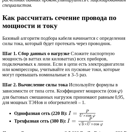
специалистом.
Как рассчитать сечение провода по
мощности и току
Базовый алгоритм подбора кабеля начинается с определения
силы тока, который будет протекать через проводник.
Шаг 1. Сбор данных о нагрузке
Сложите паспортную
мощность (в ваттах или киловаттах) всех приборов,
подключаемых к линии. Если в цепи есть электродвигатели
или компрессоры, учитывайте их пусковые токи, которые
могут превышать номинальные в 3–5 раз.
Шаг 2. Вычисление силы тока
Используйте формулы в
\cos
c
o
s
зависимости от типа сети. Коэффициент мощности (
φ
)
\varphi
для бытовых смешанных нагрузок принимают равным 0,95,
для мощных ТЭНов и обогревателей – 1.
P
I =
=
Однофазная сеть (220 В):
I
×
c
o
s
U
φ
\frac{P}
P
I =
=
Трехфазная сеть (380 В):
I
3
×
×
c
o
s
U
φ
{U
\frac{P}