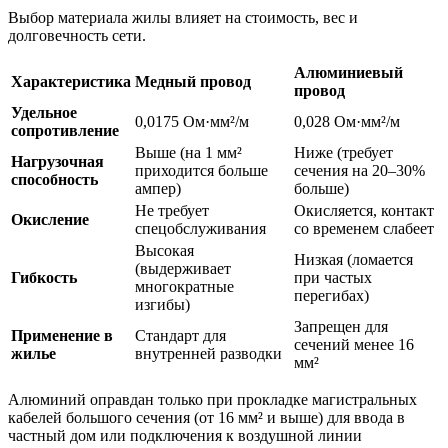
Выбор материала жилы влияет на стоимость, вес и
долговечность сети.
Алюминиевый
Характеристика
Медный провод
провод
Удельное
0,0175 Ом·мм²/м
0,028 Ом·мм²/м
сопротивление
Выше (на 1 мм²
Ниже (требует
Нагрузочная
приходится больше
сечения на 20–30%
способность
ампер)
больше)
Не требует
Окисляется, контакт
Окисление
спецобслуживания
со временем слабеет
Высокая
Низкая (ломается
(выдерживает
Гибкость
при частых
многократные
перегибах)
изгибы)
Запрещен для
Применение в
Стандарт для
сечений менее 16
жилье
внутренней разводки
мм²
Алюминий оправдан только при прокладке магистральных
кабелей большого сечения (от 16 мм² и выше) для ввода в
частный дом или подключения к воздушной линии