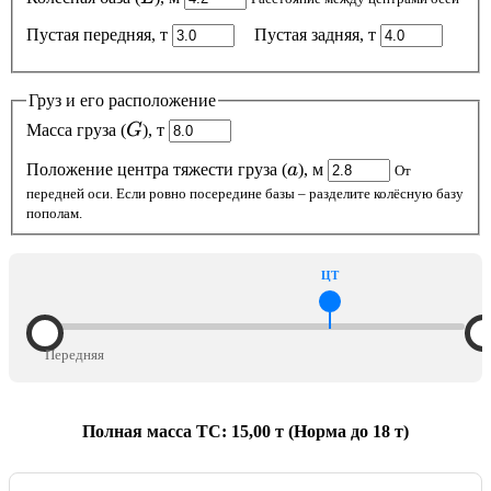
Пустая передняя, т
Пустая задняя, т
Груз и его расположение
G
Масса груза (
G
), т
a
Положение центра тяжести груза (
a
), м
От
передней оси. Если ровно посередине базы – разделите колёсную базу
пополам.
Полная масса ТС: 15,00 т (Норма до 18 т)