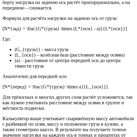
борту нагрузка на заднюю ось растёт пропорционально, а на
переднюю – снижается.
Формула для расчёта нагрузки на заднюю ось от груза:
[N*{зад} = \frac{G*{груза} \times (L*{оси} - a)}{L*{оси}}]
Где:
(G_{груза}) – масса груза
(L_{оси}) – колёсная база (расстояние между осями)
(a) – расстояние от центра передней оси до центра
тяжести груза
Аналогично для передней оси:
[N*{перед} = \frac{G*{груза} \times a}{L_{оси}}]
Для трёхосных и многих других схем расчёт усложняется, так
как нужно учитывать расстояние между осями в группе и
жёсткость подвески.
Калькулятор выше учитывает снаряжённую массу автомобиля
с разбивкой по осям, массу и положение груза в кузове, а
также геометрию шасси. В результате вы получаете точное
значение нагрузки на каждую ось в тоннах и процентах от