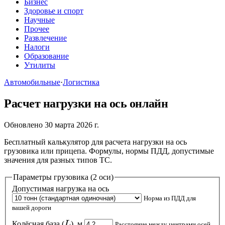
Бизнес
Здоровье и спорт
Научные
Прочее
Развлечение
Налоги
Образование
Утилиты
Автомобильные
·
Логистика
Расчет нагрузки на ось онлайн
Обновлено 30 марта 2026 г.
Бесплатный калькулятор для расчета нагрузки на ось
грузовика или прицепа. Формулы, нормы ПДД, допустимые
значения для разных типов ТС.
Параметры грузовика (2 оси)
Допустимая нагрузка на ось
Норма из ПДД для
вашей дороги
L
Колёсная база (
L
), м
Расстояние между центрами осей