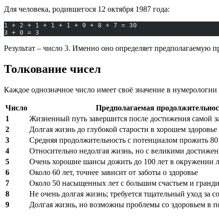
Для человека, родившегося 12 октября 1987 года:
1 + 2 + 1 + 1 + 1 + 9 + 8 + 7 = 30
3 + 0 = 3
Результат – число 3. Именно оно определяет предполагаемую 
Толкование чисел
Каждое однозначное число имеет своё значение в нумерологи
Число
Предполагаемая продолжительнос
1
Жизненный путь завершится после достижения самой з
2
Долгая жизнь до глубокой старости в хорошем здоровь
3
Средняя продолжительность с потенциалом прожить 80 
4
Относительно недолгая жизнь, но с великими достиже
5
Очень хорошие шансы дожить до 100 лет в окружении
6
Около 60 лет, точнее зависит от заботы о здоровье
7
Около 50 насыщенных лет с большим счастьем и гран
8
Не очень долгая жизнь; требуется тщательный уход за 
9
Долгая жизнь, но возможны проблемы со здоровьем в п