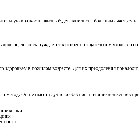
ительную краткость, жизнь будет наполнена большим счастьем 
 дольше, человек нуждается в особенно тщательном уходе за со
о здоровьем в пожилом возрасте. Для их преодоления понадоби
ный метод. Он не имеет научного обоснования и не должен восп
е привычки
ицины
енности
я
ы