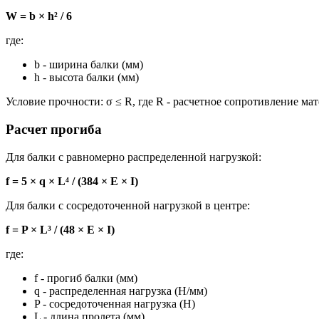
W = b × h² / 6
где:
b - ширина балки (мм)
h - высота балки (мм)
Условие прочности: σ ≤ R, где R - расчетное сопротивление мат
Расчет прогиба
Для балки с равномерно распределенной нагрузкой:
f = 5 × q × L⁴ / (384 × E × I)
Для балки с сосредоточенной нагрузкой в центре:
f = P × L³ / (48 × E × I)
где:
f - прогиб балки (мм)
q - распределенная нагрузка (Н/мм)
P - сосредоточенная нагрузка (Н)
L - длина пролета (мм)