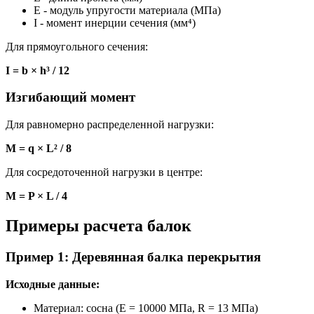
E - модуль упругости материала (МПа)
I - момент инерции сечения (мм⁴)
Для прямоугольного сечения:
I = b × h³ / 12
Изгибающий момент
Для равномерно распределенной нагрузки:
M = q × L² / 8
Для сосредоточенной нагрузки в центре:
M = P × L / 4
Примеры расчета балок
Пример 1: Деревянная балка перекрытия
Исходные данные:
Материал: сосна (E = 10000 МПа, R = 13 МПа)