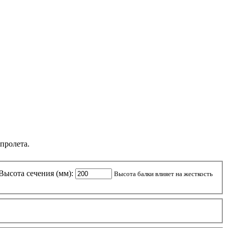
пролета.
Высота сечения (мм):
Высота балки влияет на жесткость