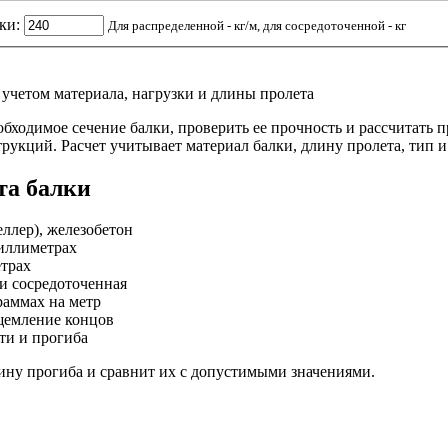
ки:
Для распределенной - кг/м, для сосредоточенной - кг
 учетом материала, нагрузки и длины пролета
обходимое сечение балки, проверить ее прочность и рассчитать 
рукций. Расчет учитывает материал балки, длину пролета, тип и
та балки
еллер), железобетон
иллиметрах
етрах
и сосредоточенная
раммах на метр
щемление концов
ти и прогиба
ину прогиба и сравнит их с допустимыми значениями.