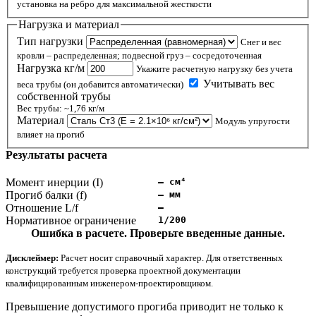
установка на ребро для максимальной жесткости
Нагрузка и материал
Тип нагрузки
Снег и вес
кровли – распределенная; подвесной груз – сосредоточенная
Нагрузка
кг/м
Укажите расчетную нагрузку без учета
Учитывать вес
веса трубы (он добавится автоматически)
собственной трубы
Вес трубы: ~1,76 кг/м
Материал
Модуль упругости
влияет на прогиб
Результаты расчета
Момент инерции (I)
– см⁴
Прогиб балки (f)
– мм
Отношение L/f
–
Нормативное ограничение
1/200
Ошибка в расчете. Проверьте введенные данные.
Дисклеймер:
Расчет носит справочный характер. Для ответственных
конструкций требуется проверка проектной документации
квалифицированным инженером-проектировщиком.
Превышение допустимого прогиба приводит не только к