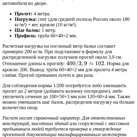
автомобиля во дворе.
Пролет:
4 метра.
Нагрузка:
снег (для средней полосы России около 180
кг/м²) + вес кровли (10 кг/м²).
Шаг балок:
1 метр.
Профиль:
труба 60×40×2 мм.
Расчетная нагрузка на погонный метр балки составит
примерно 200 кг/м. При подстановке в формулу для
распределенной нагрузки получаем прогиб около 3,9 см.
400 /
400/3
,
9
≈
102
Отношение длины к прогибу:
. Норма для
кровли: 200. Вывод: труба 60×40×2 мм для пролета 4 метра
3,9
слабая. Прогиб превышен почти в два раза.
\approx
102
Для соблюдения нормы 1/200 потребуется либо уменьшить
пролет до 2 метров (добавить колонну посередине), либо
увеличить сечение до 100×50×3 мм или 120×60×4 мм. Также
можно уменьшить шаг балок, распределив нагрузку на больше
количество опор.
Расчет носит справочный характер. Для ответственных
конструкций, высотных зданий или сооружений с массовым
пребыванием людей требуется проверка и утверждение
проектной документации квалифицированным инженером-