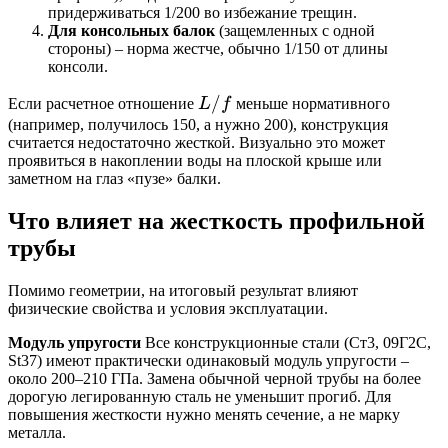
придерживаться 1/200 во избежание трещин.
Для консольных балок
(защемленных с одной
стороны) – норма жестче, обычно 1/150 от длины
консоли.
L
/
Если расчетное отношение
L
f
меньше нормативного
/
(например, получилось 150, а нужно 200), конструкция
считается недостаточно жесткой. Визуально это может
f
проявиться в накоплении воды на плоской крыше или
заметном на глаз «пузе» балки.
Что влияет на жесткость профильной
трубы
Помимо геометрии, на итоговый результат влияют
физические свойства и условия эксплуатации.
Модуль упругости
Все конструкционные стали (Ст3, 09Г2С,
St37) имеют практически одинаковый модуль упругости –
около 200–210 ГПа. Замена обычной черной трубы на более
дорогую легированную сталь не уменьшит прогиб. Для
повышения жесткости нужно менять сечение, а не марку
металла.