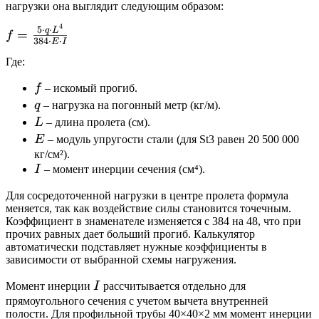
нагрузки она выглядит следующим образом:
4
f =
5
⋅
⋅
q
L
=
f
384
⋅
⋅
E
I
\frac{5
Где:
\cdot q
\cdot
f
f
– искомый прогиб.
L^4}
q
q
– нагрузка на погонный метр (кг/м).
{384
L
L
– длина пролета (см).
\cdot
E
E
– модуль упругости стали (для St3 равен 20 500 000
E
кг/см²).
\cdot
I
I
– момент инерции сечения (см⁴).
I}
Для сосредоточенной нагрузки в центре пролета формула
меняется, так как воздействие силы становится точечным.
Коэффициент в знаменателе изменяется с 384 на 48, что при
прочих равных дает больший прогиб. Калькулятор
автоматически подставляет нужные коэффициенты в
зависимости от выбранной схемы нагружения.
I
Момент инерции
I
рассчитывается отдельно для
прямоугольного сечения с учетом вычета внутренней
полости. Для профильной трубы 40×40×2 мм момент инерции