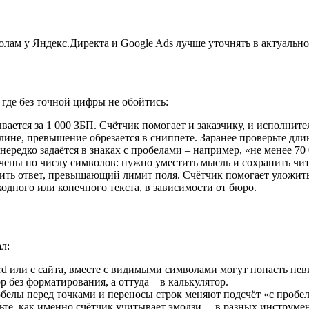
лам у Яндекс.Директа и Google Ads лучше уточнять в актуально
где без точной цифры не обойтись:
вается за 1 000 ЗБП. Счётчик помогает и заказчику, и исполнит
 длине, превышение обрезается в сниппете. Заранее проверьте дли
редко задаётся в знаках с пробелами – например, «не менее 70 
чены по числу символов: нужно уместить мысль и сохранить чит
ть ответ, превышающий лимит поля. Счётчик помогает уложитьс
одного или конечного текста, в зависимости от бюро.
л:
rd или с сайта, вместе с видимыми символами могут попасть не
р без форматирования, а оттуда – в калькулятор.
елы перед точками и переносы строк меняют подсчёт «с пробела
те, как именно счётчик учитывает эмодзи, – в разных инструмен