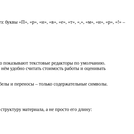
уквы «П», «р», «и», «в», «е», «т», «,», «м», «и», «р», «!» –
го показывают текстовые редакторы по умолчанию.
 нём удобно считать стоимость работы и оценивать
обелы и переносы – только содержательные символы.
структуру материала, а не просто его длину: