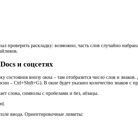
гнал проверить раскладку: возможно, часть слов случайно набра
айликов.
Docs и соцсетях
оку состояния внизу окна – там отобразится число слов и знако
и – Ctrl+Shift+G). В окне будет указано количество знаков с пр
т слова, символы с пробелами и без, абзацы.
rd.
поле ввода. Ориентировочные лимиты: