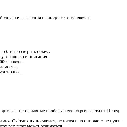
й справке – значения периодически меняются.
елю быстро сверить объём.
ну заголовка и описания.
000 знаков».
аемость.
я заранее.
видимые – неразрывные пробелы, теги, скрытые стили. Перед
ми». Счётчик их посчитает, но визуально они часто не нужны.
тах результат может отличаться.