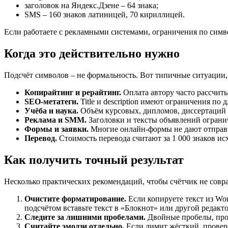
заголовок на Яндекс.Дзене – 64 знака;
SMS – 160 знаков латиницей, 70 кириллицей.
Если работаете с рекламными системами, ограничения по симво
Когда это действительно нужно
Подсчёт символов – не формальность. Вот типичные ситуации, 
Копирайтинг и рерайтинг.
Оплата автору часто рассчиты
SEO-метатеги.
Title и description имеют ограничения по
Учёба и наука.
Объём курсовых, дипломов, диссертаций не
Реклама и SMM.
Заголовки и тексты объявлений ограни
Формы и заявки.
Многие онлайн-формы не дают отправи
Перевод.
Стоимость перевода считают за 1 000 знаков исх
Как получить точный результат
Несколько практических рекомендаций, чтобы счётчик не совра
Очистите форматирование.
Если копируете текст из Wo
подсчётом вставьте текст в «Блокнот» или другой редакто
Следите за лишними пробелами.
Двойные пробелы, проб
Считайте эмодзи отдельно.
Если лимит жёсткий, проверь