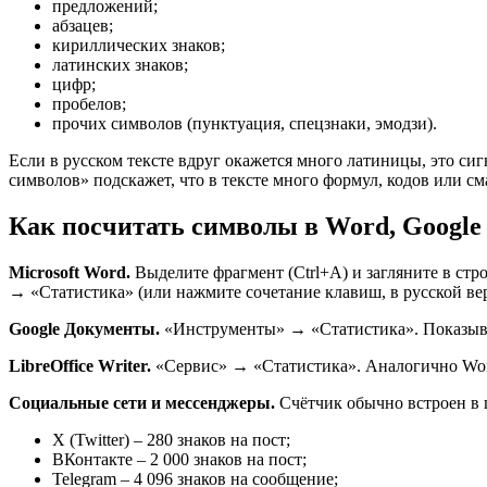
предложений;
абзацев;
кириллических знаков;
латинских знаков;
цифр;
пробелов;
прочих символов (пунктуация, спецзнаки, эмодзи).
Если в русском тексте вдруг окажется много латиницы, это си
символов» подскажет, что в тексте много формул, кодов или см
Как посчитать символы в Word, Google 
Microsoft Word.
Выделите фрагмент (Ctrl+A) и загляните в стр
→ «Статистика» (или нажмите сочетание клавиш, в русской верси
Google Документы.
«Инструменты» → «Статистика». Показывае
LibreOffice Writer.
«Сервис» → «Статистика». Аналогично Wo
Социальные сети и мессенджеры.
Счётчик обычно встроен в 
X (Twitter) – 280 знаков на пост;
ВКонтакте – 2 000 знаков на пост;
Telegram – 4 096 знаков на сообщение;