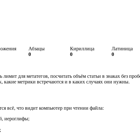
ложения
Абзацы
Кириллица
Латиница
0
0
0
 лимит для метатегов, посчитать объём статьи в знаках без проб
к, какие метрики встречаются и в каких случаях они нужны.
тся всё, что видит компьютер при чтении файла:
й, иероглифы;
;