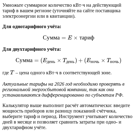
Умножьте суммарное количество кВт·ч на действующий
тариф в вашем регионе (уточняйте на сайте поставщика
электроэнергии или в квитанции).
Для однотарифного учёта:
Сумма
=
\text{Сумма} = E \times 
×
тариф
E
Для двухтарифного учёта:
Сумма
=
(
×
\text{Сумма} = (E_{\text
)
+
(
×
)
E
T
E
T
день
день
ночь
ночь
T
где
T
– цена одного кВт·ч в соответствующей зоне.
Актуальные тарифы на 2026 год необходимо проверять в
региональной энергосбытовой компании, так как они
устанавливаются дифференцированно по субъектам РФ.
Калькулятор выше выполнит расчёт автоматически: введите
мощность приборов или разницу показаний счётчика,
выберите тариф и период. Инструмент учитывает количество
дней в месяце и позволяет сравнить затраты при одно- и
двухтарифном учёте.