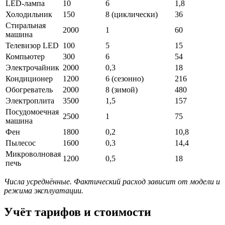
LED-лампа
10
6
1,8
Холодильник
150
8 (циклически)
36
Стиральная
2000
1
60
машина
Телевизор LED
100
5
15
Компьютер
300
6
54
Электрочайник
2000
0,3
18
Кондиционер
1200
6 (сезонно)
216
Обогреватель
2000
8 (зимой)
480
Электроплита
3500
1,5
157
Посудомоечная
2500
1
75
машина
Фен
1800
0,2
10,8
Пылесос
1600
0,3
14,4
Микроволновая
1200
0,5
18
печь
Числа усреднённые. Фактический расход зависит от модели и
режима эксплуатации.
Учёт тарифов и стоимости