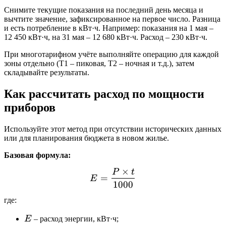
Снимите текущие показания на последний день месяца и
вычтите значение, зафиксированное на первое число. Разница
и есть потребление в кВт·ч. Например: показания на 1 мая –
12 450 кВт·ч, на 31 мая – 12 680 кВт·ч. Расход – 230 кВт·ч.
При многотарифном учёте выполняйте операцию для каждой
зоны отдельно (Т1 – пиковая, Т2 – ночная и т.д.), затем
складывайте результаты.
Как рассчитать расход по мощности
приборов
Используйте этот метод при отсутствии исторических данных
или для планирования бюджета в новом жилье.
Базовая формула:
×
P
t
E = \frac{P \times t}{10
=
E
1000
где:
E
E
– расход энергии, кВт·ч;