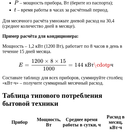
P
P
– мощность прибора, Вт (берите из паспорта);
t
t
– время работы в часах за расчётный период.
Для месячного расчёта умножьте дневой расход на 30,4
(среднее количество дней в месяце).
Пример расчёта для кондиционера:
Мощность – 1,2 кВт (1200 Вт), работает по 8 часов в день в
течение 15 дней месяца.
1200
×
8
×
15
E = \frac{1200 \times 8 \
=
=
144
кВт
\cdotp
ч
E
1000
Составьте таблицу для всех приборов, суммируйте столбец
«кВт·ч» – получите суммарный месячный расход.
Таблица типового потребления
бытовой техники
Расход в
Мощность,
Среднее время
Прибор
месяц,
Вт
работы в сутки, ч
кВт·ч