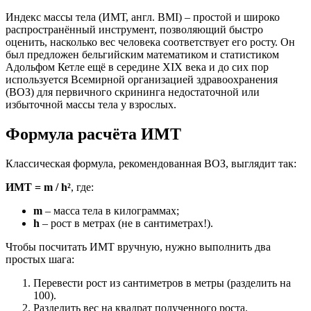
Индекс массы тела (ИМТ, англ. BMI) – простой и широко
распространённый инструмент, позволяющий быстро
оценить, насколько вес человека соответствует его росту. Он
был предложен бельгийским математиком и статистиком
Адольфом Кетле ещё в середине XIX века и до сих пор
используется Всемирной организацией здравоохранения
(ВОЗ) для первичного скрининга недостаточной или
избыточной массы тела у взрослых.
Формула расчёта ИМТ
Классическая формула, рекомендованная ВОЗ, выглядит так:
ИМТ = m / h²
, где:
m
– масса тела в килограммах;
h
– рост в метрах (не в сантиметрах!).
Чтобы посчитать ИМТ вручную, нужно выполнить два
простых шага:
Перевести рост из сантиметров в метры (разделить на
100).
Разделить вес на квадрат полученного роста.