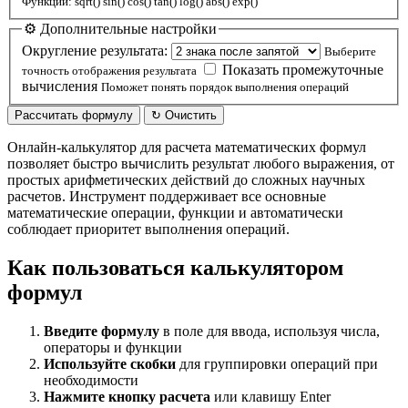
Функции: sqrt() sin() cos() tan() log() abs() exp()
⚙️ Дополнительные настройки
Округление результата:
Выберите
Показать промежуточные
точность отображения результата
вычисления
Поможет понять порядок выполнения операций
Рассчитать формулу
↻ Очистить
Онлайн-калькулятор для расчета математических формул
позволяет быстро вычислить результат любого выражения, от
простых арифметических действий до сложных научных
расчетов. Инструмент поддерживает все основные
математические операции, функции и автоматически
соблюдает приоритет выполнения операций.
Как пользоваться калькулятором
формул
Введите формулу
в поле для ввода, используя числа,
операторы и функции
Используйте скобки
для группировки операций при
необходимости
Нажмите кнопку расчета
или клавишу Enter