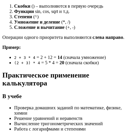
Скобки
() – выполняются в первую очередь
Функции
sin, cos, sqrt и т.д.
Степени
(^)
Умножение и деление
(*, /)
Сложение и вычитание
(+, -)
Операции одного приоритета выполняются
слева направо
.
Пример:
= 2 + 12 =
14
(сначала умножение)
2 + 3 * 4
= 5 * 4 =
20
(сначала скобки)
(2 + 3) * 4
Практическое применение
калькулятора
В учебе
Проверка домашних заданий по математике, физике,
химии
Решение уравнений и неравенств
Вычисление тригонометрических значений
Работа с логарифмами и степенями