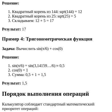
Решение:
Квадратный корень из 144: sqrt(144) = 12
Квадратный корень из 25: sqrt(25) = 5
Складываем: 12 + 5 = 17
Результат:
17
Пример 4: Тригонометрическая функция
Задача:
Вычислить sin(π/6) + cos(0)
Решение:
sin(π/6) = sin(3,14159…/6) ≈ 0,5
cos(0) = 1
Сумма: 0,5 + 1 = 1,5
Результат:
1,5
Порядок выполнения операций
Калькулятор соблюдает стандартный математический
приоритет операций: