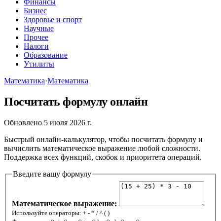
Финансы
Бизнес
Здоровье и спорт
Научные
Прочее
Налоги
Образование
Утилиты
Математика
·
Математика
Посчитать формулу онлайн
Обновлено 5 июля 2026 г.
Быстрый онлайн-калькулятор, чтобы посчитать формулу и
вычислить математическое выражение любой сложности.
Поддержка всех функций, скобок и приоритета операций.
Введите вашу формулу
Математическое выражение:
Используйте операторы: + - * / ^ ( )