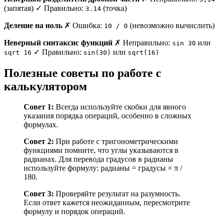
(запятая) ✓ Правильно:
(точка)
3.14
Деление на ноль
✗ Ошибка:
(невозможно вычислить)
10 / 0
Неверный синтаксис функций
✗ Неправильно:
или
sin 30
✓ Правильно:
или
sqrt 16
sin(30)
sqrt(16)
Полезные советы по работе с
калькулятором
Совет 1:
Всегда используйте скобки для явного
указания порядка операций, особенно в сложных
формулах.
Совет 2:
При работе с тригонометрическими
функциями помните, что углы указываются в
радианах. Для перевода градусов в радианы
используйте формулу: радианы = градусы × π /
180.
Совет 3:
Проверяйте результат на разумность.
Если ответ кажется неожиданным, пересмотрите
формулу и порядок операций.