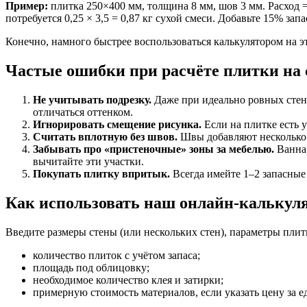
Пример:
плитка 250×400 мм, толщина 8 мм, шов 3 мм. Расход = ((2
потребуется 0,25 × 3,5 = 0,87 кг сухой смеси. Добавьте 15% запас
Конечно, намного быстрее воспользоваться калькулятором на э
Частые ошибки при расчёте плитки на 
Не учитывать подрезку.
Даже при идеально ровных стена
отличаться оттенком.
Игнорировать смещение рисунка.
Если на плитке есть 
Считать вплотную без швов.
Швы добавляют несколько м
Забывать про «пристеночные» зоны за мебелью.
Ванна,
вычитайте эти участки.
Покупать плитку впритык.
Всегда имейте 1–2 запасные
Как использовать наш онлайн-калькул
Введите размеры стены (или нескольких стен), параметры плит
количество плиток с учётом запаса;
площадь под облицовку;
необходимое количество клея и затирки;
примерную стоимость материалов, если указать цену за е