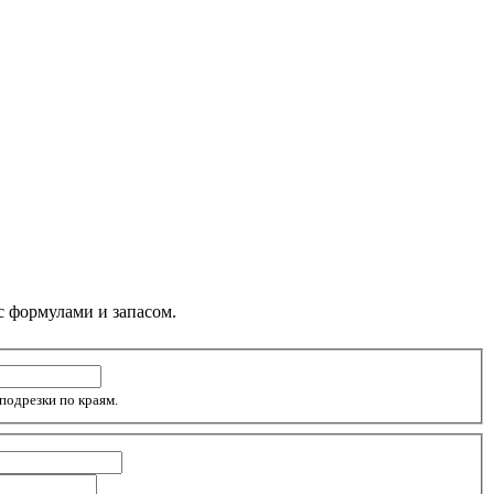
с формулами и запасом.
Дверные и оконные проёмы. Из расчёта будет вычтено 60% от их площади для компенсации подрезки по краям.