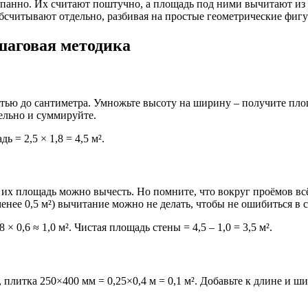
 панно. Их считают поштучно, а площадь под ними вычитают из
обсчитывают отдельно, разбивая на простые геометрические фиг
шаговая методика
тью до сантиметра. Умножьте высоту на ширину – получите площ
ельно и суммируйте.
 = 2,5 × 1,8 = 4,5 м².
х площадь можно вычесть. Но помните, что вокруг проёмов всё 
нее 0,5 м²) вычитание можно не делать, чтобы не ошибиться в 
× 0,6 ≈ 1,0 м². Чистая площадь стены = 4,5 – 1,0 = 3,5 м².
плитка 250×400 мм = 0,25×0,4 м = 0,1 м². Добавьте к длине и ш