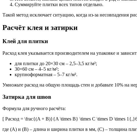
Суммируйте плитки всех типов отдельно.
Такой метод исключает ситуацию, когда из-за несовпадения рис
Расчёт клея и затирки
Клей для плитки
Расход клея указывается производителем на упаковке и зависи
для плитки до 20×30 см – 2,5–3,5 кг/м²;
30×60 см – 4–5 кг/м²;
крупноформатная – 5–7 кг/м².
Умножьте расход на общую площадь стен и добавьте 10% на нер
Затирка для швов
Формула для ручного расчёта:
[ Расход = \frac{(A + B)}{A \times B} \times C \times D \times 1{,}6 
где (A) и (B) – длина и ширина плитки в мм, (C) – толщина плит