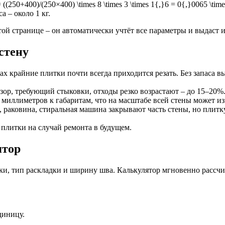
50+400)/(250×400) \times 8 \times 3 \times 1{,}6 = 0{,}0065 \times
а – около 1 кг.
той странице – он автоматически учтёт все параметры и выдаст
стену
х крайние плитки почти всегда приходится резать. Без запаса вы
узор, требующий стыковки, отходы резко возрастают – до 15–20%
иллиметров к габаритам, что на масштабе всей стены может из
 раковина, стиральная машина закрывают часть стены, но плитк
 плитки на случай ремонта в будущем.
ятор
ки, тип раскладки и ширину шва. Калькулятор мгновенно рассчи
диницу.