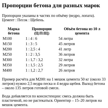
Пропорции бетона для разных марок
Пропорции указаны в частях по объёму (ведро, лопата).
Цемент : Песок : Щебень.
Марка
Пропорции
Объём бетона из 10 л
бетона
(Ц:П:Щ)
цемента
М100
1 : 4 : 6
54 литра
М150
1 : 3 : 5
45 литров
М200
1 : 2,5 : 4
41 литр
М250
1 : 2 : 3,5
36 литров
М300
1 : 1,7 : 3,2
32 литра
М350
1 : 1,5 : 2,5
29 литров
М400
1 : 1,2 : 2,7
26 литров
Пример расчёта для М200: на 1 мешок цемента 50 кг (около 33
литров) нужно 2,5 ведра песка и 4 ведра щебня. Выход бетона
– около 135 литров готовой смеси.
Вода добавляется по консистенции: смесь должна быть
пластичной, но не растекаться. Ориентир – 15–20 литров на
мешок цемента.