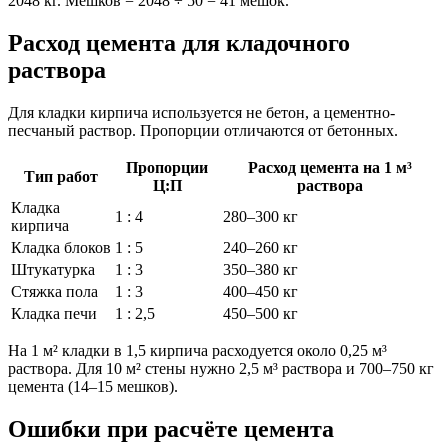
2048 кг. Мешков = 2048 ÷ 50 = 41 мешок.
Расход цемента для кладочного
раствора
Для кладки кирпича используется не бетон, а цементно-
песчаный раствор. Пропорции отличаются от бетонных.
Пропорции
Расход цемента на 1 м³
Тип работ
Ц:П
раствора
Кладка
1 : 4
280–300 кг
кирпича
Кладка блоков
1 : 5
240–260 кг
Штукатурка
1 : 3
350–380 кг
Стяжка пола
1 : 3
400–450 кг
Кладка печи
1 : 2,5
450–500 кг
На 1 м² кладки в 1,5 кирпича расходуется около 0,25 м³
раствора. Для 10 м² стены нужно 2,5 м³ раствора и 700–750 кг
цемента (14–15 мешков).
Ошибки при расчёте цемента