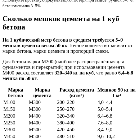
используйте проектную документацию. Потери при замесе: ручной 5–7%,
бетономешалка 3–5%.
Сколько мешков цемента на 1 куб
бетона
На 1 кубический метр бетона в среднем требуется 5–9
мешков цемента весом 50 кг.
Точное количество зависит от
марки бетона, марки цемента и пропорций смеси.
Для бетона марки М200 (наиболее распространённая для
фундаментов и перекрытий) при использовании цемента
М400 расход составляет
320–340 кг на куб
, что равно
6,4–6,8
мешка по 50 кг
.
Марка
Марка
Расход цемента
Мешков 50 кг на
бетона
цемента
(кг/м³)
1 м³
М100
М300
200–220
4,0–4,4
М150
М300
250–270
5,0–5,4
М200
М400
320–340
6,4–6,8
М250
М400
380–400
7,6–8,0
М300
М500
420–450
8,4–9,0
М350
М500
480–510
9,6–10,2