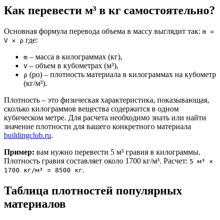
Как перевести м³ в кг самостоятельно?
Основная формула перевода объема в массу выглядит так:
m =
где:
V × ρ
– масса в килограммах (кг),
m
– объем в кубометрах (м³),
V
(ро) – плотность материала в килограммах на кубометр
ρ
(кг/м³).
Плотность – это физическая характеристика, показывающая,
сколько килограммов вещества содержится в одном
кубическом метре. Для расчета необходимо знать или найти
значение плотности для вашего конкретного материала
buildingclub.ru
.
Пример:
вам нужно перевести 5 м³ гравия в килограммы.
Плотность гравия составляет около 1700 кг/м³. Расчет:
5 м³ ×
.
1700 кг/м³ = 8500 кг
Таблица плотностей популярных
материалов