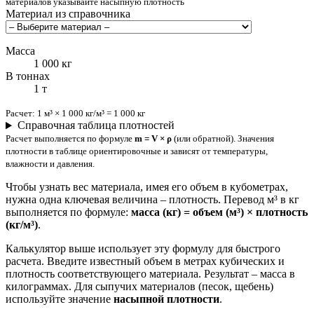
материалов указывайте насыпную плотность
Материал из справочника
Масса
1 000 кг
В тоннах
1 т
Расчет: 1 м³ × 1 000 кг/м³ = 1 000 кг
Справочная таблица плотностей
Расчет выполняется по формуле
m = V × ρ
(или обратной). Значения
плотности в таблице ориентировочные и зависят от температуры,
влажности и давления.
Чтобы узнать вес материала, имея его объем в кубометрах,
нужна одна ключевая величина – плотность. Перевод м³ в кг
выполняется по формуле:
масса (кг) = объем (м³) × плотность
(кг/м³)
.
Калькулятор выше использует эту формулу для быстрого
расчета. Введите известный объем в метрах кубических и
плотность соответствующего материала. Результат – масса в
килограммах. Для сыпучих материалов (песок, щебень)
используйте значение
насыпной плотности
.