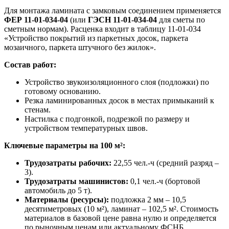
Для монтажа ламината с замковым соединением применяется
ФЕР 11-01-034-04
(или
ГЭСН 11-01-034-04
для сметы по
сметным нормам). Расценка входит в таблицу 11-01-034
«Устройство покрытий из паркетных досок, паркета
мозаичного, паркета штучного без жилок».
Состав работ:
Устройство звукоизоляционного слоя (подложки) по
готовому основанию.
Резка ламинированных досок в местах примыканий к
стенам.
Настилка с подгонкой, подрезкой по размеру и
устройством температурных швов.
Ключевые параметры на 100 м²:
Трудозатраты рабочих:
22,55 чел.-ч (средний разряд –
3).
Трудозатраты машинистов:
0,1 чел.-ч (бортовой
автомобиль до 5 т).
Материалы (ресурсы):
подложка 2 мм – 10,5
десятиметровых (10 м²), ламинат – 102,5 м². Стоимость
материалов в базовой цене равна нулю и определяется
по рыночным ценам или актуальному ФСНБ.