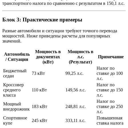
транспортного налога по сравнению с результатом в 150,1 л.с.
Блок 3: Практические примеры
Разные автомобили и ситуации требуют точного перевода
мощностей. Ниже приведены расчеты для популярных
значений.
Мощность в
Мощность в
Автомобиль
документах
л.с.
Примечание
/ Ситуация
(кВт)
(Результат)
Налог по
Бюджетный
73 кВт
99,25 л.с.
ставке до 100
седан
л.с.
Кроссовер
Налог по
среднего
110 кВт
149,56 л.с.
ставке до 150
класса
л.с.
Налог по
Мощный
183 кВт
248,81 л.с.
ставке до 250
внедорожник
л.с.
Спортивное
Повышенная
245 кВт
333,11 л.с.
купе
ставка налога