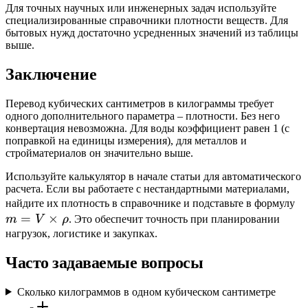
Для точных научных или инженерных задач используйте
специализированные справочники плотности веществ. Для
бытовых нужд достаточно усредненных значений из таблицы
выше.
Заключение
Перевод кубических сантиметров в килограммы требует
одного дополнительного параметра – плотности. Без него
конвертация невозможна. Для воды коэффициент равен 1 (с
поправкой на единицы измерения), для металлов и
стройматериалов он значительно выше.
Используйте калькулятор в начале статьи для автоматического
расчета. Если вы работаете с нестандартными материалами,
m
найдите их плотность в справочнике и подставьте в формулу
=
×
V
m
V
ρ
. Это обеспечит точность при планировании
\t
нагрузок, логистике и закупках.
\r
Часто задаваемые вопросы
Сколько килограммов в одном кубическом сантиметре