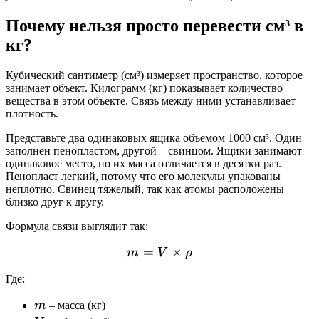
Почему нельзя просто перевести см³ в
кг?
Кубический сантиметр (см³) измеряет пространство, которое
занимает объект. Килограмм (кг) показывает количество
вещества в этом объекте. Связь между ними устанавливает
плотность.
Представьте два одинаковых ящика объемом 1000 см³. Один
заполнен пенопластом, другой – свинцом. Ящики занимают
одинаковое место, но их масса отличается в десятки раз.
Пенопласт легкий, потому что его молекулы упакованы
неплотно. Свинец тяжелый, так как атомы расположены
близко друг к другу.
Формула связи выглядит так:
=
m = V \times \rho
×
m
V
ρ
Где:
m
m
– масса (кг)