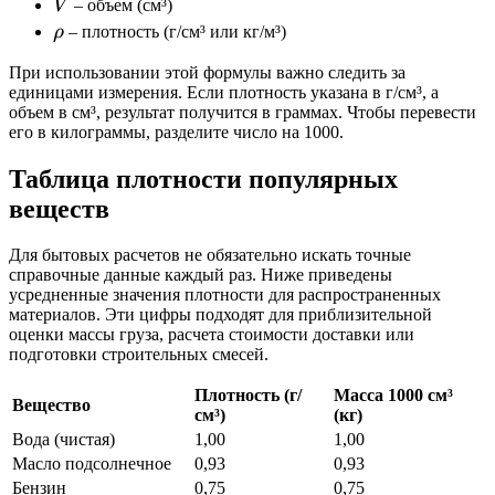
V
V
– объем (см³)
\rho
ρ
– плотность (г/см³ или кг/м³)
При использовании этой формулы важно следить за
единицами измерения. Если плотность указана в г/см³, а
объем в см³, результат получится в граммах. Чтобы перевести
его в килограммы, разделите число на 1000.
Таблица плотности популярных
веществ
Для бытовых расчетов не обязательно искать точные
справочные данные каждый раз. Ниже приведены
усредненные значения плотности для распространенных
материалов. Эти цифры подходят для приблизительной
оценки массы груза, расчета стоимости доставки или
подготовки строительных смесей.
Плотность (г/
Масса 1000 см³
Вещество
см³)
(кг)
Вода (чистая)
1,00
1,00
Масло подсолнечное
0,93
0,93
Бензин
0,75
0,75