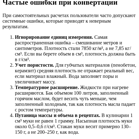
Частые ошибки при конвертации
При самостоятельных расчетах пользователи часто допускают
системные ошибки, которые приводят к неверным
результатам.
Игнорирование единиц измерения.
Самая
распространенная ошибка – смешивание метров и
сантиметров. Плотность стали 7850 кг/м³, а не 7,85 кг/
см³. Если вы берете объем в см³, плотность должна быть
в г/см³.
Учет пористости.
Для губчатых материалов (пенобетон,
керамзит) средняя плотность не отражает реальный вес,
если материал влажный. Вода заполняет поры и
увеличивает массу.
Температурное расширение.
Жидкости при нагреве
расширяются. Бак объемом 100 литров, заполненный
горячим маслом, будет весить чуть меньше, чем
заполненный холодным, так как плотность масла падает
с ростом температуры.
Путаница массы и объема в рецептах.
В кулинарии 1
см³ муки не равен 1 грамму. Насыпная плотность муки
около 0,5–0,6 г/см³. Стакан муки весит примерно 130–
150 г, а не 200–250 г, как вода.