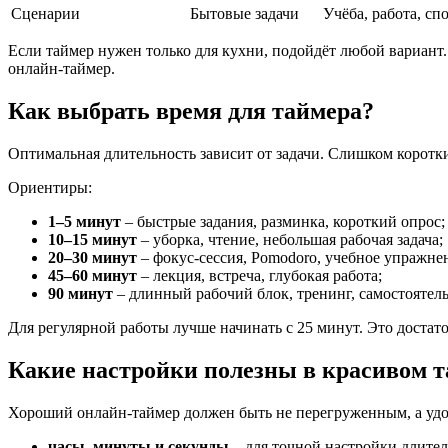
Сценарии
Бытовые задачи
Учёба, работа, сп
Если таймер нужен только для кухни, подойдёт любой вариант.
онлайн-таймер.
Как выбрать время для таймера?
Оптимальная длительность зависит от задачи. Слишком коротк
Ориентиры:
1–5 минут
– быстрые задания, разминка, короткий опрос;
10–15 минут
– уборка, чтение, небольшая рабочая задача;
20–30 минут
– фокус-сессия, Pomodoro, учебное упражне
45–60 минут
– лекция, встреча, глубокая работа;
90 минут
– длинный рабочий блок, тренинг, самостоятел
Для регулярной работы лучше начинать с 25 минут. Это достато
Какие настройки полезны в красивом 
Хороший онлайн-таймер должен быть не перегруженным, а удо
часы, минуты и секунды
– для точной настройки длител