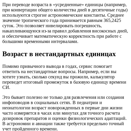
При переводе возраста в «усредненные» единицы (например,
при конвертации общего количества дней в десятичные годы)
используются строгие астрономические константы. Среднее
значение тропического года принимается равным 365,2425
суток. Это позволяет нивелировать погрешность,
накапливающуюся из-за правил добавления високосных дней,
и обеспечивает математическую корректность при работе с
большими временными интервалами.
Возраст в нестандартных единицах
Помимо привычного вывода в годах, сервис помогает
ответить на нестандартные вопросы. Например, если вы
хотите узнать, сколько секунд вы прожили, калькулятор
переведет итоговый промежуток в базовую единицу времени
СИ.
Это бывает полезно не только для развлечения или создания
инфоповодов в социальных сетях. В педиатрии и
неонатологии возраст новорожденных в первые дни жизни
часто измеряется в часах или минутах для точного расчета
дозировок препаратов и оценки физиологических адаптаций.
В астрономии и авиации также требуется предельно точный
учет пройденного времени.