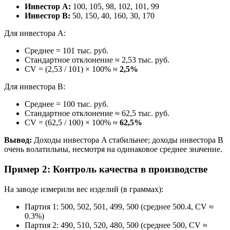
Инвестор A:
100, 105, 98, 102, 101, 99
Инвестор B:
50, 150, 40, 160, 30, 170
Для инвестора A:
Среднее = 101 тыс. руб.
Стандартное отклонение ≈ 2,53 тыс. руб.
CV = (2,53 / 101) × 100% ≈
2,5%
Для инвестора B:
Среднее = 100 тыс. руб.
Стандартное отклонение ≈ 62,5 тыс. руб.
CV = (62,5 / 100) × 100% ≈
62,5%
Вывод:
Доходы инвестора A стабильнее; доходы инвестора B
очень волатильны, несмотря на одинаковое среднее значение.
Пример 2: Контроль качества в производстве
На заводе измерили вес изделий (в граммах):
Партия 1: 500, 502, 501, 499, 500 (среднее 500.4, CV ≈
0.3%)
Партия 2: 490, 510, 520, 480, 500 (среднее 500, CV ≈