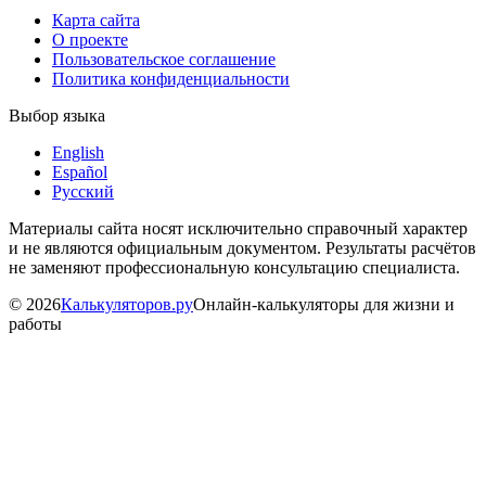
Карта сайта
О проекте
Пользовательское соглашение
Политика конфиденциальности
Выбор языка
English
Español
Русский
Материалы сайта носят исключительно справочный характер
и не являются официальным документом. Результаты расчётов
не заменяют профессиональную консультацию специалиста.
©
2026
Калькуляторов.ру
Онлайн-калькуляторы для жизни и
работы