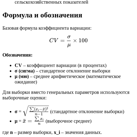
сельскохозяйственных показателей
Формула и обозначения
Базовая формула коэффициента вариации:
σ
CV = \frac{\sigma}{\mu}
=
×
100
C
V
μ
Обозначения:
CV
– коэффициент вариации (в процентах)
σ (сигма)
– стандартное отклонение выборки
μ (мю)
– среднее арифметическое (математическое
ожидание)
Для выборки вместо генеральных параметров используются
выборочные оценки:
\sqrt{\frac{\sum
2
∑
(
−
ˉ
)
x
x
i
σ
=
(стандартное отклонение выборки)
−
1
n
(x_i -
∑
\bar{x} =
x
ˉ
=
i
μ
=
x
(выборочное среднее)
\bar{x})^2}{n-
n
\frac{\sum
1}}
где
n
– размер выборки,
x_i
– значения данных.
x_i}{n}