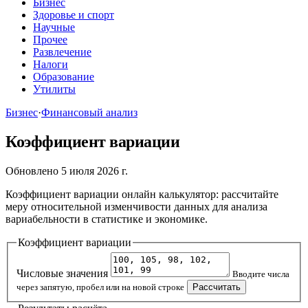
Бизнес
Здоровье и спорт
Научные
Прочее
Развлечение
Налоги
Образование
Утилиты
Бизнес
·
Финансовый анализ
Коэффициент вариации
Обновлено 5 июля 2026 г.
Коэффициент вариации онлайн калькулятор: рассчитайте
меру относительной изменчивости данных для анализа
вариабельности в статистике и экономике.
Коэффициент вариации
Числовые значения
Вводите числа
через запятую, пробел или на новой строке
Рассчитать