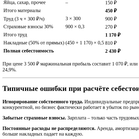
Яйца, сахар, прочее
–
150 ₽
Итого материалы
450 ₽
3 × 300
Труд (3 ч × 300 ₽/ч)
900 ₽
Страховые взносы 30%
900 × 0,3
270 ₽
Итого труд
1 170 ₽
Накладные (50% от прямых)
(450 + 1 170) × 0,5
810 ₽
Полная себестоимость
2 430 ₽
При цене 3 500 ₽ маржинальная прибыль составит 1 070 ₽, или 3
24,9%.
Типичные ошибки при расчёте себесто
Игнорирование собственного труда.
Индивидуальные предприни
конкурентной, но бизнес фактически работает в убыток по рын
Забытые страховые взносы.
Зарплата – только часть трудовых
Постоянные расходы не распределяются.
Аренда, амортизаци
больше накладных падает на каждую.