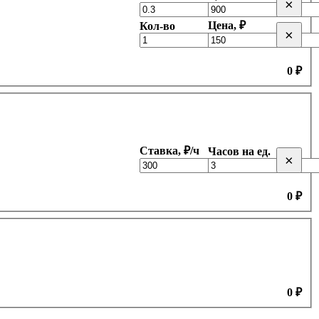
×
Цена, ₽
Кол-во
×
0 ₽
Ставка, ₽/ч
Часов на ед.
×
0 ₽
0 ₽