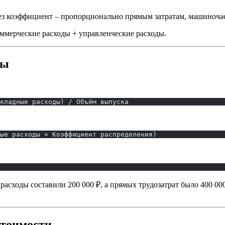
ез коэффициент – пропорционально прямым затратам, машиночас
оммерческие расходы + управленческие расходы.
цы
кладные расходы) / Объём выпуска
ые расходы × Коэффициент распределения)
асходы составили 200 000 ₽, а прямых трудозатрат было 400 000 
стоимости