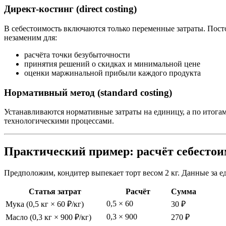
Директ-костинг (direct costing)
В себестоимость включаются только переменные затраты. Пост
незаменим для:
расчёта точки безубыточности
принятия решений о скидках и минимальной цене
оценки маржинальной прибыли каждого продукта
Нормативный метод (standard costing)
Устанавливаются нормативные затраты на единицу, а по итога
технологическими процессами.
Практический пример: расчёт себестоим
Предположим, кондитер выпекает торт весом 2 кг. Данные за е
Статья затрат
Расчёт
Сумма
0,5 × 60
Мука (0,5 кг × 60 ₽/кг)
30 ₽
0,3 × 900
Масло (0,3 кг × 900 ₽/кг)
270 ₽