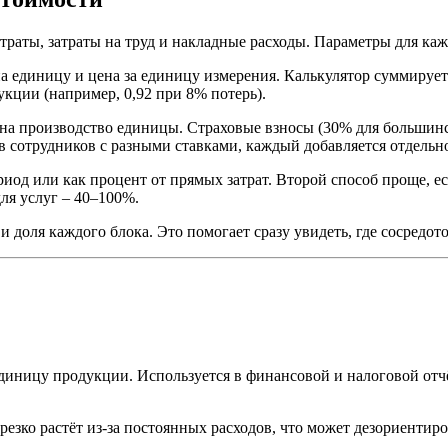
траты, затраты на труд и накладные расходы. Параметры для каж
а единицу и цена за единицу измерения. Калькулятор суммирует
кции (например, 0,92 при 8% потерь).
я на производство единицы. Страховые взносы (30% для больш
в сотрудников с разными ставками, каждый добавляется отдельн
иод или как процент от прямых затрат. Второй способ проще, е
ля услуг – 40–100%.
 и доля каждого блока. Это помогает сразу увидеть, где сосредо
единицу продукции. Используется в финансовой и налоговой отч
езко растёт из-за постоянных расходов, что может дезориентир