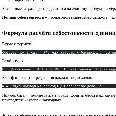
Косвенные затраты распределяются на единицу продукции чер
Полная себестоимость
= производственная себестоимость + к
Формула расчёта себестоимости едини
Базовая формула:
Себестоимость ед. = (Прямые затраты + Распределённые на
Развёрнутая:
С = (Материалы + ФОТ × 1,30 + Прочие прямые) + (Накладн
Коэффициент распределения накладных расходов:
К = Общие накладные расходы / База распределения
Пример базы – прямые затраты труда. Если за месяц накладные р
приходится 50 копеек накладных.
Как работает онлайн-калькулятор себе