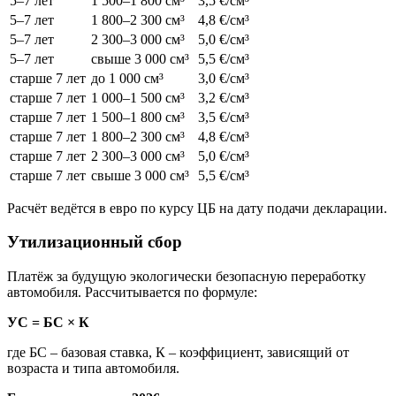
5–7 лет
1 500–1 800 см³
3,5 €/см³
5–7 лет
1 800–2 300 см³
4,8 €/см³
5–7 лет
2 300–3 000 см³
5,0 €/см³
5–7 лет
свыше 3 000 см³
5,5 €/см³
старше 7 лет
до 1 000 см³
3,0 €/см³
старше 7 лет
1 000–1 500 см³
3,2 €/см³
старше 7 лет
1 500–1 800 см³
3,5 €/см³
старше 7 лет
1 800–2 300 см³
4,8 €/см³
старше 7 лет
2 300–3 000 см³
5,0 €/см³
старше 7 лет
свыше 3 000 см³
5,5 €/см³
Расчёт ведётся в евро по курсу ЦБ на дату подачи декларации.
Утилизационный сбор
Платёж за будущую экологически безопасную переработку
автомобиля. Рассчитывается по формуле:
УС = БС × К
где БС – базовая ставка, К – коэффициент, зависящий от
возраста и типа автомобиля.