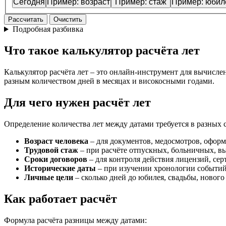
Сегодня
Пример: возраст
Пример: стаж
Пример: юбил
Рассчитать
Очистить
Подробная разбивка
Что такое калькулятор расчёта лет
Калькулятор расчёта лет – это онлайн-инструмент для вычисле
разным количеством дней в месяцах и високосными годами.
Для чего нужен расчёт лет
Определение количества лет между датами требуется в разных 
Возраст человека
– для документов, медосмотров, оформ
Трудовой стаж
– при расчёте отпускных, больничных, в
Сроки договоров
– для контроля действия лицензий, се
Исторические даты
– при изучении хронологии событи
Личные цели
– сколько дней до юбилея, свадьбы, нового
Как работает расчёт
Формула расчёта разницы между датами: