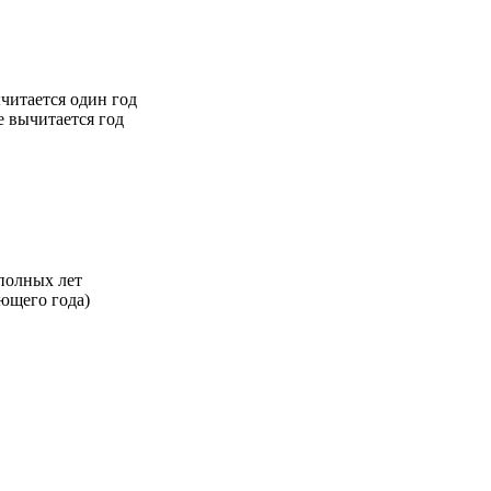
читается один год
е вычитается год
 полных лет
ующего года)