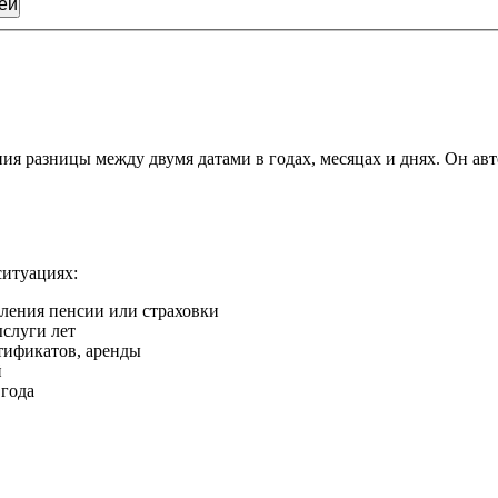
ей
ния разницы между двумя датами в годах, месяцах и днях. Он ав
ситуациях:
ления пенсии или страховки
ыслуги лет
ртификатов, аренды
й
 года