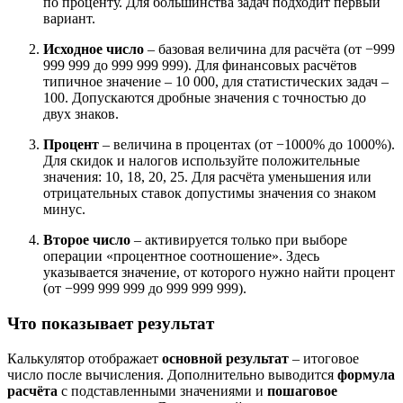
по проценту. Для большинства задач подходит первый
вариант.
Исходное число
– базовая величина для расчёта (от −999
999 999 до 999 999 999). Для финансовых расчётов
типичное значение – 10 000, для статистических задач –
100. Допускаются дробные значения с точностью до
двух знаков.
Процент
– величина в процентах (от −1000% до 1000%).
Для скидок и налогов используйте положительные
значения: 10, 18, 20, 25. Для расчёта уменьшения или
отрицательных ставок допустимы значения со знаком
минус.
Второе число
– активируется только при выборе
операции «процентное соотношение». Здесь
указывается значение, от которого нужно найти процент
(от −999 999 999 до 999 999 999).
Что показывает результат
Калькулятор отображает
основной результат
– итоговое
число после вычисления. Дополнительно выводится
формула
расчёта
с подставленными значениями и
пошаговое