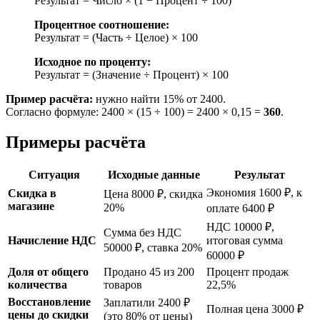
Результат = Число × (1 − Процент ÷ 100)
Процентное соотношение:
Результат = (Часть ÷ Целое) × 100
Исходное по проценту:
Результат = (Значение ÷ Процент) × 100
Пример расчёта:
нужно найти 15% от 2400.
Согласно формуле: 2400 × (15 ÷ 100) = 2400 × 0,15 =
360
.
Примеры расчёта
Ситуация
Исходные данные
Результат
Экономия 1600 ₽, к
Скидка в
Цена 8000 ₽, скидка
магазине
20%
оплате 6400 ₽
НДС 10000 ₽,
Сумма без НДС
Начисление НДС
итоговая сумма
50000 ₽, ставка 20%
60000 ₽
Доля от общего
Продано 45 из 200
Процент продаж
количества
товаров
22,5%
Восстановление
Заплатили 2400 ₽
Полная цена 3000 ₽
цены до скидки
(это 80% от цены)