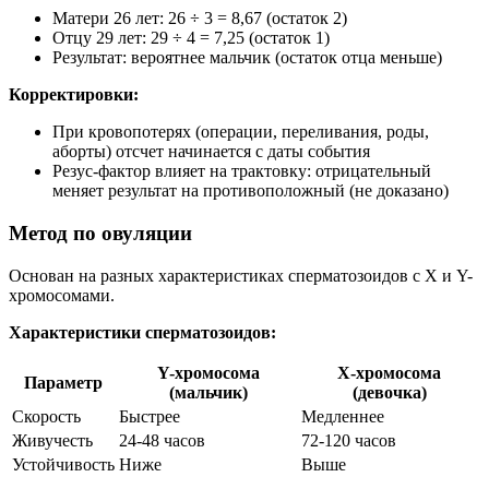
Матери 26 лет: 26 ÷ 3 = 8,67 (остаток 2)
Отцу 29 лет: 29 ÷ 4 = 7,25 (остаток 1)
Результат: вероятнее мальчик (остаток отца меньше)
Корректировки:
При кровопотерях (операции, переливания, роды,
аборты) отсчет начинается с даты события
Резус-фактор влияет на трактовку: отрицательный
меняет результат на противоположный (не доказано)
Метод по овуляции
Основан на разных характеристиках сперматозоидов с X и Y-
хромосомами.
Характеристики сперматозоидов:
Y-хромосома
X-хромосома
Параметр
(мальчик)
(девочка)
Скорость
Быстрее
Медленнее
Живучесть
24-48 часов
72-120 часов
Устойчивость
Ниже
Выше