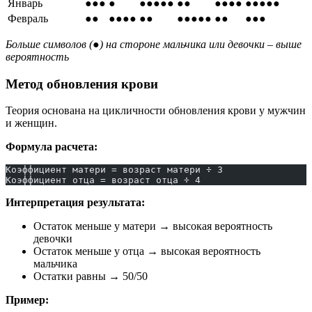
Январь
●●●
●
●●●●●
●●
●●●●
●●●●●
Февраль
●●
●●●●
●●
●●●●●
●●
●●●
Больше символов (●) на стороне мальчика или девочки – выше
вероятность
Метод обновления крови
Теория основана на цикличности обновления крови у мужчин
и женщин.
Формула расчета:
Коэффициент матери = возраст матери ÷ 3
Коэффициент отца = возраст отца ÷ 4
Интерпретация результата:
Остаток меньше у матери → высокая вероятность
девочки
Остаток меньше у отца → высокая вероятность
мальчика
Остатки равны → 50/50
Пример: