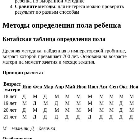
ребенка по выбранной методике
Сравните методы
: для интереса можно проверить
результат по разным способам
Методы определения пола ребенка
Китайская таблица определения пола
Древняя методика, найденная в императорской гробнице,
возраст которой превышает 700 лет. Основана на возрасте
матери на момент зачатия и месяце зачатия.
Принцип расчета:
Возраст
Янв
Фев
Мар
Апр
Май
Июн
Июл
Авг
Сен
Окт
Ноя
матери
18 лет
Д
М
Д
М
М
М
М
М
М
М
М
19 лет
М
Д
М
Д
М
М
М
М
М
Д
М
20 лет
Д
М
Д
М
М
М
М
М
М
Д
М
21 лет
М
Д
Д
Д
Д
Д
Д
Д
Д
Д
Д
М – мальчик, Д – девочка
Особенности: