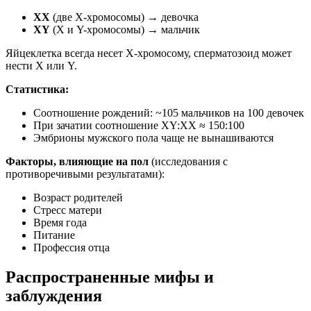
XX
(две X-хромосомы) → девочка
XY
(X и Y-хромосомы) → мальчик
Яйцеклетка всегда несет X-хромосому, сперматозоид может
нести X или Y.
Статистика:
Соотношение рождений: ~105 мальчиков на 100 девочек
При зачатии соотношение XY:XX ≈ 150:100
Эмбрионы мужского пола чаще не вынашиваются
Факторы, влияющие на пол
(исследования с
противоречивыми результатами):
Возраст родителей
Стресс матери
Время года
Питание
Профессия отца
Распространенные мифы и
заблуждения