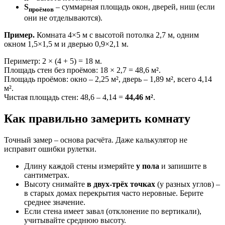
S
– суммарная площадь окон, дверей, ниш (если
проёмов
они не отделываются).
Пример.
Комната 4×5 м с высотой потолка 2,7 м, одним
окном 1,5×1,5 м и дверью 0,9×2,1 м.
Периметр: 2 × (4 + 5) = 18 м.
Площадь стен без проёмов: 18 × 2,7 = 48,6 м².
Площадь проёмов: окно – 2,25 м², дверь – 1,89 м², всего 4,14
м².
Чистая площадь стен: 48,6 – 4,14 =
44,46 м²
.
Как правильно замерить комнату
Точный замер – основа расчёта. Даже калькулятор не
исправит ошибки рулетки.
Длину каждой стены измеряйте
у пола
и запишите в
сантиметрах.
Высоту снимайте
в двух-трёх точках
(у разных углов) –
в старых домах перекрытия часто неровные. Берите
среднее значение.
Если стена имеет завал (отклонение по вертикали),
учитывайте среднюю высоту.