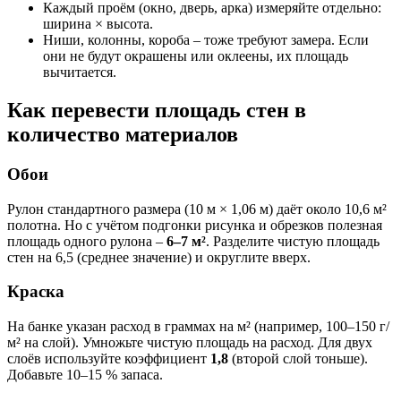
Каждый проём (окно, дверь, арка) измеряйте отдельно:
ширина × высота.
Ниши, колонны, короба – тоже требуют замера. Если
они не будут окрашены или оклеены, их площадь
вычитается.
Как перевести площадь стен в
количество материалов
Обои
Рулон стандартного размера (10 м × 1,06 м) даёт около 10,6 м²
полотна. Но с учётом подгонки рисунка и обрезков полезная
площадь одного рулона –
6–7 м²
. Разделите чистую площадь
стен на 6,5 (среднее значение) и округлите вверх.
Краска
На банке указан расход в граммах на м² (например, 100–150 г/
м² на слой). Умножьте чистую площадь на расход. Для двух
слоёв используйте коэффициент
1,8
(второй слой тоньше).
Добавьте 10–15 % запаса.