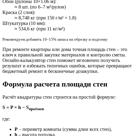
Обои (рулоны 10×1.06 м):
≈ 8 шт. (по 6–7 м²/рулон)
Краска (2 слоя):
≈ 8,748 кг (при 150 г/м² × 1.8)
Штукатурка (10 мм):
≈ 534,6 кг (при 11 кг/м²)
Рекомендуем добавить 10–15% запаса на обрезку и подгонку
При ремонте квартиры или дома точная площадь стен – это
ключ к правильной закупке материалов и контролю сметы.
Онлайн-калькулятор стен поможет мгновенно получить
результат и избежать типичных ошибок, которые превращают
бюджетный ремонт в бесконечные дозакупки.
Формула расчета площади стен
Расчёт квадратуры стен строится на простой формуле:
S = P × h − S
проёмов
где:
P
– периметр комнаты (сумма длин всех стен),
h
– высота потолка,