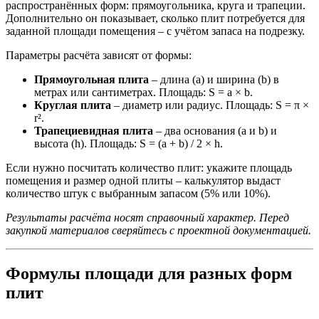
распространённых форм: прямоугольника, круга и трапеции.
Дополнительно он показывает, сколько плит потребуется для
заданной площади помещения – с учётом запаса на подрезку.
Параметры расчёта зависят от формы:
Прямоугольная плита
– длина (a) и ширина (b) в
метрах или сантиметрах. Площадь: S = a × b.
Круглая плита
– диаметр или радиус. Площадь: S = π ×
r².
Трапециевидная плита
– два основания (a и b) и
высота (h). Площадь: S = (a + b) / 2 × h.
Если нужно посчитать количество плит: укажите площадь
помещения и размер одной плиты – калькулятор выдаст
количество штук с выбранным запасом (5% или 10%).
Результаты расчёта носят справочный характер. Перед
закупкой материалов сверяйтесь с проектной документацией.
Формулы площади для разных форм
плит