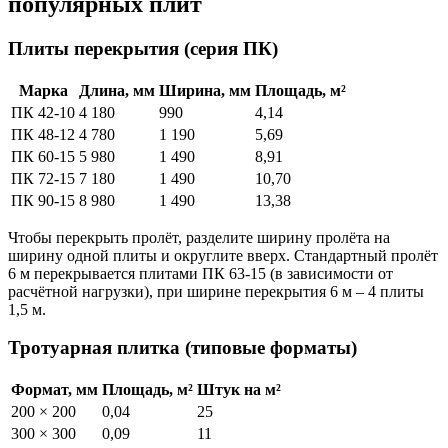
популярных плит
Плиты перекрытия (серия ПК)
Марка
Длина, мм
Ширина, мм
Площадь, м²
ПК 42-10
4 180
990
4,14
ПК 48-12
4 780
1 190
5,69
ПК 60-15
5 980
1 490
8,91
ПК 72-15
7 180
1 490
10,70
ПК 90-15
8 980
1 490
13,38
Чтобы перекрыть пролёт, разделите ширину пролёта на
ширину одной плиты и округлите вверх. Стандартный пролёт
6 м перекрывается плитами ПК 63-15 (в зависимости от
расчётной нагрузки), при ширине перекрытия 6 м – 4 плиты
1,5 м.
Тротуарная плитка (типовые форматы)
Формат, мм
Площадь, м²
Штук на м²
200 × 200
0,04
25
300 × 300
0,09
11