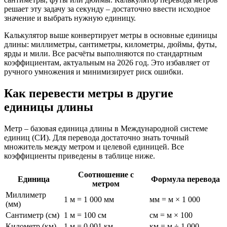
решает эту задачу за секунду – достаточно ввести исходное
значение и выбрать нужную единицу.
Калькулятор выше конвертирует метры в основные единицы
длины: миллиметры, сантиметры, километры, дюймы, футы,
ярды и мили. Все расчёты выполняются по стандартным
коэффициентам, актуальным на 2026 год. Это избавляет от
ручного умножения и минимизирует риск ошибки.
Как перевести метры в другие
единицы длины
Метр – базовая единица длины в Международной системе
единиц (СИ). Для перевода достаточно знать точный
множитель между метром и целевой единицей. Все
коэффициенты приведены в таблице ниже.
Соотношение с
Единица
Формула перевода
метром
Миллиметр
1 м = 1 000 мм
мм = м × 1 000
(мм)
Сантиметр (см)
1 м = 100 см
см = м × 100
Километр (км)
1 м = 0,001 км
км = м ÷ 1 000