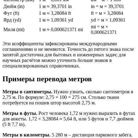
Дюйм (in)
1 м ≈ 39,3701 in
in = м × 39,3701
Фут (ft)
1 м ≈ 3,28084 ft
ft = м × 3,28084
Ярд (yd)
1 м ≈ 1,09361 yd
yd = м × 1,09361
mi = м ×
Миля (mi)
1 м ≈ 0,000621371 mi
0,000621371
Эти коэффициенты зафиксированы международными
соглашениями и не меняются. Точность до пятого знака после
запятой достаточна для бытовых и инженерных задач; для
научных расчётов можно уточнить больше знаков в
специализированных справочниках.
Примеры перевода метров
Метры в сантиметры.
Нужно узнать, сколько сантиметров в
2,75 м. По формуле: 2,75 × 100 = 275 см. Столько ткани
потребуется на пошив штор высотой 2,75 м.
Метры в футы.
Рост человека 1,72 м нужно выразить в футах
для анкеты. 1,72 × 3,28084 ≈ 5,64 ft, или 5 футов и 7,7 дюймов
(5 ft 7,7 in).
Метры в километры.
5 280 м – дистанция паркового забега.