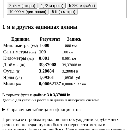
2,75 м (шторы)
1,72 м (рост)
5 280 м (забег)
10 000 м (дистанция)
5 ft (в метры)
1 м в других единицах длины
Единица
Результат
Запись
Миллиметры
1 000
(мм)
1 000 мм
Сантиметры
100
(см)
100 см
Километры
0,001
(км)
0,001 км
Дюймы
39,37008
(in)
39,37008 in
Футы
3,28084
(ft)
3,28084 ft
Ярды
1,09361
(yd)
1,09361 yd
Мили
0,00062137
(mi)
0,00062137 mi
В формате футы и дюймы:
3 ft 3,37008 in
Удобно для указания роста или длины в имперской системе.
Справочная таблица коэффициентов
При заказе стройматериалов или обсуждении зарубежных
рецептов нередко нужно быстро перевести метры в
сантиметры, футы или дюймы. Калькулятор перевода метров