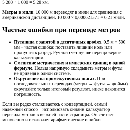
5 280 ÷ 1 000 = 5,28 км.
Метры в мили.
10 000 м переводят в мили для сравнения с
американской дистанцией. 10 000 × 0,000621371 ≈ 6,21 мили.
Частые ошибки при переводе метров
Путаница с запятой в десятичных дробях.
0,5 м = 500
мм – частая ошибка: поставить лишний ноль или
пропустить разряд. Ручной счёт лучше перепроверять
калькулятором.
Смешение метрических и имперских единиц в одной
формуле.
Нельзя напрямую складывать метры и футы,
не приведя к одной системе.
Округление на промежуточных шагах.
При
последовательных переводах (метры → футы → дюймы)
округляйте только итоговый результат, иначе накопится
погрешность.
Если вы редко сталкиваетесь с конвертацией, самый
надёжный способ – использовать онлайн-калькулятор
перевода метров в верхней части страницы. Он считает
мгновенно и исключает арифметические ошибки.