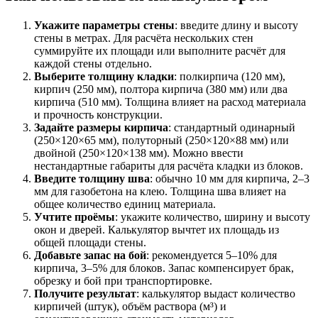
Укажите параметры стены
: введите длину и высоту
стены в метрах. Для расчёта нескольких стен
суммируйте их площади или выполните расчёт для
каждой стены отдельно.
Выберите толщину кладки
: полкирпича (120 мм),
кирпич (250 мм), полтора кирпича (380 мм) или два
кирпича (510 мм). Толщина влияет на расход материала
и прочность конструкции.
Задайте размеры кирпича
: стандартный одинарный
(250×120×65 мм), полуторный (250×120×88 мм) или
двойной (250×120×138 мм). Можно ввести
нестандартные габариты для расчёта кладки из блоков.
Введите толщину шва
: обычно 10 мм для кирпича, 2–3
мм для газобетона на клею. Толщина шва влияет на
общее количество единиц материала.
Учтите проёмы
: укажите количество, ширину и высоту
окон и дверей. Калькулятор вычтет их площадь из
общей площади стены.
Добавьте запас на бой
: рекомендуется 5–10% для
кирпича, 3–5% для блоков. Запас компенсирует брак,
обрезку и бой при транспортировке.
Получите результат
: калькулятор выдаст количество
кирпичей (штук), объём раствора (м³) и