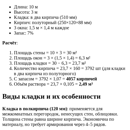
Длина: 10 м
Высота: 3 м
Кладка: в два кирпича (510 мм)
Кирпич: полуторный (250×120×88 мм)
3 окна: 1,5 м × 1,4 м каждое
Запас: 7%
Расчёт
:
Площадь стены = 10 × 3 = 30 м²
Площадь окон = 3 × (1,5 × 1,4) = 6,3 м²
Площадь кладки = 30 − 6,3 = 23,7 м²
Количество кирпича = 23,7 × 160 = 3792 шт (для кладки
в два кирпича из полуторного)
С запасом = 3792 × 1,07 =
4057 кирпичей
Объём раствора = 23,7 × 0,105 =
2,49 м³
Виды кладки и их особенности
Кладка в полкирпича (120 мм)
: применяется для
межкомнатных перегородок, ненесущих стен, облицовки.
Толщина стены равна ширине кирпича. Экономична по
материалу, но требует армирования через 4–5 рядов.