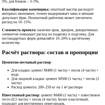
5%, для блоков – 3–5%.
Квалификация каменщика
: опытный мастер расходует
материал экономнее, точнее выдерживает швы и меньше
допускает брак. Неопытный работник может увеличить
расход на 10–15%.
Сложность проекта
: наличие арок, эркеров, декоративных
элементов повышает расход на подрезку и подгонку. Для
нестандартных форм добавляйте 10–20% к расчётному
количеству.
Расчёт раствора: состав и пропорции
Цементно-песчаный раствор
:
Для кладки: цемент М400 (1 часть) + песок (4 части) +
вода
Для лицевой кладки: цемент М500 (1 часть) + песок (3
части)
Расход цемента: 200–250 кг на 1 м³ раствора
Известковый раствор
: цемент М400 (1 часть) + известковое
тесто (0,5 части) + песок (4 части). Более пластичный,
подходит для внутренних перегородок.