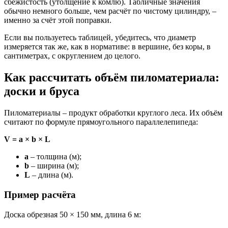
сбежистость (утолщение к комлю). Табличные значения
обычно немного больше, чем расчёт по чистому цилиндру, –
именно за счёт этой поправки.
Если вы пользуетесь таблицей, убедитесь, что диаметр
измеряется так же, как в нормативе: в вершине, без коры, в
сантиметрах, с округлением до целого.
Как рассчитать объём пиломатериала:
доски и бруса
Пиломатериалы – продукт обработки круглого леса. Их объём
считают по формуле прямоугольного параллелепипеда:
V = a × b × L
a
– толщина (м);
b
– ширина (м);
L
– длина (м).
Пример расчёта
Доска обрезная 50 × 150 мм, длина 6 м: