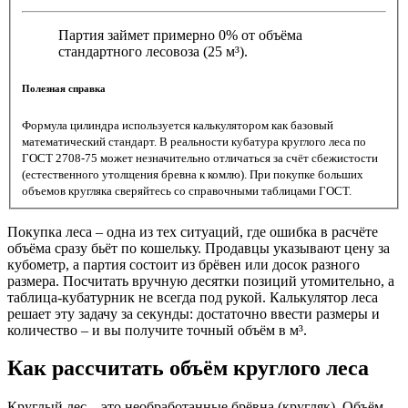
Партия займет примерно 0% от объёма
стандартного лесовоза (25 м³).
Полезная справка
Формула цилиндра используется калькулятором как базовый
математический стандарт. В реальности кубатура круглого леса по
ГОСТ 2708-75 может незначительно отличаться за счёт сбежистости
(естественного утолщения бревна к комлю). При покупке больших
объемов кругляка сверяйтесь со справочными таблицами ГОСТ.
Покупка леса – одна из тех ситуаций, где ошибка в расчёте
объёма сразу бьёт по кошельку. Продавцы указывают цену за
кубометр, а партия состоит из брёвен или досок разного
размера. Посчитать вручную десятки позиций утомительно, а
таблица-кубатурник не всегда под рукой. Калькулятор леса
решает эту задачу за секунды: достаточно ввести размеры и
количество – и вы получите точный объём в м³.
Как рассчитать объём круглого леса
Круглый лес – это необработанные брёвна (кругляк). Объём