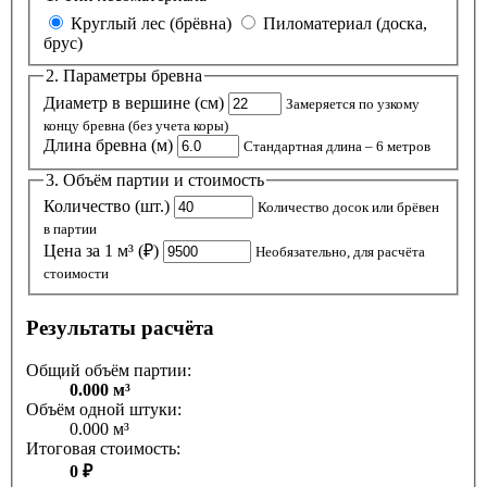
Круглый лес (брёвна)
Пиломатериал (доска,
брус)
2. Параметры бревна
Диаметр в вершине (см)
Замеряется по узкому
концу бревна (без учета коры)
Длина бревна (м)
Стандартная длина – 6 метров
3. Объём партии и стоимость
Количество (шт.)
Количество досок или брёвен
в партии
Цена за 1 м³ (₽)
Необязательно, для расчёта
стоимости
Результаты расчёта
Общий объём партии:
0.000 м³
Объём одной штуки:
0.000 м³
Итоговая стоимость:
0 ₽