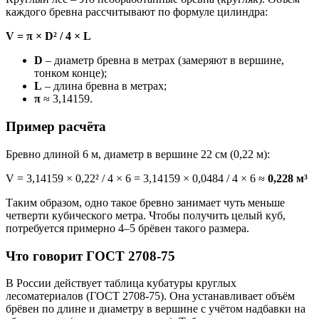
каждого бревна рассчитывают по формуле цилиндра:
V = π × D² / 4 × L
D
– диаметр бревна в метрах (замеряют в вершине,
тонком конце);
L
– длина бревна в метрах;
π
≈ 3,14159.
Пример расчёта
Бревно длиной 6 м, диаметр в вершине 22 см (0,22 м):
V = 3,14159 × 0,22² / 4 × 6 = 3,14159 × 0,0484 / 4 × 6 ≈
0,228 м³
Таким образом, одно такое бревно занимает чуть меньше
четверти кубического метра. Чтобы получить целый куб,
потребуется примерно 4–5 брёвен такого размера.
Что говорит ГОСТ 2708-75
В России действует таблица кубатуры круглых
лесоматериалов (ГОСТ 2708-75). Она устанавливает объём
брёвен по длине и диаметру в вершине с учётом надбавки на