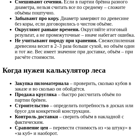
Смешивают сечения.
Если в партии брёвна разного
диаметра, нельзя считать все по среднему – сложите
объёмы поштучно.
Забывают про кору.
Диаметр замеряют по древесине
без коры, если договорились о чистом объёме.
Округляют раньше времени.
Округляйте итоговый
результат, а не промежуточные – иначе набегает ошибка.
Не учитывают породу при хранении.
Свежеспиленная
древесина весит в 2–3 раза больше сухой, но объём один
и тот же. Вес имеет значение при доставке, объём – при
расчёте стоимости.
Когда нужен калькулятор леса
Закупка пиломатериала
– проверить, сколько кубов в
заказе и во сколько он обойдётся.
Продажа кругляка
– быстро рассчитать объём по
партии брёвен.
Строительство
– определить потребность в досках или
брусе для конкретной конструкции.
Контроль доставки
– сверить объём в накладной с
фактическим.
Сравнение цен
– перевести стоимость из «за штуку» в
«за куб» и наоборот.