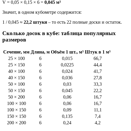
V = 0,05 × 0,15 × 6 =
0,045 м³
Значит, в одном кубометре содержится:
1 / 0,045 ≈
22,2 штуки
– то есть 22 полные доски и остаток.
Сколько досок в кубе: таблица популярных
размеров
Сечение, мм
Длина, м
Объём 1 шт., м³
Штук в 1 м³
25 × 100
6
0,015
66,7
25 × 150
6
0,0225
44,4
40 × 100
6
0,024
41,7
40 × 150
6
0,036
27,8
50 × 100
6
0,03
33,3
50 × 150
6
0,045
22,2
50 × 200
6
0,06
16,7
100 × 100
6
0,06
16,7
100 × 150
6
0,09
11,1
150 × 150
6
0,135
7,4
200 × 200
6
0,24
4,2