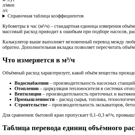
л/мин
л/с
Справочная таблица коэффициентов
Кубометры в час (м³/ч) – стандартная единица измерения объ
массовый расход приводит к ошибкам при подборе насосов, ра
Калькулятор выше выполняет мгновенный перевод между любыми 
обратно. Дополнительная вкладка позволяет пересчитать объём
Что измеряется в м³/ч
Объёмный расход характеризует, какой объём вещества проходи
Водоснабжении
– производительность насосных станций,
Отоплении
– циркуляция теплоносителя в системах отоп
Вентиляции
– производительность приточных и вытяжн
Промышленности
– расход сырья, топлива, технологиче
Строительстве
– производительность экскаваторов, бет
Для сравнения: бытовой кран пропускает 0,1–0,3 м³/ч, промышл
Таблица перевода единиц объёмного рас