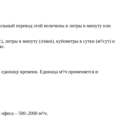
вильный перевод этой величины в литры в минуту или
 литры в минуту (л/мин), кубометры в сутки (м³/сут) и
ью.
а единицу времени. Единица м³/ч применяется в:
 офиса – 500–2000 м³/ч.