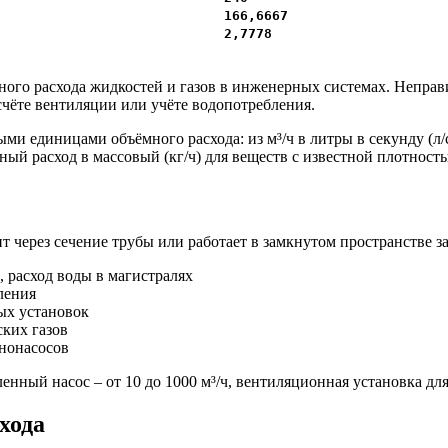
166,6667
2,7778
ёмного расхода жидкостей и газов в инженерных системах. Непра
счёте вентиляции или учёте водопотребления.
единицами объёмного расхода: из м³/ч в литры в секунду (л/с),
ный расход в массовый (кг/ч) для веществ с известной плотност
т через сечение трубы или работает в замкнутом пространстве з
 расход воды в магистралях
ления
ых установок
ских газов
ононасосов
енный насос – от 10 до 1000 м³/ч, вентиляционная установка для
хода