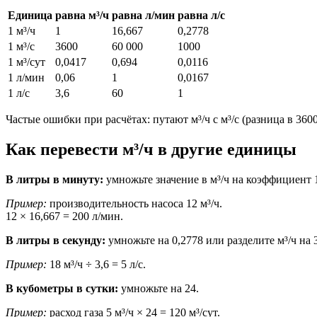
Единица
равна м³/ч
равна л/мин
равна л/с
1 м³/ч
1
16,667
0,2778
1 м³/с
3600
60 000
1000
1 м³/сут
0,0417
0,694
0,0116
1 л/мин
0,06
1
0,0167
1 л/с
3,6
60
1
Частые ошибки при расчётах: путают м³/ч с м³/с (разница в 36
Как перевести м³/ч в другие единицы
В литры в минуту:
умножьте значение в м³/ч на коэффициент 1
Пример:
производительность насоса 12 м³/ч.
12 × 16,667 = 200 л/мин.
В литры в секунду:
умножьте на 0,2778 или разделите м³/ч на 3
Пример:
18 м³/ч ÷ 3,6 = 5 л/с.
В кубометры в сутки:
умножьте на 24.
Пример:
расход газа 5 м³/ч × 24 = 120 м³/сут.