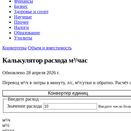
Финансы
Бизнес
Здоровье и спорт
Научные
Прочее
Налоги
Образование
Утилиты
Конвертеры
·
Объем и вместимость
Калькулятор расхода м³/час
Обновлено 28 апреля 2026 г.
Перевод м³/ч в литры в минуту, л/с, м³/сутки и обратно. Расчё
Конвертер единиц
Введите расход
Значение расхода
Введите число бол
м³/ч
м³/с
м³/сут