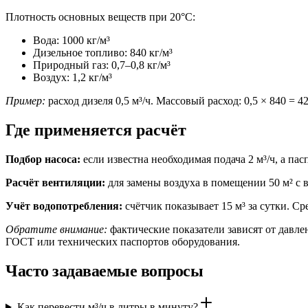
Плотность основных веществ при 20°C:
Вода: 1000 кг/м³
Дизельное топливо: 840 кг/м³
Природный газ: 0,7–0,8 кг/м³
Воздух: 1,2 кг/м³
Пример:
расход дизеля 0,5 м³/ч. Массовый расход: 0,5 × 840 = 42
Где применяется расчёт
Подбор насоса:
если известна необходимая подача 2 м³/ч, а пасп
Расчёт вентиляции:
для замены воздуха в помещении 50 м² с выс
Учёт водопотребления:
счётчик показывает 15 м³ за сутки. Сре
Обратите внимание:
фактические показатели зависят от давл
ГОСТ или технических паспортов оборудования.
Часто задаваемые вопросы
Как перевести м³/ч в литры в минуту?