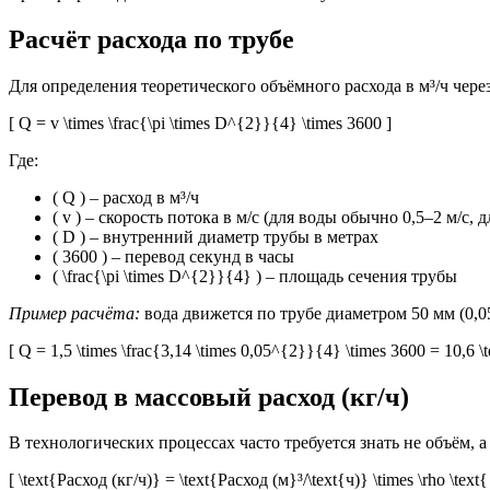
Расчёт расхода по трубе
Для определения теоретического объёмного расхода в м³/ч чер
[ Q = v \times \frac{\pi \times D^{2}}{4} \times 3600 ]
Где:
( Q ) – расход в м³/ч
( v ) – скорость потока в м/с (для воды обычно 0,5–2 м/с, д
( D ) – внутренний диаметр трубы в метрах
( 3600 ) – перевод секунд в часы
( \frac{\pi \times D^{2}}{4} ) – площадь сечения трубы
Пример расчёта:
вода движется по трубе диаметром 50 мм (0,05
[ Q = 1,5 \times \frac{3,14 \times 0,05^{2}}{4} \times 3600 = 10,6 \t
Перевод в массовый расход (кг/ч)
В технологических процессах часто требуется знать не объём, а
[ \text{Расход (кг/ч)} = \text{Расход (м}³/\text{ч)} \times \rho \text{