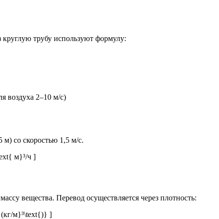
ез круглую трубу используют формулу:
ля воздуха 2–10 м/с)
 м) со скоростью 1,5 м/с.
ext{ м}³/ч ]
 массу вещества. Перевод осуществляется через плотность:
 (кг/м}³\text{)} ]