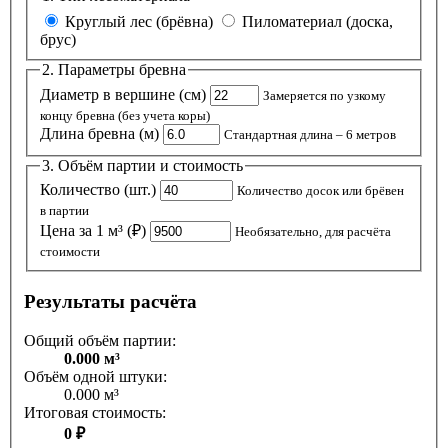
Круглый лес (брёвна)
Пиломатериал (доска,
брус)
2. Параметры бревна
Диаметр в вершине (см)
Замеряется по узкому
концу бревна (без учета коры)
Длина бревна (м)
Стандартная длина – 6 метров
3. Объём партии и стоимость
Количество (шт.)
Количество досок или брёвен
в партии
Цена за 1 м³ (₽)
Необязательно, для расчёта
стоимости
Результаты расчёта
Общий объём партии:
0.000 м³
Объём одной штуки:
0.000 м³
Итоговая стоимость:
0 ₽