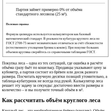
Партия займет примерно 0% от объёма
стандартного лесовоза (25 м³).
Полезная справка
Формула цилиндра используется калькулятором как базовый
математический стандарт. В реальности кубатура круглого леса по
ГОСТ 2708-75 может незначительно отличаться за счёт сбежистости
(естественного утолщения бревна к комлю). При покупке больших
объемов кругляка сверяйтесь со справочными таблицами ГОСТ.
Покупка леса – одна из тех ситуаций, где ошибка в расчёте
объёма сразу бьёт по кошельку. Продавцы указывают цену за
кубометр, а партия состоит из брёвен или досок разного
размера. Посчитать вручную десятки позиций утомительно, а
таблица-кубатурник не всегда под рукой. Калькулятор леса
решает эту задачу за секунды: достаточно ввести размеры и
количество – и вы получите точный объём в м³.
Как рассчитать объём круглого леса
Круглый лес – это необработанные брёвна (кругляк). Объём