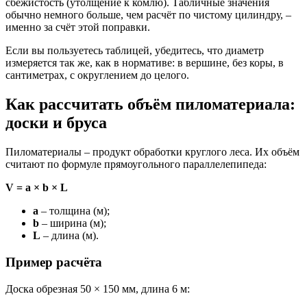
сбежистость (утолщение к комлю). Табличные значения
обычно немного больше, чем расчёт по чистому цилиндру, –
именно за счёт этой поправки.
Если вы пользуетесь таблицей, убедитесь, что диаметр
измеряется так же, как в нормативе: в вершине, без коры, в
сантиметрах, с округлением до целого.
Как рассчитать объём пиломатериала:
доски и бруса
Пиломатериалы – продукт обработки круглого леса. Их объём
считают по формуле прямоугольного параллелепипеда:
V = a × b × L
a
– толщина (м);
b
– ширина (м);
L
– длина (м).
Пример расчёта
Доска обрезная 50 × 150 мм, длина 6 м: