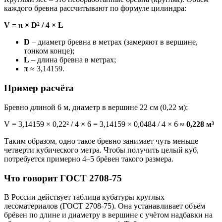
каждого бревна рассчитывают по формуле цилиндра:
V = π × D² / 4 × L
D
– диаметр бревна в метрах (замеряют в вершине,
тонком конце);
L
– длина бревна в метрах;
π
≈ 3,14159.
Пример расчёта
Бревно длиной 6 м, диаметр в вершине 22 см (0,22 м):
V = 3,14159 × 0,22² / 4 × 6 = 3,14159 × 0,0484 / 4 × 6 ≈
0,228 м³
Таким образом, одно такое бревно занимает чуть меньше
четверти кубического метра. Чтобы получить целый куб,
потребуется примерно 4–5 брёвен такого размера.
Что говорит ГОСТ 2708-75
В России действует таблица кубатуры круглых
лесоматериалов (ГОСТ 2708-75). Она устанавливает объём
брёвен по длине и диаметру в вершине с учётом надбавки на