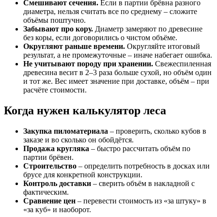
Смешивают сечения.
Если в партии брёвна разного
диаметра, нельзя считать все по среднему – сложите
объёмы поштучно.
Забывают про кору.
Диаметр замеряют по древесине
без коры, если договорились о чистом объёме.
Округляют раньше времени.
Округляйте итоговый
результат, а не промежуточные – иначе набегает ошибка.
Не учитывают породу при хранении.
Свежеспиленная
древесина весит в 2–3 раза больше сухой, но объём один
и тот же. Вес имеет значение при доставке, объём – при
расчёте стоимости.
Когда нужен калькулятор леса
Закупка пиломатериала
– проверить, сколько кубов в
заказе и во сколько он обойдётся.
Продажа кругляка
– быстро рассчитать объём по
партии брёвен.
Строительство
– определить потребность в досках или
брусе для конкретной конструкции.
Контроль доставки
– сверить объём в накладной с
фактическим.
Сравнение цен
– перевести стоимость из «за штуку» в
«за куб» и наоборот.