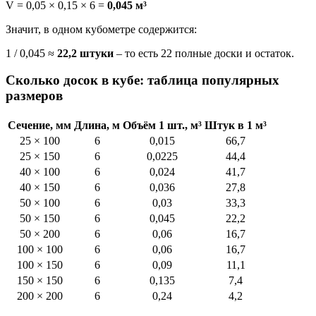
V = 0,05 × 0,15 × 6 =
0,045 м³
Значит, в одном кубометре содержится:
1 / 0,045 ≈
22,2 штуки
– то есть 22 полные доски и остаток.
Сколько досок в кубе: таблица популярных
размеров
Сечение, мм
Длина, м
Объём 1 шт., м³
Штук в 1 м³
25 × 100
6
0,015
66,7
25 × 150
6
0,0225
44,4
40 × 100
6
0,024
41,7
40 × 150
6
0,036
27,8
50 × 100
6
0,03
33,3
50 × 150
6
0,045
22,2
50 × 200
6
0,06
16,7
100 × 100
6
0,06
16,7
100 × 150
6
0,09
11,1
150 × 150
6
0,135
7,4
200 × 200
6
0,24
4,2