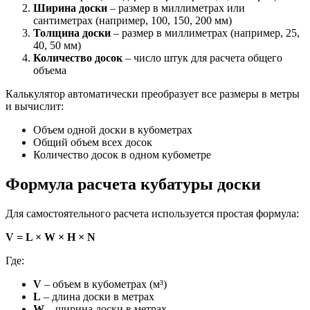
Ширина доски
– размер в миллиметрах или
сантиметрах (например, 100, 150, 200 мм)
Толщина доски
– размер в миллиметрах (например, 25,
40, 50 мм)
Количество досок
– число штук для расчета общего
объема
Калькулятор автоматически преобразует все размеры в метры
и вычислит:
Объем одной доски в кубометрах
Общий объем всех досок
Количество досок в одном кубометре
Формула расчета кубатуры доски
Для самостоятельного расчета используется простая формула:
V = L × W × H × N
Где:
V
– объем в кубометрах (м³)
L
– длина доски в метрах
W
– ширина доски в метрах