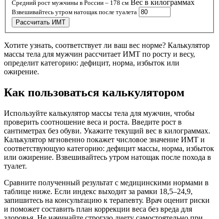
Вес в килограммах
Средний рост мужчины в России – 178 см
Взвешивайтесь утром натощак после туалета
Рассчитать ИМТ
Хотите узнать, соответствует ли ваш вес норме? Калькулятор
массы тела для мужчин рассчитает ИМТ по росту и весу,
определит категорию: дефицит, норма, избыток или
ожирение.
Как пользоваться калькулятором
Используйте калькулятор массы тела для мужчин, чтобы
проверить соотношение веса и роста. Введите рост в
сантиметрах без обуви. Укажите текущий вес в килограммах.
Калькулятор мгновенно покажет числовое значение ИМТ и
соответствующую категорию: дефицит массы, норма, избыток
или ожирение. Взвешивайтесь утром натощак после похода в
туалет.
Сравните полученный результат с медицинскими нормами в
таблице ниже. Если индекс выходит за рамки 18,5–24,9,
запишитесь на консультацию к терапевту. Врач оценит риски
и поможет составить план коррекции веса без вреда для
здоровья. Не начинайте строгую диету самостоятельно при