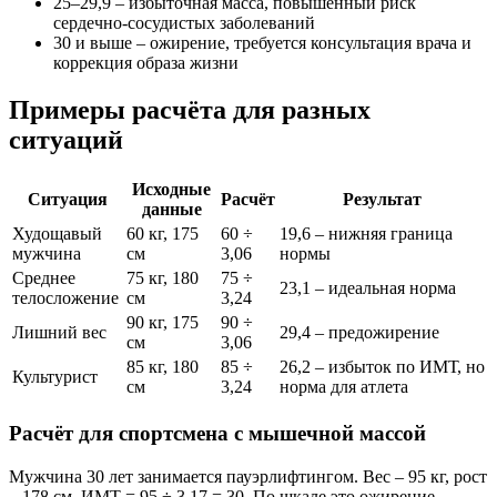
25–29,9 – избыточная масса, повышенный риск
сердечно-сосудистых заболеваний
30 и выше – ожирение, требуется консультация врача и
коррекция образа жизни
Примеры расчёта для разных
ситуаций
Исходные
Ситуация
Расчёт
Результат
данные
Худощавый
60 кг, 175
60 ÷
19,6 – нижняя граница
мужчина
см
3,06
нормы
Среднее
75 кг, 180
75 ÷
23,1 – идеальная норма
телосложение
см
3,24
90 кг, 175
90 ÷
Лишний вес
29,4 – предожирение
см
3,06
85 кг, 180
85 ÷
26,2 – избыток по ИМТ, но
Культурист
см
3,24
норма для атлета
Расчёт для спортсмена с мышечной массой
Мужчина 30 лет занимается пауэрлифтингом. Вес – 95 кг, рост
– 178 см. ИМТ = 95 ÷ 3,17 = 30. По шкале это ожирение