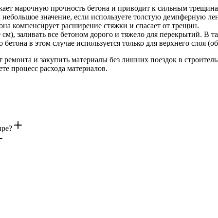
ает марочную прочность бетона и приводит к сильным трещина
а небольшое значение, если используете толстую демпферную лен
 она компенсирует расширение стяжки и спасает от трещин.
 см), заливать все бетоном дорого и тяжело для перекрытий. В т
 бетона в этом случае используется только для верхнего слоя (об
т ремонта и закупить материалы без лишних поездок в строите
те процесс расхода материалов.
ире?