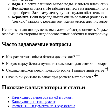
Вода.
Не лейте слишком много воды. Избыток влаги сниж
Демпферная лента.
Не забудьте вычесть из площади пол
пренебречь. Зато саму ленту купить нужно обязательно –
Керамзит.
Если перепад высот очень большой (более 8-10
“легкую” стяжку с керамзитом. Калькулятор для чистового
Используя наш инструмент, вы сможете быстро оценить бюдже
от обмана со стороны недобросовестных рабочих и контролируе
Часто задаваемые вопросы
Как рассчитать объем бетона для стяжки?
Какую марку бетона лучше использовать для стяжки в кварт
Сколько мешков смеси понадобится на 1 квадратный метр?
Нужно ли учитывать запас при расчете материалов?
Похожие калькуляторы и статьи
Калькулятор перевода из м3 в тонны
Калькулятор песок цемент
Расчёт ПГС и цемента на 1 куб бетона