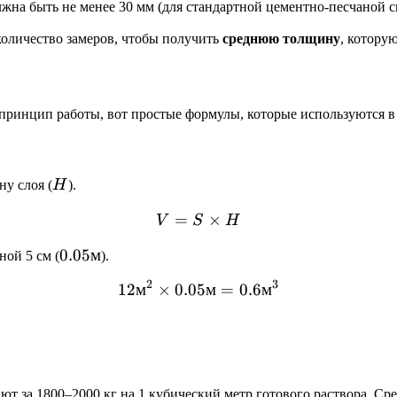
на быть не менее 30 мм (для стандартной цементно-песчаной см
количество замеров, чтобы получить
среднюю толщину
, котору
 принцип работы, вот простые формулы, которые используются в 
H
ну слоя (
H
).
=
V = S \times H
×
V
S
H
0.05
0.05
м
ной 5 см (
).
м
2
3
12
м
×
0.05
12 м^2 \times 0.05 м = 0.
м
=
0.6
м
 за 1800–2000 кг на 1 кубический метр готового раствора. Сре