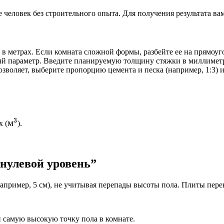
 человек без строительного опыта. Для получения результата ва
 метрах. Если комната сложной формы, разбейте ее на прямоуго
 параметр. Введите планируемую толщину стяжки в миллиметр
зволяет, выберите пропорцию цемента и песка (например, 1:3) и
3
м^3
м
 (
).
“нулевой уровень”
апример, 5 см), не учитывая перепады высоты пола. Плиты пер
 самую высокую точку пола в комнате.