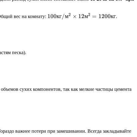
м^2
2
2
100
100
кг
/
м
×
12
м
=
1200
кг
Общий вес на комнату:
.
кг/
м^2
\times
12
м^2 =
стям песка).
1200
кг
 объемов сухих компонентов, так как мелкие частицы цемента
Гораздо важнее потери при замешивании. Всегда закладывайте