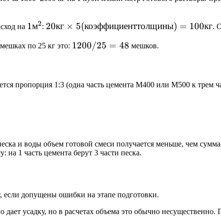
2
1
1
м
20 кг \times
20
кг
×
5
(
коэффициенттолщины
)
=
100
кг
асход на
:
. 
м^2
5
1200
1200/25
=
48
мешках по 25 кг это:
мешков.
(коэффициент
/ 25
толщины) =
= 48
100 кг
ется пропорция 1:3 (одна часть цемента М400 или М500 к трем ча
еска и воды объем готовой смеси получается меньше, чем сумма
 на 1 часть цемента берут 3 части песка.
, если допущены ошибки на этапе подготовки.
 дает усадку, но в расчетах объема это обычно несущественно. 