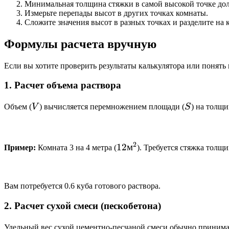
Минимальная толщина стяжки в самой высокой точке долж
Измерьте перепады высот в других точках комнаты.
Сложите значения высот в разных точках и разделите на 
Формулы расчета вручную
Если вы хотите проверить результаты калькулятора или понять
1. Расчет объема раствора
V
S
Объем (
V
) вычисляется перемножением площади (
S
) на толщи
2
12
12
м
Пример:
Комната 3 на 4 метра (
). Требуется стяжка толщи
м^2
Вам потребуется 0.6 куба готового раствора.
2. Расчет сухой смеси (пескобетона)
Удельный вес сухой цементно-песчаной смеси обычно принимают