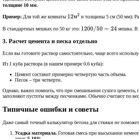
толщине 10 мм
.
2
12
12
м
Пример:
Для той же комнаты
и толщины 5 см (50 мм): Р
м^2
1200
1200/50
=
24
В стандартных мешках по 50 кг это:
мешка. В 
/ 50
3. Расчет цемента и песка отдельно
= 24
Если вы готовите раствор самостоятельно, чаще всего использу
Из 1 куба раствора (в нашем примере 0.6 куба):
Цемент составит примерно четвертую часть объема.
Песок – три четверти.
Однако, важно помнить, что при смешивании сухого цемента, п
заполняют пустоты между песчинками. Обычно считают по весу:
Типичные ошибки и советы
Даже самый точный калькулятор бетона для стяжки не поможет
Усадка материала.
Готовая смесь при высыхании немного
запас
5-10%
.