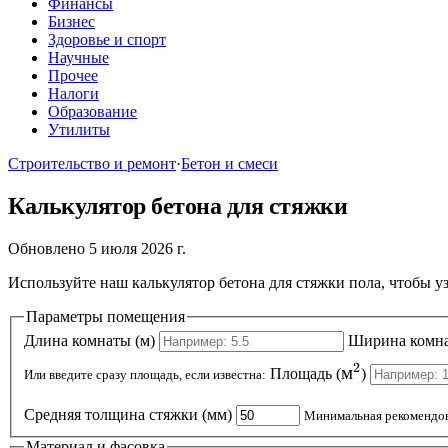
Финансы
Бизнес
Здоровье и спорт
Научные
Прочее
Налоги
Образование
Утилиты
Строительство и ремонт
·
Бетон и смеси
Калькулятор бетона для стяжки
Обновлено 5 июля 2026 г.
Используйте наш калькулятор бетона для стяжки пола, чтобы у
Параметры помещения
Длина комнаты (м)
Ширина комна
2
м^2
м
Площадь (
)
Или введите сразу площадь, если известна:
Средняя толщина стяжки (мм)
Минимальная рекомендов
Материал и фасовка