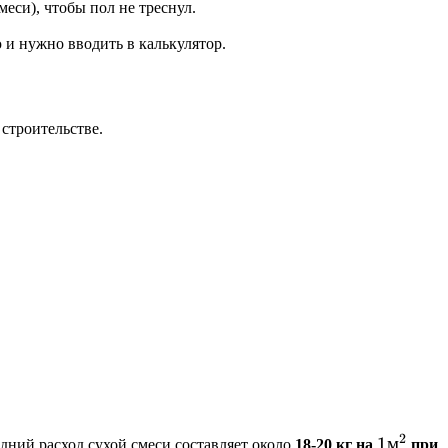
еси), чтобы пол не треснул.
ю и нужно вводить в калькулятор.
строительстве.
6 м^3
2
1
1
м
дний расход сухой смеси составляет около
18-20 кг на
при