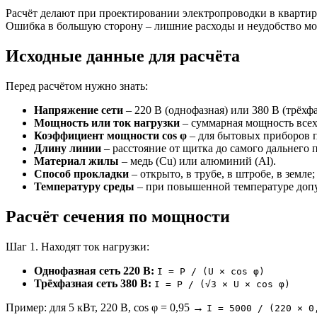
Расчёт делают при проектировании электропроводки в квартире
Ошибка в большую сторону – лишние расходы и неудобство мо
Исходные данные для расчёта
Перед расчётом нужно знать:
Напряжение сети
– 220 В (однофазная) или 380 В (трёхфа
Мощность или ток нагрузки
– суммарная мощность всех
Коэффициент мощности cos φ
– для бытовых приборов п
Длину линии
– расстояние от щитка до самого дальнего 
Материал жилы
– медь (Cu) или алюминий (Al).
Способ прокладки
– открыто, в трубе, в штробе, в земле;
Температуру среды
– при повышенной температуре допу
Расчёт сечения по мощности
Шаг 1. Находят ток нагрузки:
Однофазная сеть 220 В:
I = P / (U × cos φ)
Трёхфазная сеть 380 В:
I = P / (√3 × U × cos φ)
Пример: для 5 кВт, 220 В, cos φ = 0,95 →
I = 5000 / (220 × 0