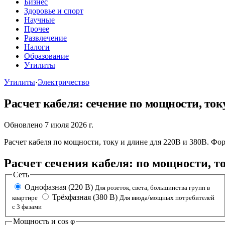
Бизнес
Здоровье и спорт
Научные
Прочее
Развлечение
Налоги
Образование
Утилиты
Утилиты
·
Электричество
Расчет кабеля: сечение по мощности, ток
Обновлено 7 июля 2026 г.
Расчет кабеля по мощности, току и длине для 220В и 380В. 
Расчет сечения кабеля: по мощности, 
Сеть
Однофазная (220 В)
Для розеток, света, большинства групп в
Трёхфазная (380 В)
квартире
Для ввода/мощных потребителей
с 3 фазами
Мощность и cos φ