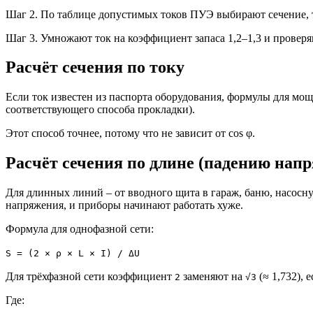
Шаг 2. По таблице допустимых токов ПУЭ выбирают сечение, то
Шаг 3. Умножают ток на коэффициент запаса 1,2–1,3 и проверяю
Расчёт сечения по току
Если ток известен из паспорта оборудования, формулы для мо
соответствующего способа прокладки).
Этот способ точнее, потому что не зависит от cos φ.
Расчёт сечения по длине (падению нап
Для длинных линий – от вводного щита в гараж, баню, насосну
напряжения, и приборы начинают работать хуже.
Формула для однофазной сети:
S = (2 × ρ × L × I) / ΔU
Для трёхфазной сети коэффициент
заменяют на
(≈ 1,732), 
2
√3
Где: