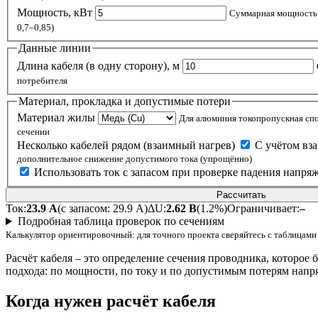
Мощность, кВт
Суммарная мощность 
0,7–0,85)
Данные линии
Длина кабеля (в одну сторону), м
потребителя
Материал, прокладка и допустимые потери
Материал жилы
Для алюминия токопропускная сп
сечении
Несколько кабелей рядом (взаимный нагрев)
С учётом вз
дополнительное снижение допустимого тока (упрощённо)
Использовать ток с запасом при проверке падения напр
Рассчитать
Ток:
23.9 А
(с запасом: 29.9 А)
ΔU:
2.62 В
(1.2%)
Ограничивает:
–
Подробная таблица проверок по сечениям
Калькулятор ориентировочный: для точного проекта сверяйтесь с таблицами 
Расчёт кабеля – это определение сечения проводника, которое 
подхода: по мощности, по току и по допустимым потерям напр
Когда нужен расчёт кабеля