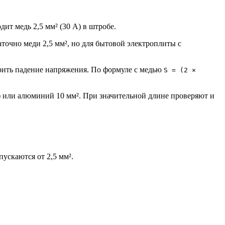
дит медь 2,5 мм² (30 А) в штробе.
аточно меди 2,5 мм², но для бытовой электроплиты с
ерить падение напряжения. По формуле с медью
S = (2 ×
 А) или алюминий 10 мм². При значительной длине проверяют и
ускаются от 2,5 мм².