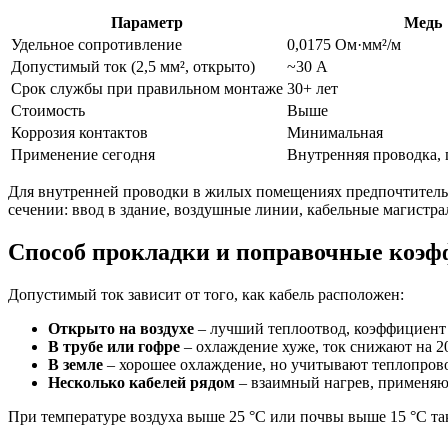
Параметр
Медь
Удельное сопротивление
0,0175 Ом·мм²/м
Допустимый ток (2,5 мм², открыто)
~30 А
Срок службы при правильном монтаже
30+ лет
Стоимость
Выше
Коррозия контактов
Минимальная
Применение сегодня
Внутренняя проводка, 
Для внутренней проводки в жилых помещениях предпочтительн
сечении: ввод в здание, воздушные линии, кабельные магистра
Способ прокладки и поправочные коэ
Допустимый ток зависит от того, как кабель расположен:
Открыто на воздухе
– лучший теплоотвод, коэффициент 
В трубе или гофре
– охлаждение хуже, ток снижают на 2
В земле
– хорошее охлаждение, но учитывают теплопрово
Несколько кабелей рядом
– взаимный нагрев, применяю
При температуре воздуха выше 25 °C или почвы выше 15 °C такж