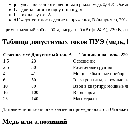
ρ
– удельное сопротивление материала: медь 0,0175 Ом·м
L
– длина линии в одну сторону, м
I
– ток нагрузки, А
ΔU
– допустимое падение напряжения, В (например, 3% от
Пример: медный кабель 50 м, нагрузка 5 кВт (≈ 24 А), 220 В, д
Таблица допустимых токов ПУЭ (медь,
Сечение, мм²
Допустимый ток, А
Типичная нагрузка 220
1,5
23
Освещение
2,5
30
Розеточные группы
4
41
Мощные бытовые приборы
6
50
Электроплиты, варочные п
10
80
Ввод в квартиру, мощные 
16
100
Ввод в дом
25
140
Магистрали
Для алюминия табличные значения примерно на 25–30% ниже п
Медь или алюминий