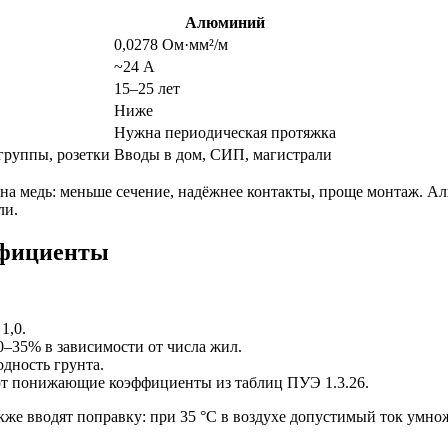
Алюминий
0,0278 Ом·мм²/м
~24 А
15–25 лет
Ниже
Нужна периодическая протяжка
группы, розетки
Вводы в дом, СИП, магистрали
а медь: меньше сечение, надёжнее контакты, проще монтаж. Ал
ли.
ффициенты
1,0.
0–35% в зависимости от числа жил.
дность грунта.
т понижающие коэффициенты из таблиц ПУЭ 1.3.26.
е вводят поправку: при 35 °C в воздухе допустимый ток умножаю