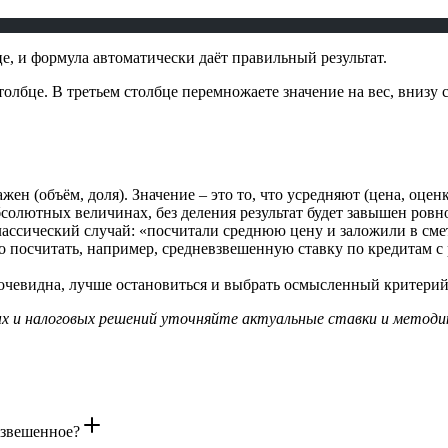
е, и формула автоматически даёт правильный результат.
олбце. В третьем столбце перемножаете значение на вес, внизу 
ажен (объём, доля). Значение – это то, что усредняют (цена, оцен
солютных величинах, без деления результат будет завышен ровно 
ассический случай: «посчитали среднюю цену и заложили в смету
 посчитать, например, средневзвешенную ставку по кредитам с р
очевидна, лучше остановиться и выбрать осмысленный критерий 
х и налоговых решений уточняйте актуальные ставки и методик
взвешенное?