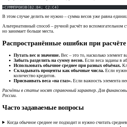
=СУММПРОИЗВ(B2:B4; C2:C4)
В этом случае делить не нужно – сумма весов уже равна единиц
Альтернативный способ – ручной расчёт во вспомогательном ст
но занимает больше места.
Распространённые ошибки при расчёте
Путать вес и значение.
Вес – это то, насколько элемент в
Забыть разделить на сумму весов.
Если веса заданы в аб
Использовать обычное среднее при разных объёмах.
Кл
Складывать проценты как обычные числа.
Если нужно
количество кредитов.
Присваивать веса «на глаз».
Если важность элемента не
Расчёты в статье носят справочный характер. Для финансовы
России.
Часто задаваемые вопросы
Когда обычное среднее не подходит и нужно считать средне