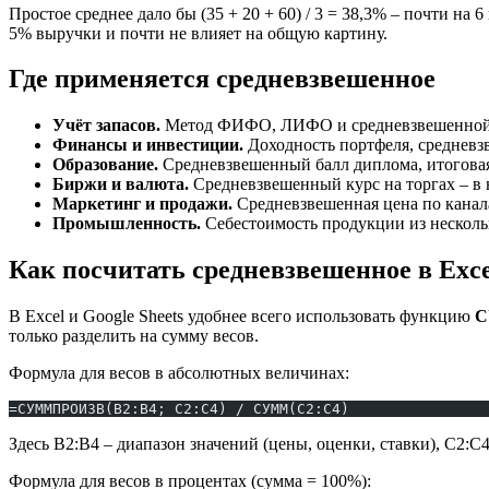
Простое среднее дало бы (35 + 20 + 60) / 3 = 38,3% – почти н
5% выручки и почти не влияет на общую картину.
Где применяется средневзвешенное
Учёт запасов.
Метод ФИФО, ЛИФО и средневзвешенной ст
Финансы и инвестиции.
Доходность портфеля, средневз
Образование.
Средневзвешенный балл диплома, итоговая 
Биржи и валюта.
Средневзвешенный курс на торгах – в 
Маркетинг и продажи.
Средневзвешенная цена по канал
Промышленность.
Себестоимость продукции из несколь
Как посчитать средневзвешенное в Excel
В Excel и Google Sheets удобнее всего использовать функцию
С
только разделить на сумму весов.
Формула для весов в абсолютных величинах:
=СУММПРОИЗВ(B2:B4; C2:C4) / СУММ(C2:C4)
Здесь B2:B4 – диапазон значений (цены, оценки, ставки), C2:C4
Формула для весов в процентах (сумма = 100%):