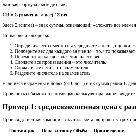
Базовая формула выглядит так:
СВ = Σ (значение × вес) / Σ вес
Здесь Σ (сигма) – знак суммы, означающий «сложить все элемен
Пошаговый алгоритм:
Определите, что именно вы усредняете – цены, оценки, с
Подберите вес для каждого значения – то, что показывает
Перемножьте каждое значение на его вес.
Сложите все произведения – это числитель.
Сложите все веса – это знаменатель.
Разделите числитель на знаменатель.
Если веса выражены в долях (от 0 до 1) и их сумма равна 1, де
Проверить себя можно с помощью калькулятора выше: введите з
Пример 1: средневзвешенная цена с ра
Производственная компания закупила металлопрокат у трёх по
Поставщик
Цена за тонну
Объём, т
Произведение