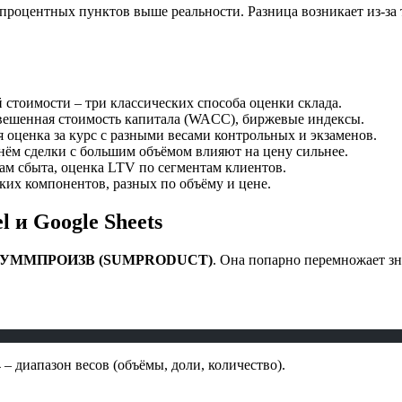
а 6 процентных пунктов выше реальности. Разница возникает из-з
оимости – три классических способа оценки склада.
вешенная стоимость капитала (WACC), биржевые индексы.
оценка за курс с разными весами контрольных и экзаменов.
нём сделки с большим объёмом влияют на цену сильнее.
ам сбыта, оценка LTV по сегментам клиентов.
ких компонентов, разных по объёму и цене.
 и Google Sheets
УММПРОИЗВ (SUMPRODUCT)
. Она попарно перемножает зна
 – диапазон весов (объёмы, доли, количество).