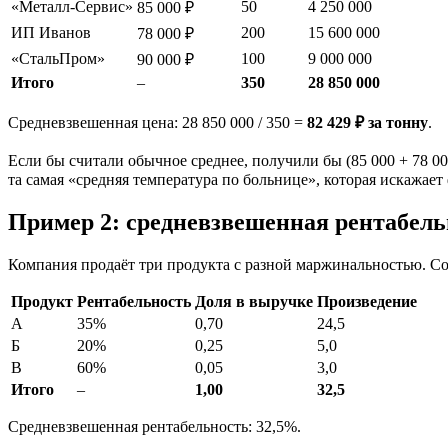
«Металл-Сервис»
50
4 250 000
85 000 ₽
ИП Иванов
200
15 600 000
78 000 ₽
«СтальПром»
100
9 000 000
90 000 ₽
Итого
–
350
28 850 000
Средневзвешенная цена: 28 850 000 / 350 =
82 429 ₽ за тонну
.
Если бы считали обычное среднее, получили бы (85 000 + 78 000
та самая «средняя температура по больнице», которая искажает
Пример 2: средневзвешенная рентабель
Компания продаёт три продукта с разной маржинальностью. Со
Продукт
Рентабельность
Доля в выручке
Произведение
A
35%
0,70
24,5
Б
20%
0,25
5,0
В
60%
0,05
3,0
Итого
–
1,00
32,5
Средневзвешенная рентабельность: 32,5%.