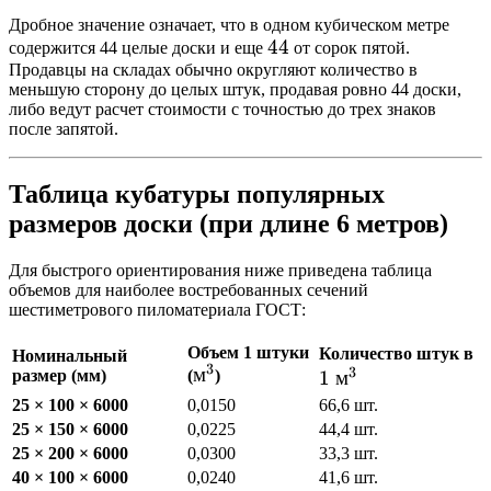
Дробное значение означает, что в одном кубическом метре
44%
44
содержится 44 целые доски и еще
от сорок пятой.
Продавцы на складах обычно округляют количество в
меньшую сторону до целых штук, продавая ровно 44 доски,
либо ведут расчет стоимости с точностью до трех знаков
после запятой.
Таблица кубатуры популярных
размеров доски (при длине 6 метров)
Для быстрого ориентирования ниже приведена таблица
объемов для наиболее востребованных сечений
шестиметрового пиломатериала ГОСТ:
1
Объем 1 штуки
Количество штук в
Номинальный
3
м^3
м
3
размер (мм)
(
)
1
м
\
м
25 × 100 × 6000
0,0150
66,6 шт.
25 × 150 × 6000
0,0225
44,4 шт.
25 × 200 × 6000
0,0300
33,3 шт.
40 × 100 × 6000
0,0240
41,6 шт.