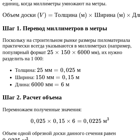
единиц, когда миллиметры умножают на метры.
Объем
доски
(
)
=
Толщина
\text{Объем доски } (V) =
(
м
)
×
Ширина
(
м
)
×
Дл
V
Шаг 1. Перевод миллиметров в метры
Поскольку на строительном рынке размеры пиломатериала
практически всегда указываются в миллиметрах (например,
25
25
×
150
×
6000
популярный формат
мм), их нужно
разделить на 1 000:
\times
150
25
25
мм
=
0
,
025
м
Толщина:
\times
150
150
\text{
мм
=
0
,
15
м
Ширина:
6000
6000
6000
\text{
мм}
мм
=
6
м
Длина:
\text{
мм}
=
Шаг 2. Расчет объема
мм}
=
0,025
= 6
0,15
\text{
Перемножаем полученные значения:
\text{
\text{
м}
3
м}
м}
0
,
025
×
0
,
15
×
0,025 \times 0,15 \times 6
6
=
0
,
0225
м
0,0225
Объем одной обрезной доски данного сечения равен
3