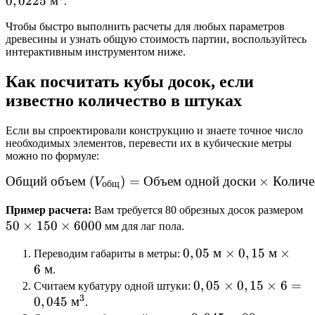
0
,
0225
м
\text{
.
м}^3
Чтобы быстро выполнить расчеты для любых параметров
древесины и узнать общую стоимость партии, воспользуйтесь
интерактивным инструментом ниже.
Как посчитать кубы досок, если
известно количество в штуках
Если вы спроектировали конструкцию и знаете точное число
необходимых элементов, перевести их в кубические метры
можно по формуле:
Общий
объем
(
)
=
Объем
\text{Общий объем } (V_{
одной
доски
×
Количе
V
общ
5
Пример расчета:
Вам требуется 80 обрезных досок размером
50
×
150
×
6000
\
мм для лаг пола.
1
0,05
0
,
05
м
×
0
,
15
м
×
Переводим габариты в метры:
\
6
м
\text{
.
6
м}
0,05
0
,
05
×
0
,
15
×
6
=
Считаем кубатуру одной штуки:
3
0
,
045
м
\times
\times
.