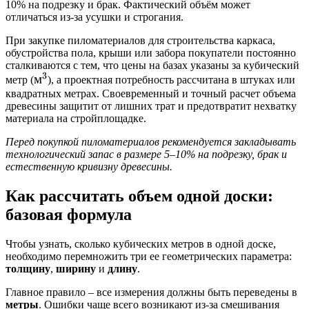
10% на подрезку и брак. Фактический объём может
отличаться из-за усушки и строгания.
При закупке пиломатериалов для строительства каркаса,
обустройства пола, крыши или забора покупатели постоянно
сталкиваются с тем, что цены на базах указаны за кубический
3
м^3
м
метр (
), а проектная потребность рассчитана в штуках или
квадратных метрах. Своевременный и точный расчет объема
древесины защитит от лишних трат и предотвратит нехватку
материала на стройплощадке.
Перед покупкой пиломатериалов рекомендуется закладывать
технологический запас в размере 5–10% на подрезку, брак и
естественную кривизну древесины.
Как рассчитать объем одной доски:
базовая формула
Чтобы узнать, сколько кубических метров в одной доске,
необходимо перемножить три ее геометрических параметра:
толщину
,
ширину
и
длину
.
Главное правило – все измерения должны быть переведены в
метры
. Ошибки чаще всего возникают из-за смешивания