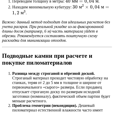
40
40
мм
=
0
,
04
м
Переводим толщину в метры:
.
мм}
2
\text{
30
30
м
×
0
,
04
м
=
Находим минимальную кубатуру:
3
1
,
2
м
мм}
\text{
.
=
м}^2
Важно: данный метод подходит для идеальных расчетов без
0,04
\times
учета раскроя. При реальной укладке из-за фиксированной
\text{
0,04
длины досок (например, 6 м) часть материала уйдет в
м}
\text{
обрезки. Рекомендуется составлять поштучную схему
раскладки для минимизации отходов.
м} =
1,2
\text{
Подводные камни при расчете и
м}^3
покупке пиломатериалов
Разница между строганой и обрезной доской.
Строганый материал проходит чистовую обработку на
станках, теряя от 2 до 5 мм в толщине и ширине от
первоначального «сырого» размера. Если продавец
отпускает строганую доску по размерам исходной
заготовки (номиналу), фактический объем партии будет
меньше расчетного.
Проблема геометрии (некондиция).
Дешевый
пиломатериал естественной влажности часто имеет