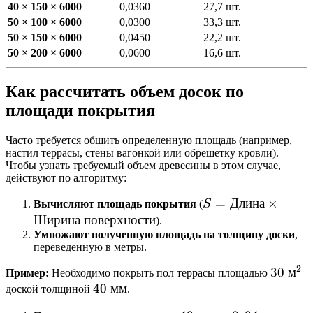
40 × 150 × 6000
0,0360
27,7 шт.
50 × 100 × 6000
0,0300
33,3 шт.
50 × 150 × 6000
0,0450
22,2 шт.
50 × 200 × 6000
0,0600
16,6 шт.
Как рассчитать объем досок по
площади покрытия
Часто требуется обшить определенную площадь (например,
настил террасы, стены вагонкой или обрешетку кровли).
Чтобы узнать требуемый объем древесины в этом случае,
действуют по алгоритму:
S =
=
Длина
×
Вычисляют площадь покрытия
(
S
\text{Длина}
Ширина
поверхности
).
\times
Умножают полученную площадь на толщину доски
,
переведенную в метры.
\text{Ширина
поверхности}
2
30
30
м
Пример:
Необходимо покрыть пол террасы площадью
40
40
мм
\text{
доской толщиной
.
\text{
м}^2