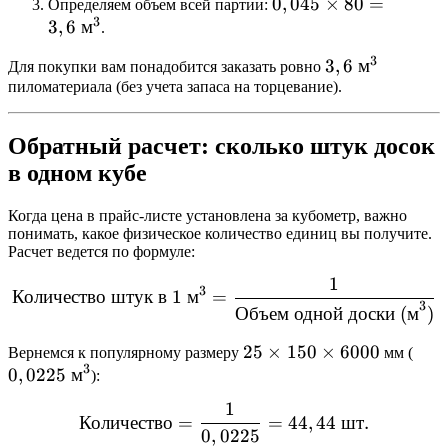
0,15
0,045
0
0,15
,
045
×
80
=
Определяем объем всей партии:
3
3
,
6
м
\text{
\times
\times
.
м}
80 =
6 =
3
3,6
3
,
6
м
Для покупки вам понадобится заказать ровно
\times
3,6
0,045
пиломатериала (без учета запаса на торцевание).
\text{
6
\text{
\text{
м}^3
\text{
м}^3
м}^3
м}
Обратный расчет: сколько штук досок
в одном кубе
Когда цена в прайс-листе установлена за кубометр, важно
понимать, какое физическое количество единиц вы получите.
Расчет ведется по формуле:
1
\text{Количество штук в }
3
Количество
штук
в
1
м
=
3
Объем
одной
доски
(
м
)
25
25
×
150
×
6000
0,0
Вернемся к популярному размеру
мм (
3
0
,
0225
м
\times
\tex
):
150
м}^
1
\text{Количество} = \frac
\times
Количество
=
=
44
,
44
шт
.
0
,
0225
6000