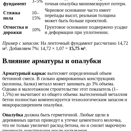
3–5%
фундамент
точная опалубка минимизируют потери.
Черновое основание часто имеет
Стяжка
10–
перепады высот, реальная толщина
пола
15%
может быть больше проектной.
Отмостка и
Грунтовое основание подвержено усадке
10%
дорожки
и деформации при уплотнении.
Пример с запасом:
На ленточный фундамент рассчитано 14,72
м³. Добавляем 7%: 14,72 × 1,07 =
15,75 м³
.
Влияние арматуры и опалубки
Арматурный каркас
вытесняет определенный объем
бетонной смеси. В сильно армированных конструкциях
(колонны, балки) металл может занимать до 3% объема.
Однако в малоэтажном строительстве этот показатель (1–
1,5%) не вычитают из общего объема: вытесненный металлом
бетон полностью компенсируется технологическим запасом и
микрорасширением опалубки.
Опалубка
должна быть герметичной. Любые щели в
деревянных щитах приведут к утечке цементного молочка,
что не только увеличит расход бетона, но и снизит марочную
прочность конструкции после застывания.