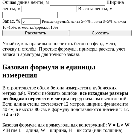
Общая длина ленты, м
Ширина
ленты, м
Высота ленты, м
Запас, %
Рекомендуемый: лента 5–7%, плита 3–5%, стяжка
10–15%, отмостка/дорожки 10%
Рассчитать
Сбросить
Узнайте, как правильно посчитать бетон на фундамент,
стяжку и столбы. Простые формулы, примеры расчета, учет
запаса и арматуры для точного заказа.
Базовая формула и единицы
измерения
В строительстве объем бетона измеряется в кубических
метрах (м³). Чтобы избежать ошибок,
все исходные размеры
необходимо перевести в метры
перед началом вычислений.
Если длина стены составляет 12 метров, ширина фундамента
40 см, а высота 80 см, в формулу подставляются значения: 12,
0.4 и 0.8.
Базовая формула для прямоугольных конструкций:
V = L × W
× H
где L – длина, W – ширина, H – высота (или толщина).