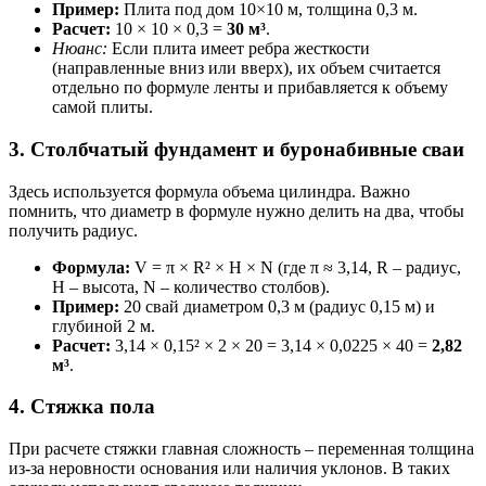
Пример:
Плита под дом 10×10 м, толщина 0,3 м.
Расчет:
10 × 10 × 0,3 =
30 м³
.
Нюанс:
Если плита имеет ребра жесткости
(направленные вниз или вверх), их объем считается
отдельно по формуле ленты и прибавляется к объему
самой плиты.
3. Столбчатый фундамент и буронабивные сваи
Здесь используется формула объема цилиндра. Важно
помнить, что диаметр в формуле нужно делить на два, чтобы
получить радиус.
Формула:
V = π × R² × H × N (где π ≈ 3,14, R – радиус,
H – высота, N – количество столбов).
Пример:
20 свай диаметром 0,3 м (радиус 0,15 м) и
глубиной 2 м.
Расчет:
3,14 × 0,15² × 2 × 20 = 3,14 × 0,0225 × 40 =
2,82
м³
.
4. Стяжка пола
При расчете стяжки главная сложность – переменная толщина
из-за неровности основания или наличия уклонов. В таких