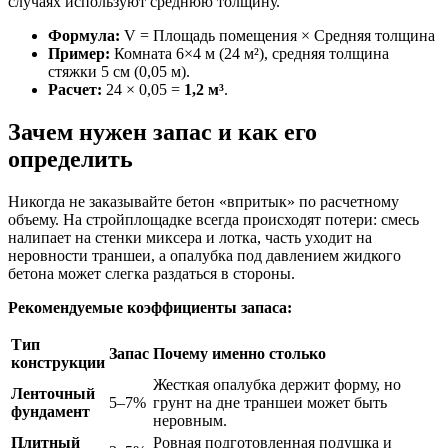
случаях используют среднюю толщину.
Формула:
V = Площадь помещения × Средняя толщина
Пример:
Комната 6×4 м (24 м²), средняя толщина
стяжки 5 см (0,05 м).
Расчет:
24 × 0,05 =
1,2 м³
.
Зачем нужен запас и как его
определить
Никогда не заказывайте бетон «впритык» по расчетному
объему. На стройплощадке всегда происходят потери: смесь
налипает на стенки миксера и лотка, часть уходит на
неровности траншеи, а опалубка под давлением жидкого
бетона может слегка раздаться в стороны.
Рекомендуемые коэффициенты запаса:
Тип
Запас
Почему именно столько
конструкции
Жесткая опалубка держит форму, но
Ленточный
5–7%
грунт на дне траншеи может быть
фундамент
неровным.
Плитный
Ровная подготовленная подушка и