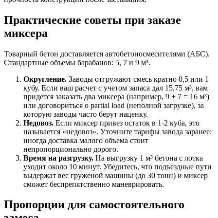
Практические советы при заказе
миксера
Товарный бетон доставляется автобетоносмесителями (АБС).
Стандартные объемы барабанов: 5, 7 и 9 м³.
Округление.
Заводы отгружают смесь кратно 0,5 или 1
кубу. Если ваш расчет с учетом запаса дал 15,75 м³, вам
придется заказать два миксера (например, 9 + 7 = 16 м³)
или договориться о partial load (неполной загрузке), за
которую заводы часто берут наценку.
Недовоз.
Если миксер привез остаток в 1-2 куба, это
называется «недовоз». Уточните тарифы завода заранее:
иногда доставка малого объема стоит
непропорционально дорого.
Время на разгрузку.
На выгрузку 1 м³ бетона с лотка
уходит около 10 минут. Убедитесь, что подъездные пути
выдержат вес груженой машины (до 30 тонн) и миксер
сможет беспрепятственно маневрировать.
Пропорции для самостоятельного
замеса