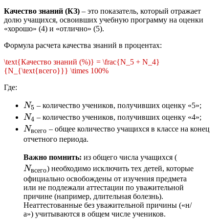
Качество знаний (КЗ)
– это показатель, который отражает
долю учащихся, освоивших учебную программу на оценки
«хорошо» (4) и «отлично» (5).
Формула расчета качества знаний в процентах:
\text{Качество знаний (%)} = \frac{N_5 + N_4}
{N_{\text{всего}}} \times 100%
Где:
N_5
N
– количество учеников, получивших оценку «5»;
5
N_4
N
– количество учеников, получивших оценку «4»;
4
N_{\text{всего}}
N
– общее количество учащихся в классе на конец
всего
отчетного периода.
N_{\text{
Важно помнить:
из общего числа учащихся (
N
) необходимо исключить тех детей, которые
всего
официально освобождены от изучения предмета
или не подлежали аттестации по уважительной
причине (например, длительная болезнь).
Неаттестованные без уважительной причины («н/
а») учитываются в общем числе учеников.