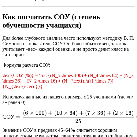
Как посчитать СОУ (степень
обученности учащихся)
Для более глубокого анализа часто используют методику В. П.
Симонова – показатель СОУ. Он более объективен, так как
учитывает «вес» каждой оценки, а не просто делит класс на
категории.
Формула расчета СОУ:
\text{СОУ (%)} = \frac{(N_5 \times 100) + (N_4 \times 64) + (N_3
\times 36) + (N_2 \times 16) + (N_{\text{н/а}} \times 7)}
{N_{\text{всего}}}
Используя данные из нашего примера с 25 учениками (где «н/
а» равен 0):
(
6
×
100
)
+
(
10
×
64
)
+
(
7
×
36
)
+
(
2
×
16
)
\text{СОУ} = \frac{(6 \ti
СОУ
=
25
Значение СОУ в пределах
45–64%
считается хорошим
практическим результатом, свидетельствующим о стабильном