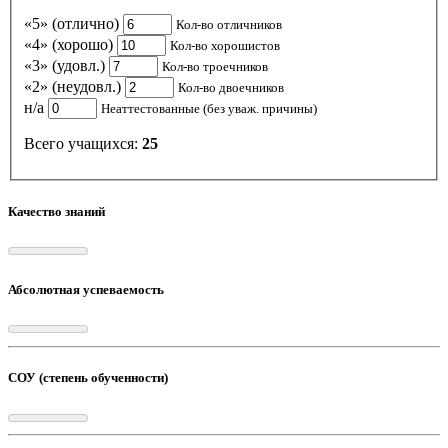
«5» (отлично)
Кол-во отличников
«4» (хорошо)
Кол-во хорошистов
«3» (удовл.)
Кол-во троечников
«2» (неудовл.)
Кол-во двоечников
н/а
Неаттестованные (без уваж. причины)
Всего учащихся:
25
Качество знаний
Абсолютная успеваемость
СОУ (степень обученности)