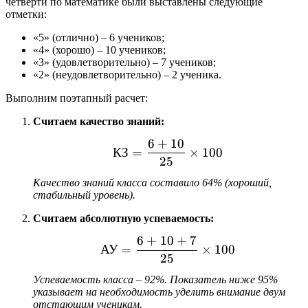
четверти по математике были выставлены следующие
отметки:
«5» (отлично) – 6 учеников;
«4» (хорошо) – 10 учеников;
«3» (удовлетворительно) – 7 учеников;
«2» (неудовлетворительно) – 2 ученика.
Выполним поэтапный расчет:
Считаем качество знаний:
6
+
10
\text{КЗ} = \frac{6 + 
КЗ
=
×
100
25
Качество знаний класса составило 64% (хороший,
стабильный уровень).
Считаем абсолютную успеваемость:
6
+
10
+
7
\text{АУ} = \frac{6 + 
АУ
=
×
100
25
Успеваемость класса – 92%. Показатель ниже 95%
указывает на необходимость уделить внимание двум
отстающим ученикам.