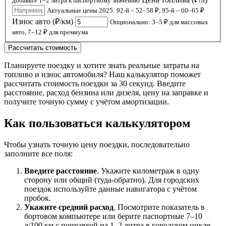
добавьте 1–2 литра к паспортному значению
Актуальные цены 2025: 92-й – 52–58 ₽, 95-й – 60–65 ₽
Износ авто (₽/км)
Опционально: 3–5 ₽ для массовых
авто, 7–12 ₽ для премиума
Рассчитать стоимость
Планируете поездку и хотите знать реальные затраты на
топливо и износ автомобиля? Наш калькулятор поможет
рассчитать стоимость поездки за 30 секунд. Введите
расстояние, расход бензина или дизеля, цену на заправке и
получите точную сумму с учётом амортизации.
Как пользоваться калькулятором
Чтобы узнать точную цену поездки, последовательно
заполните все поля:
Введите расстояние
. Укажите километраж в одну
сторону или общий (туда-обратно). Для городских
поездок используйте данные навигатора с учётом
пробок.
Укажите средний расход
. Посмотрите показатель в
бортовом компьютере или берите паспортные 7–10
л/100 км с поправкой на 1–2 литра в городском цикле.