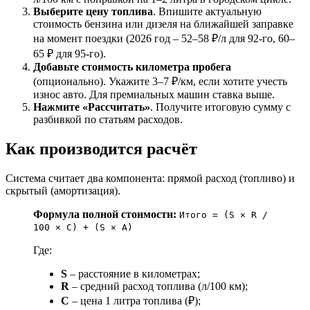
Выберите цену топлива
. Впишите актуальную
стоимость бензина или дизеля на ближайшей заправке
на момент поездки (2026 год – 52–58 ₽/л для 92-го, 60–
65 ₽ для 95-го).
Добавьте стоимость километра пробега
(опционально). Укажите 3–7 ₽/км, если хотите учесть
износ авто. Для премиальных машин ставка выше.
Нажмите «Рассчитать»
. Получите итоговую сумму с
разбивкой по статьям расходов.
Как производится расчёт
Система считает два компонента: прямой расход (топливо) и
скрытый (амортизация).
Формула полной стоимости:
Итого = (S × R /
100 × C) + (S × A)
Где:
S
– расстояние в километрах;
R
– средний расход топлива (л/100 км);
C
– цена 1 литра топлива (₽);