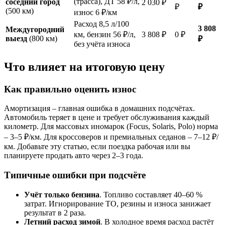
(трасса), ДТ 58 ₽/л,
соседний город
2 030 ₽
₽
₽
(500 км)
износ 6 ₽/км
Расход 8,5 л/100
3 808
Междугородний
км, бензин 56 ₽/л,
3 808 ₽
0 ₽
выезд
(800 км)
₽
без учёта износа
Что влияет на итоговую цену
Как правильно оценить износ
Амортизация – главная ошибка в домашних подсчётах.
Автомобиль теряет в цене и требует обслуживания каждый
километр. Для массовых иномарок (Focus, Solaris, Polo) норма
– 3–5 ₽/км. Для кроссоверов и премиальных седанов – 7–12 ₽/
км. Добавьте эту статью, если поездка рабочая или вы
планируете продать авто через 2–3 года.
Типичные ошибки при подсчёте
Учёт только бензина
. Топливо составляет 40–60 %
затрат. Игнорирование ТО, резины и износа занижает
результат в 2 раза.
Летний расход зимой
. В холодное время расход растёт